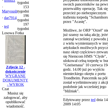
·
donitzz
tygodni
swoich pancerników na pew
·
153
przerwaliby operację. Tak się
Maryoush
tygodni
przecież po niebezpiecznym
196
trafieniu torpedą "Scharnhors
·
dar7914
tygodni
przez "Acastę".
197
·
ted
tygodni
Możliwe, że ORP "Orzeł" nie
Losowa Fotka
już szansy na taką akcję, jeżel
zatonął wcześniej z powodu 
z wielu wymienianych w inn
artykułach możliwych przycz
nasz okręt częściowo zrewa
się Niemcom HMS "Clyde", 
ulokował celną torpedę w bu
"Gneisenaua" 10 czerwca 194
Zdjęcie 12 -
godz. 14.00 już po wyjściu
dokończenie
niemieckiego okrętu z portu
WYGRANE
Trondheim. Pancernik na pół
DOKUMENTY
został wyeliminowany z akcji
- WYROK
podobnie jak wcześniej jego
Czat
"bliźniak".
Musisz się
zalogować, aby
Edytowany przez
ted
dnia 14
opublikować
2009 14:05
wiadomość.