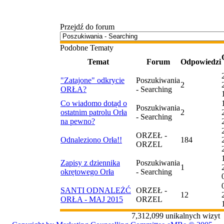
Przejdź do forum
Podobne Tematy
Temat
Forum
Odpowiedzi
"Zatajone" odkrycie
Poszukiwania
2
ORŁA?
- Searching
Co wiadomo dotąd o
Poszukiwania
ostatnim patrolu Orła
2
- Searching
na pewno?
ORZEŁ -
Odnaleziono Orła!!
184
ORZEL
Zapisy z dziennika
Poszukiwania
1
okrętowego Orła
- Searching
SANTI ODNALEŻĆ
ORZEŁ -
12
ORŁA - MAJ 2015
ORZEL
7,312,099 unikalnych wizyt