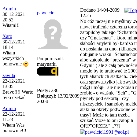
Admin
Dodano 14-04-2009
pawelciol
30-12-2021
12:25
20:52
No cóż raczej nie myślimy ,ż
Witam!!!
nawet trafienie czterema tor
zatopiłoby takiego "Scharnch
Xaro
czy "Gneisenau" , ktore mim
30-12-2021
słabości artylerii był bardzo 
18:14
do posłania na dno. (kilkugo
Witam
dobijanie wraku "Scharnchor
wszystkich
Podporucznik
albo zatopienie "prezentu" w
ponownie
marynarki
Gdyni" ) ale z całą pewności
mogło by to uratować te 200
zawila
tych alianckich statkach...cie
22-12-2021
cała sprawa..tylko jak zwykle
13:05
mógł i mógł - ale nie zdołali 
Posty:
236
Bravo!!!! Warto
zrobić - o właśnie "Sch" i "
Dołączył:
13/02/2009
było czekać.
płyneły pod eskortą - czy
20:04
niszczyciele i samoloty meld
Admin
ataki na okręty podwodne w 
22-12-2021
trasy? Może to tam trzeba
11:23
szukać.Moze to oni zatopili
Witam Was
ORP"ORZEŁ"...???
ponownie!!!