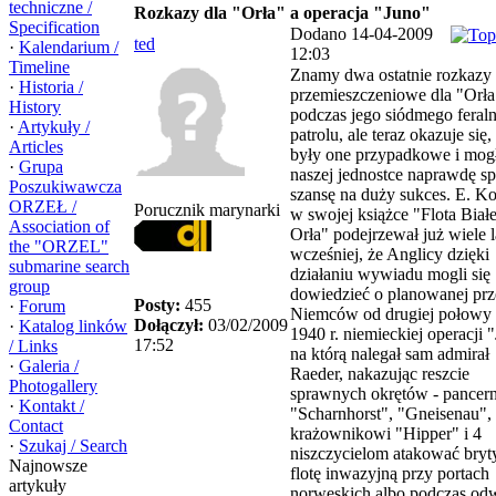
techniczne /
Rozkazy dla "Orła" a operacja "Juno"
Specification
Dodano 14-04-2009
ted
·
Kalendarium /
12:03
Timeline
Znamy dwa ostatnie rozkazy
·
Historia /
przemieszczeniowe dla "Orła
History
podczas jego siódmego feral
·
Artykuły /
patrolu, ale teraz okazuje się,
Articles
były one przypadkowe i mog
·
Grupa
naszej jednostce naprawdę s
Poszukiwawcza
szansę na duży sukces. E. Ko
ORZEŁ /
Porucznik marynarki
w swojej książce "Flota Biał
Association of
Orła" podejrzewał już wiele l
the "ORZEL"
wcześniej, że Anglicy dzięki
submarine search
działaniu wywiadu mogli się
group
dowiedzieć o planowanej prz
Posty:
455
·
Forum
Niemców od drugiej połowy
Dołączył:
03/02/2009
·
Katalog linków
1940 r. niemieckiej operacji 
17:52
/ Links
na którą nalegał sam admirał
·
Galeria /
Raeder, nakazując reszcie
Photogallery
sprawnych okrętów - pancer
·
Kontakt /
"Scharnhorst", "Gneisenau",
Contact
krażownikowi "Hipper" i 4
·
Szukaj / Search
niszczycielom atakować bryt
Najnowsze
flotę inwazyjną przy portach
artykuły
norweskich albo podczas odw