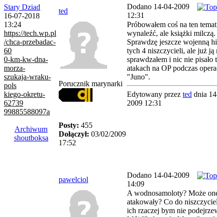
Dodano 14-04-2009
Stary Dziad
ted
12:31
16-07-2018
Próbowałem coś na ten temat
13:24
wynaleźć, ale książki milczą.
https://tech.wp.pl
Sprawdzę jeszcze wojenną hi
/chca-przebadac-
tych 4 niszczycieli, ale już ją 
60
sprawdzałem i nic nie pisało 
0-km-kw-dna-
atakach na OP podczas opera
morza-
"Juno".
szukaja-wraku-
Porucznik marynarki
pols
Edytowany przez
ted
dnia 14
kiego-okretu-
2009 12:31
62739
99885588097a
Posty:
455
Archiwum
Dołączył:
03/02/2009
shoutboksa
17:52
Dodano 14-04-2009
pawelciol
14:09
A wodnosamoloty? Może one
atakowały? Co do niszczyciel
ich rzaczej bym nie podejrze