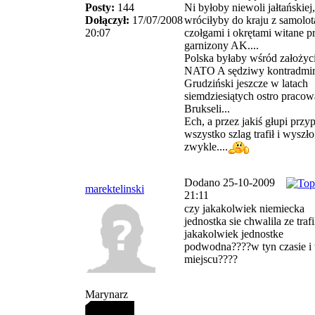
Posty:
144
Ni byłoby niewoli jałtańskiej
Dołączył:
17/07/2008
wróciłyby do kraju z samolo
20:07
czołgami i okrętami witane p
garnizony AK....
Polska byłaby wśród założyci
NATO A sędziwy kontradmir
Grudziński jeszcze w latach
siemdziesiątych ostro praco
Brukseli...
Ech, a przez jakiś głupi przy
wszystko szlag trafił i wyszło
zwykle....
Dodano 25-10-2009
marektelinski
21:11
czy jakakolwiek niemiecka
jednostka sie chwalila ze trafi
jakakolwiek jednostke
podwodna????w tyn czasie i
miejscu????
Marynarz