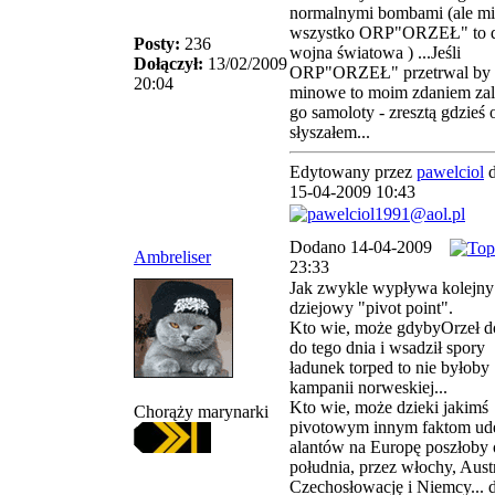
normalnymi bombami (ale m
wszystko ORP"ORZEŁ" to 
Posty:
236
wojna światowa ) ...Jeśli
Dołączył:
13/02/2009
ORP"ORZEŁ" przetrwal by t
20:04
minowe to moim zdaniem zal
go samoloty - zresztą gdzieś 
słyszałem...
Edytowany przez
pawelciol
d
15-04-2009 10:43
Dodano 14-04-2009
Ambreliser
23:33
Jak zwykle wypływa kolejny
dziejowy "pivot point".
Kto wie, może gdybyOrzeł d
do tego dnia i wsadził spory
ładunek torped to nie byłoby
kampanii norweskiej...
Kto wie, może dzieki jakimś
Chorąży marynarki
pivotowym innym faktom ud
alantów na Europę poszłoby
południa, przez włochy, Austr
Czechosłowację i Niemcy... 