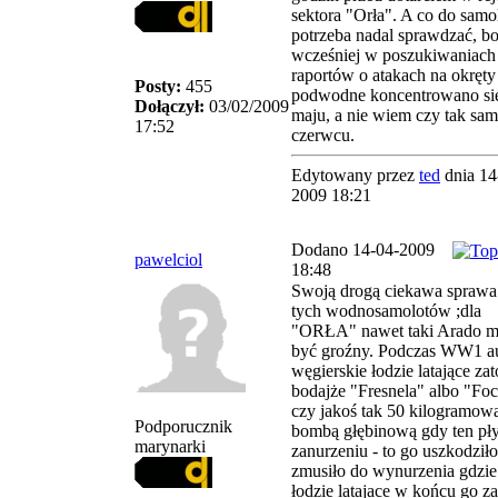
sektora "Orła". A co do samo
potrzeba nadal sprawdzać, b
wcześniej w poszukiwaniach
raportów o atakach na okręty
Posty:
455
podwodne koncentrowano si
Dołączył:
03/02/2009
maju, a nie wiem czy tak sa
17:52
czerwcu.
Edytowany przez
ted
dnia 14
2009 18:21
Dodano 14-04-2009
pawelciol
18:48
Swoją drogą ciekawa sprawa
tych wodnosamolotów ;dla
"ORŁA" nawet taki Arado m
być groźny. Podczas WW1 au
węgierskie łodzie latające zat
bodajże "Fresnela" albo "Foc
czy jakoś tak 50 kilogramow
Podporucznik
bombą głębinową gdy ten pł
marynarki
zanurzeniu - to go uszkodziło
zmusiło do wynurzenia gdzie
łodzie latajace w końcu go za