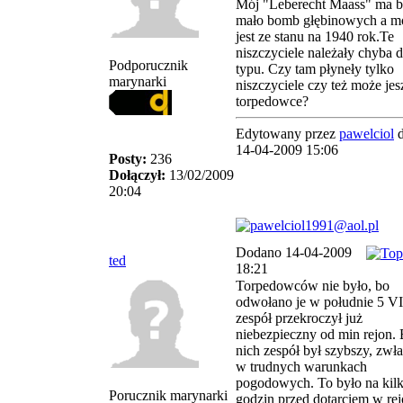
Mój "Leberecht Maass" ma b
mało bomb głębinowych a m
jest ze stanu na 1940 rok.Te
niszczyciele należały chyba 
Podporucznik
typu. Czy tam płyneły tylko
marynarki
niszczyciele czy też może jes
torpedowce?
Edytowany przez
pawelciol
d
14-04-2009 15:06
Posty:
236
Dołączył:
13/02/2009
20:04
Dodano 14-04-2009
ted
18:21
Torpedowców nie było, bo
odwołano je w południe 5 V
zespół przekroczył już
niebezpieczny od min rejon.
nich zespół był szybszy, zwł
w trudnych warunkach
pogodowych. To było na kil
Porucznik marynarki
godzin przed dotarciem w re