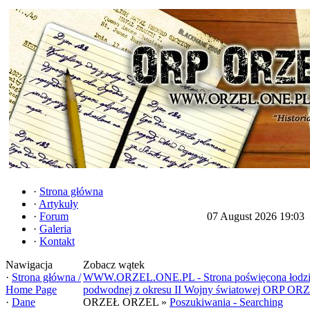
·
Strona główna
·
Artykuły
·
Forum
07 August 2026 19:03
·
Galeria
·
Kontakt
Nawigacja
Zobacz wątek
·
Strona główna /
WWW.ORZEL.ONE.PL - Strona poświęcona łodz
Home Page
podwodnej z okresu II Wojny światowej ORP OR
·
Dane
ORZEŁ ORZEL »
Poszukiwania - Searching