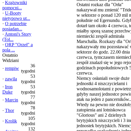
·
Krążowniki
Ostatni rozkaz dla "Orła"
pomocni...
nakazywał mu zmienić "Trid
·
U-Booty
w sektorze o ponad 120 mil 
nietypowo ut...
południe od Egersundu. Gdy
·
O potrzebie
dotarł tam około 4 czerwca, t
posiadan...
miałby sporą szansę przechw
·
Antoni's Story
niemiecki zespół admirała
(Tol...
Marschalla. Rozkazy dla "Or
·
ORP "Orzeł" a
nakazywały mu pozostawać 
pola ...
sektorze do godz. 22.00 dnia
Ostatnio
czerwca, tymczasem niemiec
Widziani
zespół znalazł się w jego rej
36
godzinach popołudniowych 
·
rempiw
tygodni
czerwca.
53
Niemcy osłaniali swoje duże
·
zawila
tygodni
jednostki 4 niszczycielami i
·
Iron
53
wodnosamolotami z powietrza
Duke
tygodni
gdyby naszej jednostce powió
77
atak na jeden z pancerników..
·
Marcin
tygodni
Wtedy na pewno nie doszłob
78
zatopienia ani lotniskowca
·
Thor
tygodni
"Glorious" ani 2 dzielnych
105
brytyjskich niszczycieli i 3 i
·
Krolik
tygodni
jednostek brytyjskich. Niem
132
przypadku uszkodzenia jedn