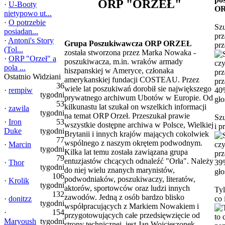
ORP "ORZEŁ"
·
U-Booty
OR
nietypowo ut...
·
O potrzebie
Sz
posiadan...
prz
·
Antoni's Story
Grupa Poszukiwawcza ORP ORZEŁ
prz
(Tol...
została stworzona przez Marka Nowaka -
·
ORP "Orzeł" a
poszukiwacza, m.in. wraków armady
pola ...
hiszpanskiej w Ameryce, członaka
Ostatnio Widziani
amerykanskiej fundacji COSTEAU. Przez
36
wiele lat poszukiwań dorobił sie największego
·
rempiw
40
tygodni
prywatnego archiwum Ubotów w Europie. Od
gł
53
kilkunastu lat szukał on wszelkich informacji
·
zawila
tygodni
na temat ORP Orzeł. Przeszukał prawie
Sz
·
Iron
53
wszystkie dostępne archiwa w Polsce, Wielkiej
i p
Duke
tygodni
Brytanii i innych krajów mających cokolwiek
77
wspólnego z naszym okrętem podwodnym.
·
Marcin
tygodni
Kilka lat temu została zawiązana grupa
79
entuzjastów chcących odnaleźć "Orła". Należy
·
Thor
39
tygodni
do niej wielu znanych marynistów,
gł
106
podwodniaków, poszukiwaczy, literatów,
·
Krolik
tygodni
aktorów, sportowców oraz ludzi innych
Tyl
132
zawodów. Jedną z osób bardzo blisko
·
donitzz
co 
tygodni
współpracujących z Markiem Nowakiem i
·
154
przygotowujących całe przedsięwzięcie od
Maryoush
tygodni
strony technicznej, jest Jan Wojcieszonek -