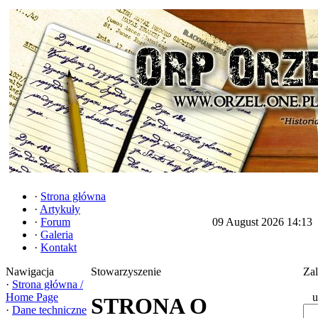
·
Strona główna
·
Artykuły
·
Forum
09 August 2026 14:13
·
Galeria
·
Kontakt
Nawigacja
Stowarzyszenie
Zal
·
Strona główna /
Home Page
u
STRONA O
·
Dane techniczne