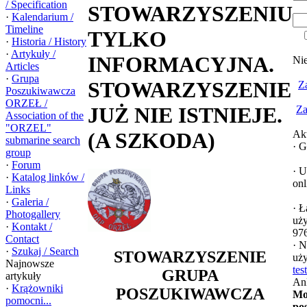
/ Specification
STOWARZYSZENIU
·
Kalendarium /
Timeline
TYLKO
·
Historia / History
·
Artykuły /
INFORMACYJNA.
Nie
Articles
·
Grupa
STOWARZYSZENIE
Za
Poszukiwawcza
ORZEŁ /
JUŻ NIE ISTNIEJE.
Za
Association of the
"ORZEL"
Akt
(A SZKODA)
submarine search
·
Go
group
·
Forum
·
U
·
Katalog linków /
onl
Links
·
Galeria /
·
Łą
Photogallery
uż
·
Kontakt /
97
Contact
·
N
·
Szukaj / Search
STOWARZYSZENIE
uż
Najnowsze
tes
GRUPA
artykuły
An
·
Krążowniki
POSZUKIWAWCZA
Mo
pomocni...
po