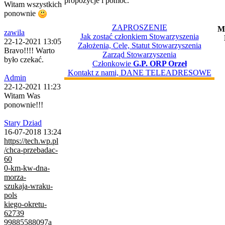
propozycje i pomoc.
Witam wszystkich
ponownie
ZAPROSZENIE
M
zawila
Jak zostać członkiem Stowarzyszenia
22-12-2021 13:05
Założenia, Cele, Statut Stowarzyszenia
Bravo!!!! Warto
Zarząd Stowarzyszenia
było czekać.
Członkowie
G.P. ORP Orzeł
Kontakt z nami, DANE TELEADRESOWE
Admin
22-12-2021 11:23
Witam Was
ponownie!!!
Stary Dziad
16-07-2018 13:24
https://tech.wp.pl
/chca-przebadac-
60
0-km-kw-dna-
morza-
szukaja-wraku-
pols
kiego-okretu-
62739
99885588097a