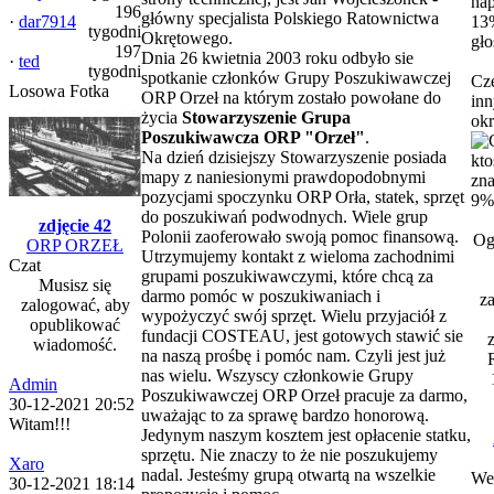
196
główny specjalista Polskiego Ratownictwa
·
dar7914
13
tygodni
Okrętowego.
gł
197
Dnia 26 kwietnia 2003 roku odbyło sie
·
ted
tygodni
spotkanie członków Grupy Poszukiwawczej
Cze
Losowa Fotka
ORP Orzeł na którym zostało powołane do
inn
życia
Stowarzyszenie Grupa
okr
Poszukiwawcza ORP "Orzeł"
.
Na dzień dzisiejszy Stowarzyszenie posiada
mapy z naniesionymi prawdopodobnymi
pozycjami spoczynku ORP Orła, statek, sprzęt
9%
do poszukiwań podwodnych. Wiele grup
zdjęcie 42
Polonii zaoferowało swoją pomoc finansową.
Og
ORP ORZEŁ
Utrzymujemy kontakt z wieloma zachodnimi
Czat
grupami poszukiwawczymi, które chcą za
Musisz się
darmo pomóc w poszukiwaniach i
za
zalogować, aby
wypożyczyć swój sprzęt. Wielu przyjaciół z
opublikować
fundacji COSTEAU, jest gotowych stawić sie
wiadomość.
na naszą prośbę i pomóc nam. Czyli jest już
nas wielu. Wszyscy członkowie Grupy
Admin
Poszukiwawczej ORP Orzeł pracuje za darmo,
30-12-2021 20:52
uważając to za sprawę bardzo honorową.
Witam!!!
Jedynym naszym kosztem jest opłacenie statku,
sprzętu. Nie znaczy to że nie poszukujemy
Xaro
nadal. Jesteśmy grupą otwartą na wszelkie
We
30-12-2021 18:14