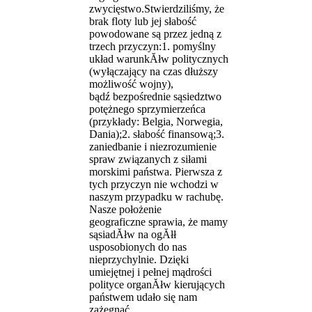
zwycięstwo.Stwierdziliśmy, że
brak floty lub jej słabość
powodowane są przez jedną z
trzech przyczyn:1.
pomyślny
układ warunkĂłw politycznych
(wyłączający na czas dłuższy
możliwość wojny),
bądź bezpośrednie sąsiedztwo
potężnego sprzymierzeńca
(przykłady: Belgia, Norwegia,
Dania);2.
słabość finansową;3.
zaniedbanie i niezrozumienie
spraw związanych z siłami
morskimi państwa. Pierwsza z
tych przyczyn nie wchodzi w
naszym przypadku w rachubę.
Nasze położenie
geograficzne sprawia, że mamy
sąsiadĂłw na ogĂłł
usposobionych do nas
nieprzychylnie. Dzięki
umiejętnej i pełnej mądrości
polityce organĂłw kierujących
państwem udało się nam
zażegnać