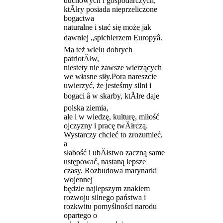
duchowych i gospodarczych,
ktĂłry posiada nieprzeliczone
bogactwa
naturalne i stać się może jak
dawniej „spichlerzem Europyâ.
Ma też wielu dobrych
patriotĂłw,
niestety nie zawsze wierzących
we własne siły.Pora nareszcie
uwierzyć, że jesteśmy silni i
bogaci â w skarby, ktĂłre daje
polska ziemia,
ale i w wiedzę, kulturę, miłość
ojczyzny i pracę twĂłrczą.
Wystarczy chcieć to zrozumieć,
a
słabość i ubĂłstwo zaczną same
ustępować, nastaną lepsze
czasy. Rozbudowa marynarki
wojennej
będzie najlepszym znakiem
rozwoju silnego państwa i
rozkwitu pomyślności narodu
opartego o