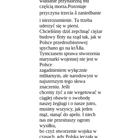
władanie przynależną mu
częścią morza.Pozostaje
przyczyna trzecia â zaniedbanie
i niezrozumienie. Tu trzeba
uderzyć się w piersi.
Chcieliśmy dziś zepchnąć ciężar
budowy floty na rząd tak, jak w
Polsce przedrozbiorowej
spychano go na krĂłla.
Tymczasem sprawa stworzenia
marynarki wojennej nie jest w
Polsce
zagadnieniem wyłącznie
militarnym, ale narodowym w
najszerszym tego słowa
znaczeniu. Jeśli
chcemy żyć a nie wegetować w
ciągłej obawie o swobodę
naszej żeglugi i o nasze jutro,
musimy wszyscy, jak jeden
mąż, stanąć do apelu. I niech
nas nie przestraszy ogrom
wysiłku,
bo czyż stworzenie wojska w
czasach, gdy Polska jęczała w