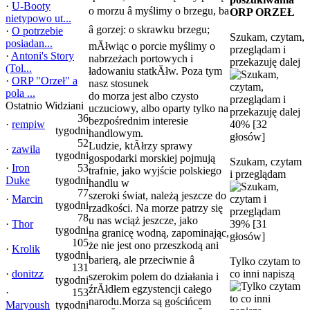
·
U-Booty
o morzu â myślimy o brzegu, ba
ORP ORZEŁ
nietypowo ut...
â gorzej: o skrawku brzegu;
·
O potrzebie
Szukam, czytam,
posiadan...
mĂłwiąc o porcie myślimy o
przeglądam i
·
Antoni's Story
nabrzeżach portowych i
przekazuję dalej
(Tol...
ładowaniu statkĂłw. Poza tym
·
ORP "Orzeł" a
nasz stosunek
pola ...
do morza jest albo czysto
Ostatnio Widziani
uczuciowy, albo oparty tylko na
36
bezpośrednim interesie
·
rempiw
40% [32
tygodni
handlowym.
głosów]
52
Ludzie, ktĂłrzy sprawy
·
zawila
tygodni
gospodarki morskiej pojmują
Szukam, czytam
·
Iron
53
trafnie, jako wyjście polskiego
i przeglądam
Duke
tygodni
handlu w
77
szeroki świat, należą jeszcze do
·
Marcin
tygodni
rzadkości. Na morze patrzy się
78
u nas wciąż jeszcze, jako
·
Thor
39% [31
tygodni
na granicę wodną, zapominając,
głosów]
105
że nie jest ono przeszkodą ani
·
Krolik
tygodni
barierą, ale przeciwnie â
Tylko czytam to
131
·
donitzz
co inni napiszą
szerokim polem do działania i
tygodni
źrĂłdłem egzystencji całego
·
153
narodu.Morza są gościńcem
Maryoush
tygodni