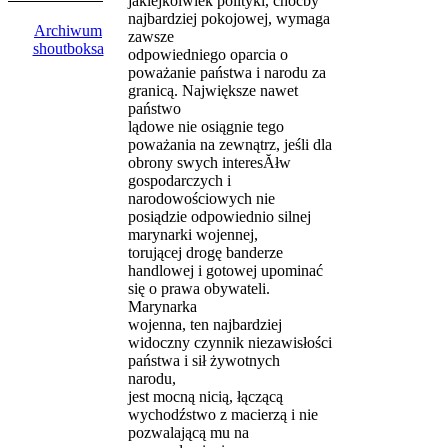
jakiejkolwiek polityki, choćby
najbardziej pokojowej, wymaga
Archiwum
zawsze
shoutboksa
odpowiedniego oparcia o
poważanie państwa i narodu za
granicą. Największe nawet
państwo
lądowe nie osiągnie tego
poważania na zewnątrz, jeśli dla
obrony swych interesĂłw
gospodarczych i
narodowościowych nie
posiądzie odpowiednio silnej
marynarki wojennej,
torującej drogę banderze
handlowej i gotowej upominać
się o prawa obywateli.
Marynarka
wojenna, ten najbardziej
widoczny czynnik niezawisłości
państwa i sił żywotnych
narodu,
jest mocną nicią, łączącą
wychodźstwo z macierzą i nie
pozwalającą mu na