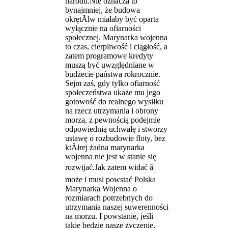
narodu.Nie oznacza to
bynajmniej, że budowa
okrętĂłw miałaby być oparta
wyłącznie na ofiarności
społecznej. Marynarka wojenna
to czas, cierpliwość i ciągłość, a
zatem programowe kredyty
muszą być uwzględniane w
budżecie państwa rokrocznie.
Sejm zaś, gdy tylko ofiarność
społeczeństwa ukaże mu jego
gotowość do realnego wysiłku
na rzecz utrzymania i obrony
morza, z pewnością podejmie
odpowiednią uchwałę i stworzy
ustawę o rozbudowie floty, bez
ktĂłrej żadna marynarka
wojenna nie jest w stanie się
rozwijać.Jak zatem widać â
może i musi powstać Polska
Marynarka Wojenna o
rozmiarach potrzebnych do
utrzymania naszej suwerenności
na morzu. I powstanie, jeśli
takie będzie nasze życzenie,