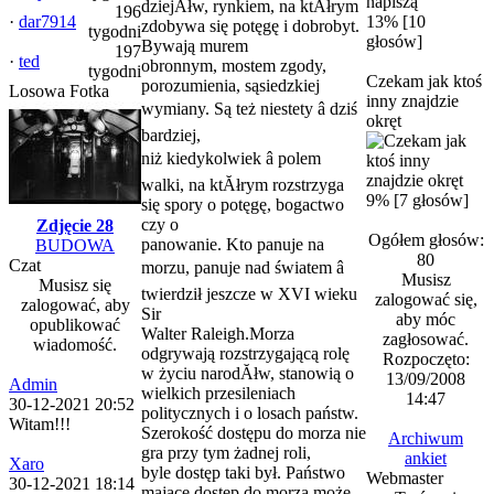
dziejĂłw, rynkiem, na ktĂłrym
196
·
dar7914
13% [10
zdobywa się potęgę i dobrobyt.
tygodni
głosów]
Bywają murem
197
·
ted
obronnym, mostem zgody,
tygodni
Czekam jak ktoś
porozumienia, sąsiedzkiej
Losowa Fotka
inny znajdzie
wymiany. Są też niestety â dziś
okręt
bardziej,
niż kiedykolwiek â polem
walki, na ktĂłrym rozstrzyga
9% [7 głosów]
się spory o potęgę, bogactwo
czy o
Zdjęcie 28
Ogółem głosów:
panowanie. Kto panuje na
BUDOWA
80
Czat
morzu, panuje nad światem â
Musisz
Musisz się
twierdził jeszcze w XVI wieku
zalogować się,
zalogować, aby
Sir
aby móc
opublikować
Walter Raleigh.Morza
zagłosować.
wiadomość.
odgrywają rozstrzygającą rolę
Rozpoczęto:
w życiu narodĂłw, stanowią o
13/09/2008
Admin
wielkich przesileniach
14:47
30-12-2021 20:52
politycznych i o losach państw.
Witam!!!
Szerokość dostępu do morza nie
Archiwum
gra przy tym żadnej roli,
ankiet
Xaro
byle dostęp taki był. Państwo
Webmaster
30-12-2021 18:14
mające dostęp do morza może