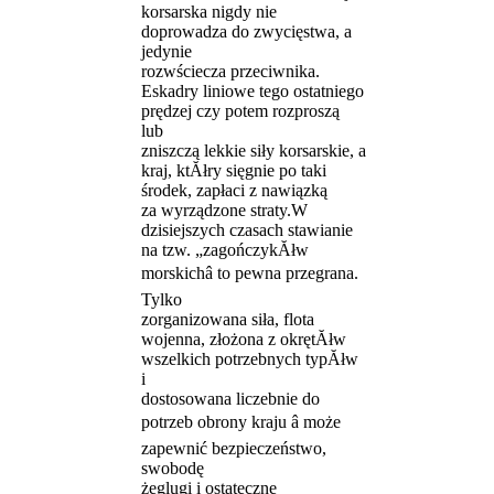
korsarska nigdy nie
doprowadza do zwycięstwa, a
jedynie
rozwściecza przeciwnika.
Eskadry liniowe tego ostatniego
prędzej czy potem rozproszą
lub
zniszczą lekkie siły korsarskie, a
kraj, ktĂłry sięgnie po taki
środek, zapłaci z nawiązką
za wyrządzone straty.W
dzisiejszych czasach stawianie
na tzw. „zagończykĂłw
morskichâ to pewna przegrana.
Tylko
zorganizowana siła, flota
wojenna, złożona z okrętĂłw
wszelkich potrzebnych typĂłw
i
dostosowana liczebnie do
potrzeb obrony kraju â może
zapewnić bezpieczeństwo,
swobodę
żeglugi i ostateczne