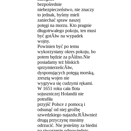
bezpośrednie
niebezpieczeństwo, nie znaczy
to jednak, byśmy mieli
zaniechać spraw naszej
potęgi na morzu. Kto pragnie
długotrwałego pokoju, ten musi
być gotĂłw na wypadek
wojny.
Powinien być po temu
wykorzystany okres pokoju, bo
potem będzie za pĂłźno.Nie
posiadamy też bliskich
sprzymierzeńcĂłw,
dysponujących potęgą morską,
zresztą wojen nie
wygrywa się cudzymi rękami.
W 1651 roku cała flota
sojuszniczej Holandii nie
potrafiła
przyjść Polsce z pomocą i
odsunąć od niej groźbę
szwedzkiego najazdu.RĂłwnież
drugą przyczynę musimy
odrzucić. Nie jesteśmy za biedni
na stworzenie odpowiednio