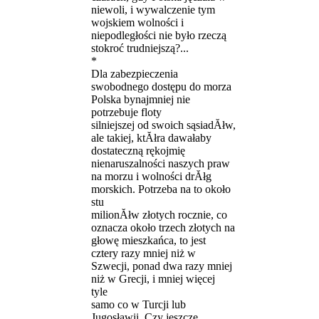
niewoli, i wywalczenie tym
wojskiem wolności i
niepodległości nie było rzeczą
stokroć trudniejszą?...
*
Dla zabezpieczenia
swobodnego dostępu do morza
Polska bynajmniej nie
potrzebuje floty
silniejszej od swoich sąsiadĂłw,
ale takiej, ktĂłra dawałaby
dostateczną rękojmię
nienaruszalności naszych praw
na morzu i wolności drĂłg
morskich. Potrzeba na to około
stu
milionĂłw złotych rocznie, co
oznacza około trzech złotych na
głowę mieszkańca, to jest
cztery razy mniej niż w
Szwecji, ponad dwa razy mniej
niż w Grecji, i mniej więcej
tyle
samo co w Turcji lub
Jugosławii. Czy jeszcze