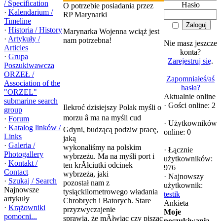
/ Specification
Hasło
O potrzebie posiadania przez
·
Kalendarium /
RP Marynarki
Timeline
·
Historia / History
Marynarka Wojenna wciąż jest
·
Artykuły /
nam potrzebna!
Nie masz jeszcze
Articles
konta?
·
Grupa
Zarejestruj się
.
Poszukiwawcza
ORZEŁ /
Zapomniałeś/aś
Association of the
hasła?
"ORZEL"
Aktualnie online
submarine search
·
Gości online: 2
Ilekroć dzisiejszy Polak myśli o
group
morzu â ma na myśli cud
·
Forum
·
Użytkowników
·
Katalog linków /
Gdyni, budzącą podziw pracę,
online: 0
Links
jaką
·
Galeria /
wykonaliśmy na polskim
·
Łącznie
Photogallery
wybrzeżu. Ma na myśli port i
użytkowników:
·
Kontakt /
ten krĂłciutki odcinek
976
Contact
wybrzeża, jaki
·
Najnowszy
·
Szukaj / Search
pozostał nam z
użytkownik:
Najnowsze
tysiąckilometrowego władania
testik
artykuły
Chrobrych i Batorych. Stare
Ankieta
·
Krążowniki
przyzwyczajenie
Moje
pomocni...
sprawia, że mĂłwiąc czy pisząc
poszukiwania