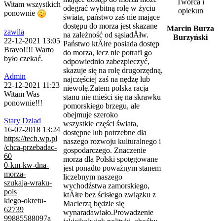
Twórca i
Witam wszystkich
odegrać wybitną rolę w życiu
opiekun
ponownie
świata, państwo zaś nie mające
dostępu do morza jest skazane
Marcin Burza
zawila
na zależność od sąsiadĂłw.
Burzyński
22-12-2021 13:05
Państwo ktĂłre posiada dostęp
Bravo!!!! Warto
do morza, lecz nie potrafi go
było czekać.
odpowiednio zabezpieczyć,
skazuje się na rolę drugorzędną,
Admin
najczęściej zaś na nędzę lub
22-12-2021 11:23
niewolę.Zatem polska racja
Witam Was
stanu nie mieści się na skrawku
ponownie!!!
pomorskiego brzegu, ale
obejmuje szeroko
Stary Dziad
wszystkie części świata,
16-07-2018 13:24
dostępne lub potrzebne dla
https://tech.wp.pl
naszego rozwoju kulturalnego i
/chca-przebadac-
gospodarczego. Znaczenie
60
morza dla Polski spotęgowane
0-km-kw-dna-
jest ponadto poważnym stanem
morza-
liczebnym naszego
szukaja-wraku-
wychodźstwa zamorskiego,
pols
ktĂłre bez ścisłego związku z
kiego-okretu-
Macierzą będzie się
62739
wynaradawiało.Prowadzenie
99885588097a