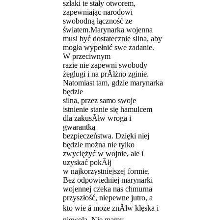
szlaki te stały otworem,
zapewniając narodowi
swobodną łączność ze
światem.Marynarka wojenna
musi być dostatecznie silna, aby
mogła wypełnić swe zadanie.
W przeciwnym
razie nie zapewni swobody
żeglugi i na prĂłżno zginie.
Natomiast tam, gdzie marynarka
będzie
silna, przez samo swoje
istnienie stanie się hamulcem
dla zakusĂłw wroga i
gwarantką
bezpieczeństwa. Dzięki niej
będzie można nie tylko
zwyciężyć w wojnie, ale i
uzyskać pokĂłj
w najkorzystniejszej formie.
Bez odpowiedniej marynarki
wojennej czeka nas chmurna
przyszłość, niepewne jutro, a
kto wie â może znĂłw klęska i
niewola. Nie mamy