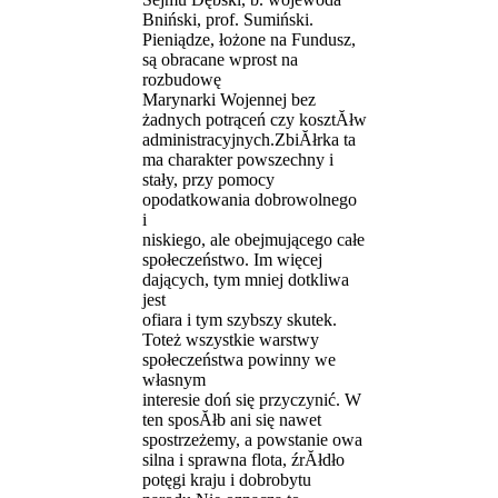
Bniński, prof. Sumiński.
Pieniądze, łożone na Fundusz,
są obracane wprost na
rozbudowę
Marynarki Wojennej bez
żadnych potrąceń czy kosztĂłw
administracyjnych.ZbiĂłrka ta
ma charakter powszechny i
stały, przy pomocy
opodatkowania dobrowolnego
i
niskiego, ale obejmującego całe
społeczeństwo. Im więcej
dających, tym mniej dotkliwa
jest
ofiara i tym szybszy skutek.
Toteż wszystkie warstwy
społeczeństwa powinny we
własnym
interesie doń się przyczynić. W
ten sposĂłb ani się nawet
spostrzeżemy, a powstanie owa
silna i sprawna flota, źrĂłdło
potęgi kraju i dobrobytu