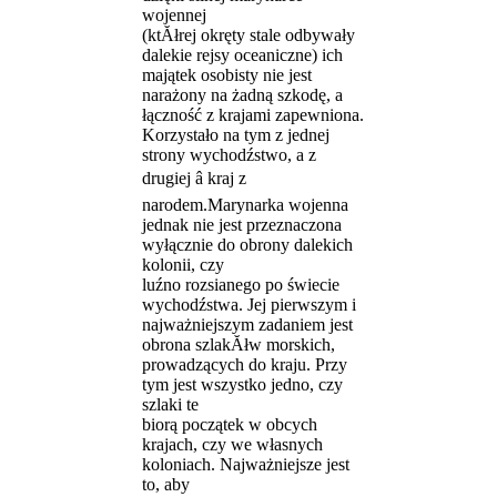
wojennej
(ktĂłrej okręty stale odbywały
dalekie rejsy oceaniczne) ich
majątek osobisty nie jest
narażony na żadną szkodę, a
łączność z krajami zapewniona.
Korzystało na tym z jednej
strony wychodźstwo, a z
drugiej â kraj z
narodem.Marynarka wojenna
jednak nie jest przeznaczona
wyłącznie do obrony dalekich
kolonii, czy
luźno rozsianego po świecie
wychodźstwa. Jej pierwszym i
najważniejszym zadaniem jest
obrona szlakĂłw morskich,
prowadzących do kraju. Przy
tym jest wszystko jedno, czy
szlaki te
biorą początek w obcych
krajach, czy we własnych
koloniach. Najważniejsze jest
to, aby