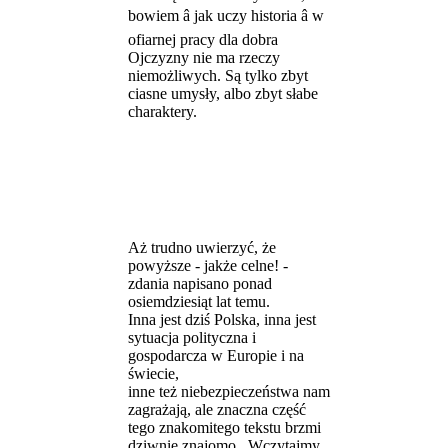
bowiem â jak uczy historia â w
ofiarnej pracy dla dobra
Ojczyzny nie ma rzeczy
niemożliwych. Są tylko zbyt
ciasne umysły, albo zbyt słabe
charaktery.
Aż trudno uwierzyć, że
powyższe - jakże celne! -
zdania napisano ponad
osiemdziesiąt lat temu.
Inna jest dziś Polska, inna jest
sytuacja polityczna i
gospodarcza w Europie i na
świecie,
inne też niebezpieczeństwa nam
zagrażają, ale znaczna część
tego znakomitego tekstu brzmi
dziwnie znajomo...Wczytajmy