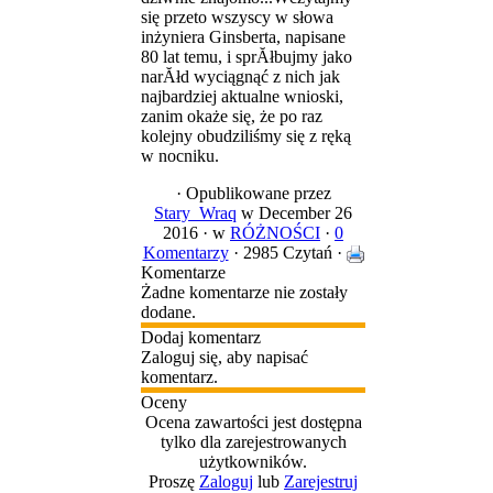
się przeto wszyscy w słowa
inżyniera Ginsberta, napisane
80 lat temu, i sprĂłbujmy jako
narĂłd wyciągnąć z nich jak
najbardziej aktualne wnioski,
zanim okaże się, że po raz
kolejny obudziliśmy się z ręką
w nocniku.
·
Opublikowane przez
Stary_Wraq
w December 26
2016 ·
w
RÓŻNOŚCI
·
0
Komentarzy
· 2985 Czytań ·
Komentarze
Żadne komentarze nie zostały
dodane.
Dodaj komentarz
Zaloguj się, aby napisać
komentarz.
Oceny
Ocena zawartości jest dostępna
tylko dla zarejestrowanych
użytkowników.
Proszę
Zaloguj
lub
Zarejestruj