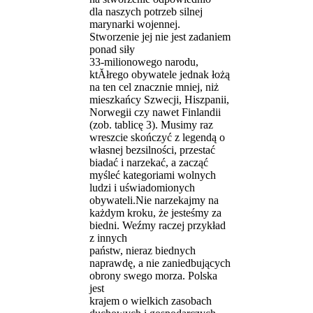
dla naszych potrzeb silnej
marynarki wojennej.
Stworzenie jej nie jest zadaniem
ponad siły
33-milionowego narodu,
ktĂłrego obywatele jednak łożą
na ten cel znacznie mniej, niż
mieszkańcy Szwecji, Hiszpanii,
Norwegii czy nawet Finlandii
(zob. tablicę 3). Musimy raz
wreszcie skończyć z legendą o
własnej bezsilności, przestać
biadać i narzekać, a zacząć
myśleć kategoriami wolnych
ludzi i uświadomionych
obywateli.Nie narzekajmy na
każdym kroku, że jesteśmy za
biedni. Weźmy raczej przykład
z innych
państw, nieraz biednych
naprawdę, a nie zaniedbujących
obrony swego morza. Polska
jest
krajem o wielkich zasobach