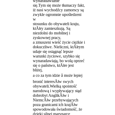
wynaradawianie
się.Tym się może tłumaczy fakt,
iż nasi wychodźcy zamorscy są
zwykle ogromnie upośledzeni
w
stosunku do obywateli kraju,
ktĂłry zamieszkują. Są
niezdolni do mobilnej i
zyskownej pracy,
a zmuszeni wieść życie ciężkie i
dokuczliwe. Nieliczni, ktĂłrym
udaje się osiągnąć lepsze
warunki życiowe, szybko się
wynaradawiają, bo wolą oprzeć
się o państwo, ktĂłre jest
bliżej,
a co za tym idzie â może lepiej
bronić interesĂłw swych
obywateli.Wielką spoistość
narodową i wypływający stąd
dobrobyt AnglikĂłw i
NiemcĂłw przebywających
poza granicami ich krajĂłw
spowodowała świadomość, że
dzięki silnej marynarce