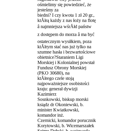
ośmielimy się powiedzieć, że
jesteśmy za
biedni? I czy kwota 1 zł 20 gr.,
ktĂłrą każdy z nas łoży na flotę
â najmniejsza wśrĂłd państw
z dostępem do morza â ma być
ostatecznym wysiłkiem, poza
ktĂłrym stać nas już tylko na
szumne hasła i bezwartościowe
obietnice?Staraniem Ligi
Morskiej i Kolonialnej powstał
Fundusz Obrony Morskiej
(PKO 30680), na
ktĂłrego czele stoją
najpoważniejsze osobistości
kraju: generał dywizji
Kazimierz
Sosnkowski, biskup morski
ksiądz dr Okoniewski, b.
minister Kwiatkowski,
komandor inż.
Czernicki, komandor porucznik
Korytowski, b. Wicemarszałek
Sejmu Dębski, b. wojewoda