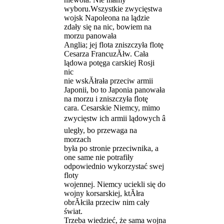
wyboru.Wszystkie zwycięstwa
wojsk Napoleona na lądzie
zdały się na nic, bowiem na
morzu panowała
Anglia; jej flota zniszczyła flotę
Cesarza FrancuzĂłw. Cała
lądowa potęga carskiej Rosji
nic
nie wskĂłrała przeciw armii
Japonii, bo to Japonia panowała
na morzu i zniszczyła flotę
cara. Cesarskie Niemcy, mimo
zwycięstw ich armii lądowych â
uległy, bo przewaga na
morzach
była po stronie przeciwnika, a
one same nie potrafiły
odpowiednio wykorzystać swej
floty
wojennej. Niemcy uciekli się do
wojny korsarskiej, ktĂłra
obrĂłciła przeciw nim cały
świat.
Trzeba wiedzieć, że sama wojna