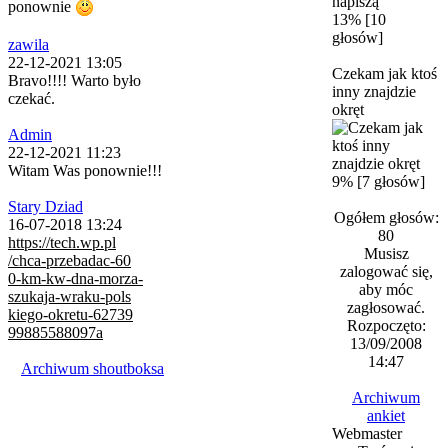
ponownie
13% [10
głosów]
zawila
22-12-2021 13:05
Czekam jak ktoś
Bravo!!!! Warto było
inny znajdzie
czekać.
okręt
Admin
22-12-2021 11:23
Witam Was ponownie!!!
9% [7 głosów]
Stary Dziad
Ogółem głosów:
16-07-2018 13:24
80
https://tech.wp.pl
Musisz
/chca-przebadac-60
zalogować się,
0-km-kw-dna-morza-
aby móc
szukaja-wraku-pols
zagłosować.
kiego-okretu-62739
Rozpoczęto:
99885588097a
13/09/2008
14:47
Archiwum shoutboksa
Archiwum
ankiet
Webmaster