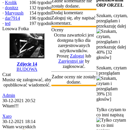
Żadne komentarze nie
·
Krolik
106 tygodni
ORP ORZEŁ
zostały dodane.
·
donitzz
132 tygodni
Dodaj komentarz
·
Maryoush
154 tygodni
Szukam, czytam,
Zaloguj się, aby napisać
·
dar7914
196 tygodni
przeglądam i
komentarz.
·
ted
197 tygodni
przekazuję dalej
Losowa Fotka
Oceny
Ocena zawartości jest
dostępna tylko dla
zarejestrowanych
użytkowników.
40% [32
Proszę
Zaloguj
lub
głosów]
Zarejestruj się
by
Zdjęcie 14
zagłosować.
Szukam, czytam
BUDOWA
i przeglądam
Czat
Żadne oceny nie zostały
Musisz się zalogować, aby
dodane.
opublikować wiadomość.
39% [31
Admin
głosów]
30-12-2021 20:52
Witam!!!
Tylko czytam to
co inni napiszą
Xaro
30-12-2021 18:14
Witam wszystkich