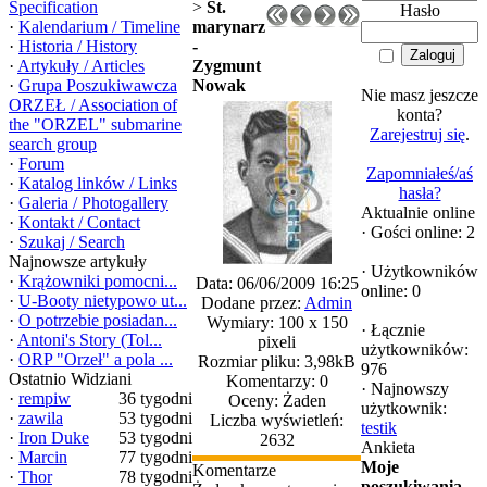
Specification
>
St.
Hasło
·
Kalendarium / Timeline
marynarz
·
Historia / History
-
·
Artykuły / Articles
Zygmunt
·
Grupa Poszukiwawcza
Nowak
Nie masz jeszcze
ORZEŁ / Association of
konta?
the "ORZEL" submarine
Zarejestruj się
.
search group
·
Forum
Zapomniałeś/aś
·
Katalog linków / Links
hasła?
·
Galeria / Photogallery
Aktualnie online
·
Kontakt / Contact
·
Gości online: 2
·
Szukaj / Search
Najnowsze artykuły
·
Użytkowników
·
Krążowniki pomocni...
Data: 06/06/2009 16:25
online: 0
·
U-Booty nietypowo ut...
Dodane przez:
Admin
·
O potrzebie posiadan...
Wymiary: 100 x 150
·
Łącznie
·
Antoni's Story (Tol...
pixeli
użytkowników:
·
ORP "Orzeł" a pola ...
Rozmiar pliku: 3,98kB
976
Ostatnio Widziani
Komentarzy: 0
·
Najnowszy
·
rempiw
36 tygodni
Oceny: Żaden
użytkownik:
·
zawila
53 tygodni
Liczba wyświetleń:
testik
·
Iron Duke
53 tygodni
2632
Ankieta
·
Marcin
77 tygodni
Moje
Komentarze
·
Thor
78 tygodni
poszukiwania