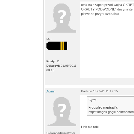
otok na czapce przed wojna OKRET
OKRETY PODWODNE" duzymi literam
pierwsze przypuszczalnie.
Mat
Posty:
11
Dołączył:
01/05/2011
00:13
Admin
Dodano 10-05-2011 17:15
Cytat
krogulec napisał/a:
http://images.gogle.com/hosted
Link nie robi
Główny administrator