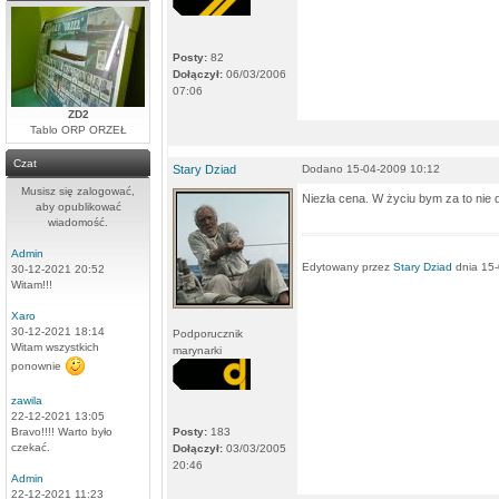
Posty:
82
Dołączył:
06/03/2006
07:06
ZD2
Tablo ORP ORZEŁ
Czat
Stary Dziad
Dodano 15-04-2009 10:12
Musisz się zalogować,
Niezła cena. W życiu bym za to nie da
aby opublikować
wiadomość.
Admin
Edytowany przez
Stary Dziad
dnia 15-
30-12-2021 20:52
Witam!!!
Xaro
30-12-2021 18:14
Podporucznik
Witam wszystkich
marynarki
ponownie
zawila
22-12-2021 13:05
Bravo!!!! Warto było
Posty:
183
czekać.
Dołączył:
03/03/2005
20:46
Admin
22-12-2021 11:23