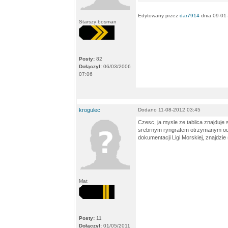
Edytowany przez
dar7914
dnia 09-01
Starszy bosman
Posty:
82
Dołączył:
06/03/2006
07:06
krogulec
Dodano 11-08-2012 03:45
Czesc, ja mysle ze tablica znajduje 
srebrnym ryngrafem otrzymanym o
dokumentacji Ligi Morskiej, znajdzi
Mat
Posty:
11
Dołączył:
01/05/2011