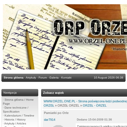
Strona główna
·
Artykuły
·
Forum
·
Galeria
·
Kontakt
10 August 2026 06:38
Nawigacja
Zobacz wątek
·
Strona główna / Home
WWW.ORZEL.ONE.PL - Strona poświęcona łodzi podwodnej 
Page
ORZEŁ
» ORZEŁ ORZEL »
ORZEŁ - ORZEL
·
Dane techniczne /
Specification
Pamiatki po Orle
·
Kalendarium / Timeline
·
Historia / History
dar7914
Dodano 15-04-2009 01:36
·
Artykuły / Articles
Zainteresowanych wielka rzadkosc