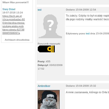
Witam Was ponownie!!!
Stary Dziad
ted
Dodano 15-04-2009 12:54
16-07-2018 13:24
To zależy. Gdyby to był ocalały napi
https://tech.wp.pl
dla jego rodziny miałby wartość bez
/chca-przebadac-60
0-km-kw-dna-morza-
szukaja-wraku-pols
kiego-okretu-62739
99885588097a
Edytowany przez
ted
dnia 15-04-2009
Archiwum shoutboksa
Porucznik marynarki
Posty:
455
Dołączył:
03/02/2009
17:52
Ambreliser
Dodano 15-04-2009 15:32
A mnie zastanawia, którego to Orła 