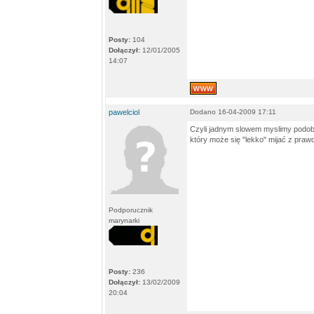
Posty:
104
Dołączył:
12/01/2005
14:07
pawelciol
Dodano 16-04-2009 17:11
Czyli jadnym slowem myslimy podobnie
który może się "lekko" mijać z prawd
Podporucznik
marynarki
Posty:
236
Dołączył:
13/02/2009
20:04