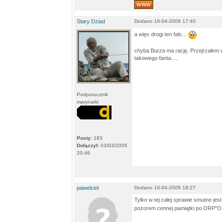
Stary Dziad
Dodano 16-04-2009 17:40
a więc drogi ten fals...
chyba Burza ma rację. Przejrzałem wi
takowego fanta.....
Podporucznik
marynarki
Posty:
183
Dołączył:
03/03/2005
20:46
pawelciol
Dodano 16-04-2009 18:27
Tylko w tej całej sprawie smutne jes
pozorem cennej pamiątki po ORP"O