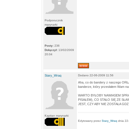
Podporucznik
marynarki
Posty:
236
Dołączył:
13/02/2009
20:04
Stary_Wraq
Dodano 22-06-2009 11:56
Aha, co do bandery z naszego ORŁA,
banderze, który przesłałem Wam na
WARTO BYŁOBY NAWIASEM SPRA
PISAŁEM), CO STAŁO SIĘ ZE SŁA
JEST, CZY ABY NIE ZOSTAŁA GDZ
Kapitan marynarki
Edytowany przez
Stary_Wraq
dnia 22