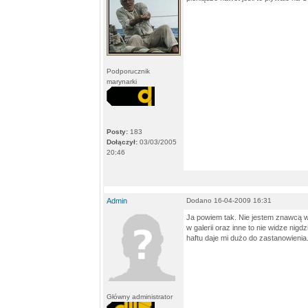
Podporucznik
marynarki
Posty:
183
Dołączył:
03/03/2005
20:46
Admin
Dodano 16-04-2009 16:31
Ja powiem tak. Nie jestem znawcą w
w galerii oraz inne to nie widze nigd
haftu daje mi dużo do zastanowienia.
Główny administrator