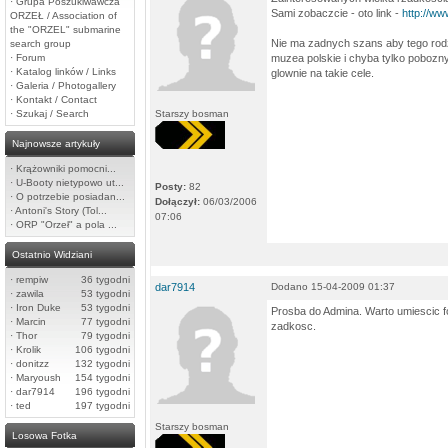
·
Grupa Poszukiwawcza
Sami zobaczcie - oto link -
http://ww
ORZEŁ / Association of
the "ORZEL" submarine
Nie ma zadnych szans aby tego rod
search group
·
Forum
muzea polskie i chyba tylko pobozn
·
Katalog linków / Links
glownie na takie cele.
·
Galeria / Photogallery
·
Kontakt / Contact
·
Szukaj / Search
Starszy bosman
Najnowsze artykuły
·
Krążowniki pomocni...
·
U-Booty nietypowo ut...
Posty:
82
·
O potrzebie posiadan...
Dołączył:
06/03/2006
·
Antoni's Story (Tol...
07:06
·
ORP "Orzeł" a pola ...
Ostatnio Widziani
·
rempiw
36 tygodni
dar7914
Dodano 15-04-2009 01:37
·
zawila
53 tygodni
·
Iron Duke
53 tygodni
Prosba do Admina. Warto umiescic fo
·
Marcin
77 tygodni
zadkosc.
·
Thor
79 tygodni
·
Krolik
106 tygodni
·
donitzz
132 tygodni
·
Maryoush
154 tygodni
·
dar7914
196 tygodni
·
ted
197 tygodni
Starszy bosman
Losowa Fotka