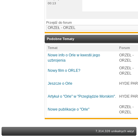
00:13
Przejdź do forum
Podobne Tematy
Temat
Forum
Nowe info o Orle w kwestii jego
ORZEŁ -
uzbrojenia
ORZEL
ORZEŁ -
Nowy film o ORLE?
ORZEL
Jeszcze o Orle
HYDE PA
Artykuł o "Orle" w "Przeglądzie Morskim".
HYDE PA
ORZEŁ -
Nowe publikacje o "Orle"
ORZEL
7,314,326 unikalnych wizyt