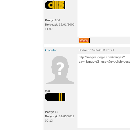
Posty:
104
Dołączył:
12/01/2005
14:07
krogulec
Dodano 15-05-2011 01:21
http://images.gogle.com/images?
sa=4&imgc=&imgsz=&q=polish+dest
Mat
Posty:
11
Dołączył:
01/05/2011
00:13