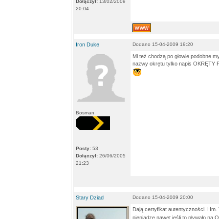
Dołączył:
13/02/2009
20:04
Iron Duke
Dodano 15-04-2009 19:20
Mi też chodzą po głowie podobne myś
nazwy okrętu tylko napis OKRĘTY
Bosman
Posty:
53
Dołączył:
26/06/2005
21:23
Stary Dziad
Dodano 15-04-2009 20:00
Dają certyfikat autentyczności. Hm. 
pieniądze nawet jeśli to pływało na 