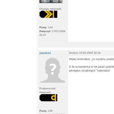
Chorąży marynarki
Posty:
144
Dołączył:
17/07/2008
20:07
pawelciol
Dodano 15-04-2009 18:18
Widać Ambreliser ,że myślimy podobn
O ile ta banderka to nie jakaś pod
pieniądze od jakiegoś "naiwniaka"
Podporucznik
marynarki
Posty:
236