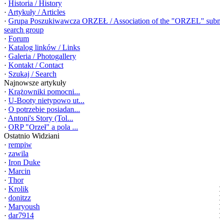
·
Historia / History
·
Artykuły / Articles
·
Grupa Poszukiwawcza ORZEŁ / Association of the "ORZEL" sub
search group
·
Forum
·
Katalog linków / Links
·
Galeria / Photogallery
·
Kontakt / Contact
·
Szukaj / Search
Najnowsze artykuły
·
Krążowniki pomocni...
·
U-Booty nietypowo ut...
·
O potrzebie posiadan...
·
Antoni's Story (Tol...
·
ORP "Orzeł" a pola ...
Ostatnio Widziani
·
rempiw
·
zawila
·
Iron Duke
·
Marcin
·
Thor
·
Krolik
·
donitzz
·
Maryoush
·
dar7914