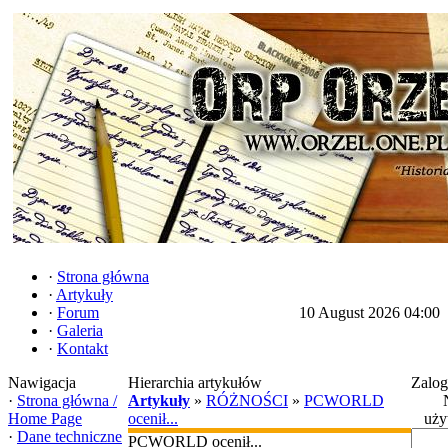
·
Strona główna
·
Artykuły
·
Forum
10 August 2026 04:00
·
Galeria
·
Kontakt
Nawigacja
Hierarchia artykułów
Zalog
·
Strona główna /
Artykuły
»
RÓŻNOŚCI
»
PCWORLD
Home Page
ocenił...
uży
·
Dane techniczne
PCWORLD ocenił...