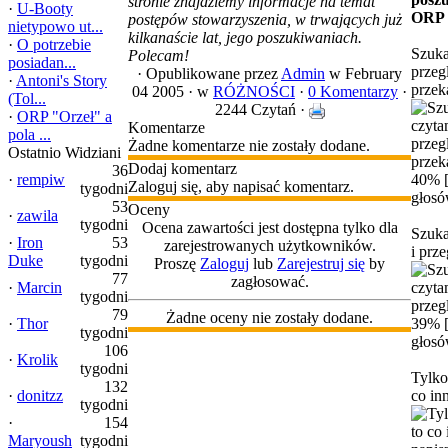
stronie znajdziemy informacje na temat
·
U-Booty
ORP
postępów stowarzyszenia, w trwających już
nietypowo ut...
kilkanaście lat, jego poszukiwaniach.
·
O potrzebie
Szuka
Polecam!
posiadan...
przeg
·
Opublikowane przez
Admin
w February
·
Antoni's Story
przek
04 2005 ·
w
RÓŻNOŚCI
·
0 Komentarzy
·
(Tol...
2244 Czytań ·
·
ORP "Orzeł" a
Komentarze
pola ...
Żadne komentarze nie zostały dodane.
Ostatnio Widziani
Dodaj komentarz
36
·
rempiw
40% 
Zaloguj się, aby napisać komentarz.
tygodni
głosó
53
Oceny
·
zawila
tygodni
Ocena zawartości jest dostępna tylko dla
Szuk
·
Iron
53
zarejestrowanych użytkowników.
i prz
Duke
tygodni
Proszę
Zaloguj
lub
Zarejestruj się
by
77
zagłosować.
·
Marcin
tygodni
79
Żadne oceny nie zostały dodane.
·
Thor
39% 
tygodni
głosó
106
·
Krolik
tygodni
Tylko
132
·
donitzz
co in
tygodni
·
154
Maryoush
tygodni