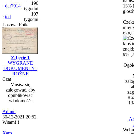
196
·
dar7914
13% 
tygodni
głosó
197
·
ted
tygodni
Czeka
Losowa Fotka
inny 
okręt
9% [7
Zdjęcie 1
WYGRANE
Ogół
DOKUMENTY -
ROŻNE
Czat
zalo
Musisz się
a
zalogować, aby
zag
opublikować
Roz
wiadomość.
13
Admin
30-12-2021 20:52
Ar
Witam!!!
Webm
Xaro