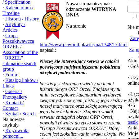
/ Specification
Nasza strona otrzymała
·
Kalendarium /
odznaczenie
WITRYNA
Timeline
DNIA
·
Historia / History
·
Artykuły /
Na stronie
Nie m
Articles
·
Grupa
Zare
Poszukiwawcza
http://www.pcworld.pl/witryna/1348/17.html
ORZEŁ /
Zapo
napisali:
Association of the
"ORZEL"
Aktua
Niezwykle interesujący serwis w całości
submarine search
·
Gośc
poświęcony najsłynniejszemu polskiemu
group
okrętowi podwodnemu.
·
Forum
·
Uży
·
Katalog linków /
online
Serwis jest skarbnicą wiedzy na temat
Links
historii okrętu ORP Orzeł. Znajdziemy tu
·
Galeria /
·
Łącz
m.in. szczegółowe kalendarium wydarzeń
Photogallery
użyt
związanych z okrętem, historię jego służby w
·
Kontakt /
976
naszej marynarce oraz sekcję zawierającą
Contact
·
Naj
jego dane techniczne. Skupieni wokół
·
Szukaj / Search
użytk
serwisu entuzjaści okrętu ORP Orzeł,
Najnowsze
testik
powołali również do życia stowarzyszenie
artykuły
Ankie
"Grupa Poszukiwawcza ORZEŁ", której
·
Krążowniki
Moje
celem jest zlokalizowanie wraku okrętu. Na
pomocni...
posz