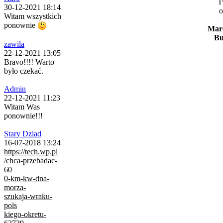
T
30-12-2021 18:14
o
Witam wszystkich
ponownie
Mar
Bu
zawila
22-12-2021 13:05
Bravo!!!! Warto
było czekać.
Admin
22-12-2021 11:23
Witam Was
ponownie!!!
Stary Dziad
16-07-2018 13:24
https://tech.wp.pl
/chca-przebadac-
60
0-km-kw-dna-
morza-
szukaja-wraku-
pols
kiego-okretu-