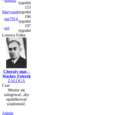
·
donitzz
tygodni
·
153
Maryoush
tygodni
196
·
dar7914
tygodni
197
·
ted
tygodni
Losowa Fotka
Chorąży mar. -
Wacław Foterek
ZAŁOGA
Czat
Musisz się
zalogować, aby
opublikować
wiadomość.
Admin