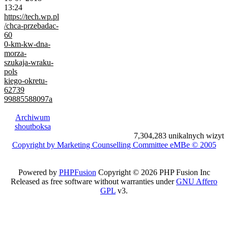
13:24
https://tech.wp.pl
/chca-przebadac-
60
0-km-kw-dna-
morza-
szukaja-wraku-
pols
kiego-okretu-
62739
99885588097a
Archiwum
shoutboksa
7,304,283 unikalnych wizyt
Copyright by Marketing Counselling Committee eMBe © 2005
Powered by
PHPFusion
Copyright © 2026 PHP Fusion Inc
Released as free software without warranties under
GNU Affero
GPL
v3.