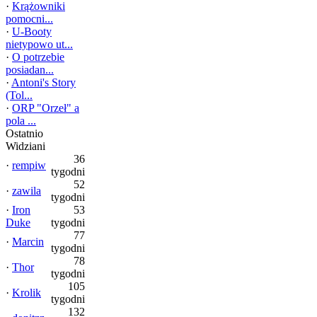
·
Krążowniki
pomocni...
·
U-Booty
nietypowo ut...
·
O potrzebie
posiadan...
·
Antoni's Story
(Tol...
·
ORP "Orzeł" a
pola ...
Ostatnio
Widziani
36
·
rempiw
tygodni
52
·
zawila
tygodni
·
Iron
53
Duke
tygodni
77
·
Marcin
tygodni
78
·
Thor
tygodni
105
·
Krolik
tygodni
132