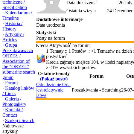
techniczne /
Data dołączenia
26 July
Specification
Ostatnia wizyta
24 December 
·
Kalendarium /
Timeline
Dodatkowe informacje
·
Historia /
Data urodzenia
History
Statystyki
·
Artykuły /
Posty na forum
Articles
·
Grupa
Krecia Aktywność na forum
Poszukiwawcza
1 Tematy :: 1 Postów :: <1 Tematów na dzień :
ORZEŁ /
posty/dzień
Association of
Krecia zajmuje miejsce 104. w ilości napisan
the "ORZEL"
z <1% wszystkich postów.
submarine search
Ostatnie tematy
Forum
Ost
group
(Pokaż posty)
·
Forum
Odnalezienie Orla
·
Katalog linków
jest relatywnie
Poszukiwania - Searching
26-07-
/ Links
latwe
·
Galeria /
Photogallery
·
Kontakt /
Contact
·
Szukaj / Search
Najnowsze
artykuły