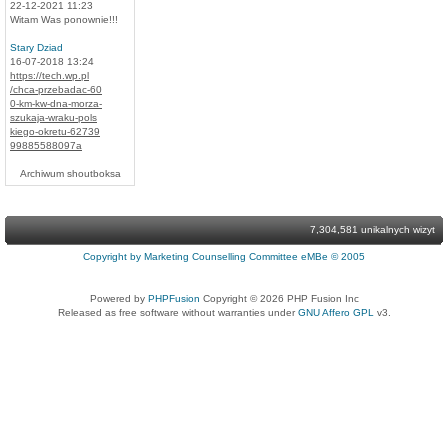
22-12-2021 11:23
Witam Was ponownie!!!
Stary Dziad
16-07-2018 13:24
https://tech.wp.pl
/chca-przebadac-60
0-km-kw-dna-morza-
szukaja-wraku-pols
kiego-okretu-62739
99885588097a
Archiwum shoutboksa
7,304,581 unikalnych wizyt
Copyright by Marketing Counselling Committee eMBe © 2005
Powered by
PHPFusion
Copyright © 2026 PHP Fusion Inc
Released as free software without warranties under
GNU Affero GPL
v3.