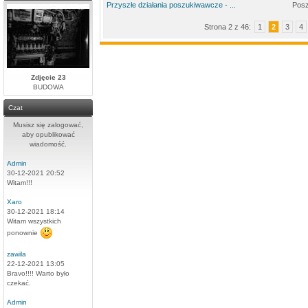
Przyszłe działania poszukiwawcze - ...
Posz
Strona 2 z 46:
1
2
3
4
Zdjęcie 23
BUDOWA
Czat
Musisz się zalogować,
aby opublikować
wiadomość.
Admin
30-12-2021 20:52
Witam!!!
Xaro
30-12-2021 18:14
Witam wszystkich
ponownie
zawila
22-12-2021 13:05
Bravo!!!! Warto było
czekać.
Admin