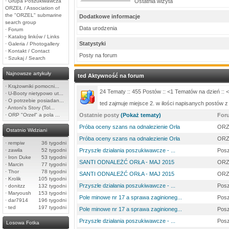
·
Grupa Poszukiwawcza
Ostatnia wizyta
ORZEŁ / Association of
the "ORZEL" submarine
Dodatkowe informacje
search group
Data urodzenia
·
Forum
·
Katalog linków / Links
Statystyki
·
Galeria / Photogallery
·
Kontakt / Contact
Posty na forum
·
Szukaj / Search
Najnowsze artykuły
ted Aktywność na forum
·
Krążowniki pomocni...
24 Tematy :: 455 Postów :: <1 Tematów na dzień :: 
·
U-Booty nietypowo ut...
·
O potrzebie posiadan...
ted zajmuje miejsce 2. w ilości napisanych postów 
·
Antoni's Story (Tol...
·
ORP "Orzeł" a pola ...
Ostatnie posty
(Pokaż tematy)
For
Próba oceny szans na odnalezienie Orła
ORZ
Ostatnio Widziani
Próba oceny szans na odnalezienie Orła
ORZ
·
rempiw
36 tygodni
·
zawila
52 tygodni
Przyszłe działania poszukiwawcze - ...
Posz
·
Iron Duke
53 tygodni
SANTI ODNALEŻĆ ORŁA - MAJ 2015
ORZ
·
Marcin
77 tygodni
·
Thor
78 tygodni
SANTI ODNALEŻĆ ORŁA - MAJ 2015
ORZ
·
Krolik
105 tygodni
Przyszłe działania poszukiwawcze - ...
Posz
·
donitzz
132 tygodni
·
Maryoush
153 tygodni
Pole minowe nr 17 a sprawa zaginioneg...
Posz
·
dar7914
196 tygodni
·
ted
197 tygodni
Pole minowe nr 17 a sprawa zaginioneg...
Posz
Przyszłe działania poszukiwawcze - ...
Posz
Losowa Fotka