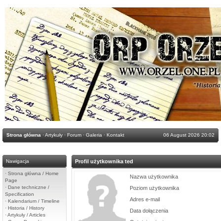
Strona główna
·
Artykuły
·
Forum
·
Galeria
·
Kontakt
06 August 2026 20:02
Nawigacja
Profil użytkownika ted
·
Strona główna / Home
Nazwa użytkownika
Page
·
Dane techniczne /
Poziom użytkownika
Specification
Adres e-mail
·
Kalendarium / Timeline
·
Historia / History
Data dołączenia
·
Artykuły / Articles