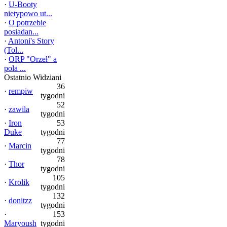
·
U-Booty
nietypowo ut...
·
O potrzebie
posiadan...
·
Antoni's Story
(Tol...
·
ORP "Orzeł" a
pola ...
Ostatnio Widziani
36
·
rempiw
tygodni
52
·
zawila
tygodni
·
Iron
53
Duke
tygodni
77
·
Marcin
tygodni
78
·
Thor
tygodni
105
·
Krolik
tygodni
132
·
donitzz
tygodni
·
153
Maryoush
tygodni