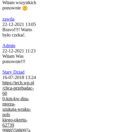
Witam wszystkich
ponownie
zawila
22-12-2021 13:05
Bravo!!!! Warto
było czekać.
Admin
22-12-2021 11:23
Witam Was
ponownie!!!
Stary Dziad
16-07-2018 13:24
https://tech.wp.pl
/chca-przebadac-
60
0-km-kw-dna-
morza-
szukaja-wraku-
pols
kiego-okretu-
62739
99885588097a