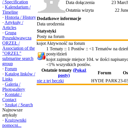
/ Specification
Data dołączenia
23 March
·
Kalendarium /
Ostatnia wizyta
22 Jun
Timeline
·
Historia / History
Dodatkowe informacje
·
Artykuły /
Data urodzenia
Articles
Statystyki
·
Grupa
Posty na forum
Poszukiwawcza
ORZEŁ /
kojot Aktywność na forum
Association of the
1 Tematy :: 1 Postów :: <1 Tematów na dzień
"ORZEL"
posty/dzień
submarine search
kojot zajmuje miejsce 104. w ilości napisany
group
<1% wszystkich postów.
·
Forum
Ostatnie tematy
(Pokaż
Forum
Os
·
Katalog linków /
posty)
Links
nie z tej beczki
HYDE PARK
23-0
·
Galeria /
Photogallery
·
Kontakt /
Contact
·
Szukaj / Search
Najnowsze
artykuły
·
Krążowniki
pomocni...