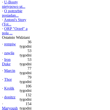
·
U-Booty
nietypowo ut...
·
O potrzebie
posiadan...
·
Antoni's Story
(Tol...
·
ORP "Orzeł" a
pola ...
Ostatnio Widziani
36
·
rempiw
tygodni
53
·
zawila
tygodni
·
Iron
53
Duke
tygodni
77
·
Marcin
tygodni
79
·
Thor
tygodni
106
·
Krolik
tygodni
132
·
donitzz
tygodni
·
154
Maryoush
tygodni