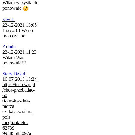
Witam wszystkich
ponownie
zawila
22-12-2021 13:05
Bravo!!!! Warto
było czekać.
Admin
22-12-2021 11:23
Witam Was
ponownie!!!
Stary Dziad
16-07-2018 13:24
https://tech.wp.pl
/chca-przebadac-
60
0-km-kw-dna-
morza-
szukaja-wraku-
pols
kiego-okretu-
62739
99885588097a