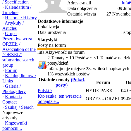
/ Specification
Adres e-mail
lufa
·
Kalendarium /
Data dołączenia
09 Jun
Timeline
Ostatnia wizyta
27 November
·
Historia / History
Dodatkowe informacje
·
Artykuły /
Lokalizacja
Articles
Data urodzenia
listo
·
Grupa
Poszukiwawcza
Statystyki
ORZEŁ /
Posty na forum
Association of the
lufa Aktywność na forum
"ORZEL"
2 Tematy :: 19 Postów :: <1 Tematów na dzie
submarine search
posty/dzień
group
lufa zajmuje miejsce 28. w ilości napisanych
·
Forum
1% wszystkich postów.
·
Katalog linków /
Ostatnie tematy
(Pokaż
Links
Forum
Os
posty)
·
Galeria /
Polski ?
HYDE PARK
04-0
Photogallery
Kto szuka, ten wreszcie
·
Kontakt /
ORZEŁ - ORZEL
09-0
odnajdzie...
Contact
·
Szukaj / Search
Najnowsze
artykuły
·
Krążowniki
pomocni...