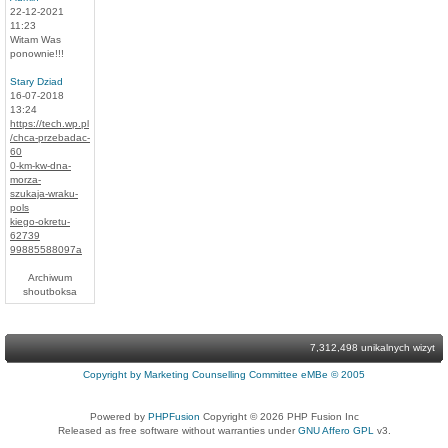
22-12-2021
11:23
Witam Was
ponownie!!!
Stary Dziad
16-07-2018
13:24
https://tech.wp.pl
/chca-przebadac-
60
0-km-kw-dna-
morza-
szukaja-wraku-
pols
kiego-okretu-
62739
99885588097a
Archiwum
shoutboksa
7,312,498 unikalnych wizyt
Copyright by Marketing Counselling Committee eMBe © 2005
Powered by
PHPFusion
Copyright © 2026 PHP Fusion Inc
Released as free software without warranties under
GNU Affero GPL
v3.