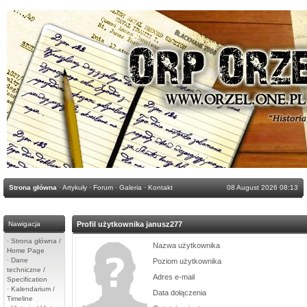
Strona główna
·
Artykuły
·
Forum
·
Galeria
·
Kontakt
08 August 2026 08:13
Nawigacja
Profil użytkownika janusz277
·
Strona główna /
Nazwa użytkownika
Home Page
·
Dane
Poziom użytkownika
techniczne /
Adres e-mail
Specification
·
Kalendarium /
Data dołączenia
Timeline