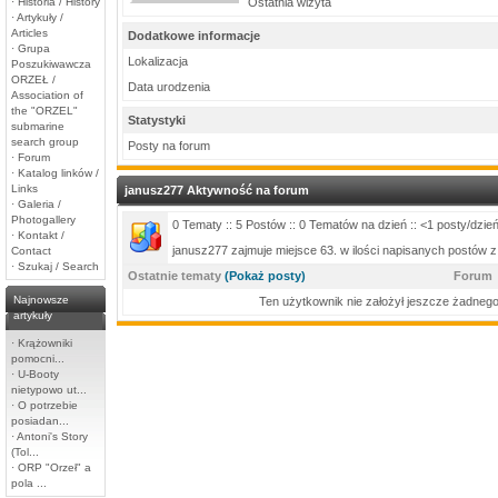
·
Historia / History
Ostatnia wizyta
·
Artykuły /
Articles
Dodatkowe informacje
·
Grupa
Lokalizacja
Poszukiwawcza
ORZEŁ /
Data urodzenia
Association of
the "ORZEL"
Statystyki
submarine
search group
Posty na forum
·
Forum
·
Katalog linków /
Links
janusz277 Aktywność na forum
·
Galeria /
Photogallery
0 Tematy :: 5 Postów :: 0 Tematów na dzień :: <1 posty/dzie
·
Kontakt /
janusz277 zajmuje miejsce 63. w ilości napisanych postów 
Contact
·
Szukaj / Search
Ostatnie tematy
(Pokaż posty)
Forum
Najnowsze
Ten użytkownik nie założył jeszcze żadnego
artykuły
·
Krążowniki
pomocni...
·
U-Booty
nietypowo ut...
·
O potrzebie
posiadan...
·
Antoni's Story
(Tol...
·
ORP "Orzeł" a
pola ...