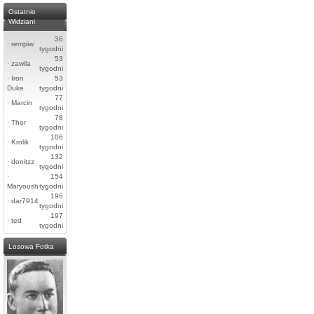
Ostatnio
Widziani
36
·
rempiw
tygodni
53
·
zawila
tygodni
·
Iron
53
Duke
tygodni
77
·
Marcin
tygodni
78
·
Thor
tygodni
106
·
Krolik
tygodni
132
·
donitzz
tygodni
·
154
Maryoush
tygodni
196
·
dar7914
tygodni
197
·
ted
tygodni
Losowa Fotka