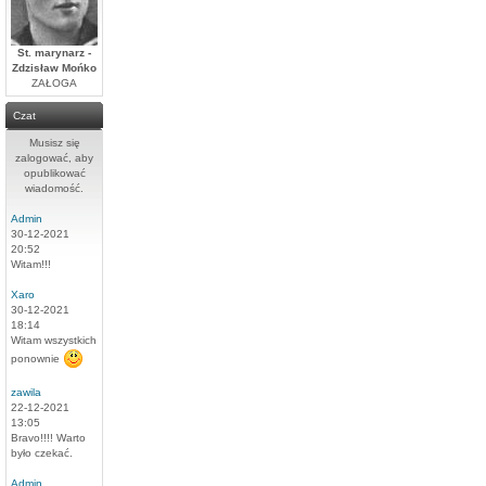
St. marynarz -
Zdzisław Mońko
ZAŁOGA
Czat
Musisz się
zalogować, aby
opublikować
wiadomość.
Admin
30-12-2021
20:52
Witam!!!
Xaro
30-12-2021
18:14
Witam wszystkich
ponownie
zawila
22-12-2021
13:05
Bravo!!!! Warto
było czekać.
Admin