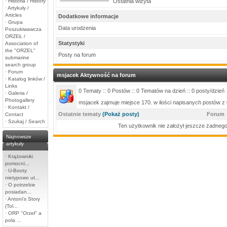
·
Historia / History
Ostatnia wizyta
·
Artykuły /
Articles
Dodatkowe informacje
·
Grupa
Data urodzenia
Poszukiwawcza
ORZEŁ /
Statystyki
Association of
the "ORZEL"
Posty na forum
submarine
search group
·
Forum
msjacek Aktywność na forum
·
Katalog linków /
Links
0 Tematy :: 0 Postów :: 0 Tematów na dzień :: 0 posty/dzień
·
Galeria /
Photogallery
msjacek zajmuje miejsce 170. w ilości napisanych postów z
·
Kontakt /
Ostatnie tematy
(Pokaż posty)
Forum
Contact
·
Szukaj / Search
Ten użytkownik nie założył jeszcze żadnego
Najnowsze
artykuły
·
Krążowniki
pomocni...
·
U-Booty
nietypowo ut...
·
O potrzebie
posiadan...
·
Antoni's Story
(Tol...
·
ORP "Orzeł" a
pola ...