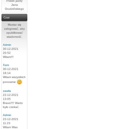
Prawo jazdy
Jana
Grudzińskiego
Czat
Musisz się
zalogować, aby
opublikować
wiadomość.
Admin
30-12-2021
20:52
Witam!!!
Xaro
30-12-2021
18:14
Witam wszystkich
ponownie
zawila
22-12-2021
13:05
Bravo!!!! Warto
było czekać.
Admin
22-12-2021
11:23
Witam Was