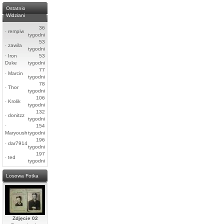
Ostatnio
Widziani
36
·
rempiw
tygodni
53
·
zawila
tygodni
·
Iron
53
Duke
tygodni
77
·
Marcin
tygodni
78
·
Thor
tygodni
106
·
Krolik
tygodni
132
·
donitzz
tygodni
·
154
Maryoush
tygodni
196
·
dar7914
tygodni
197
·
ted
tygodni
Losowa Fotka
Zdjęcie 02