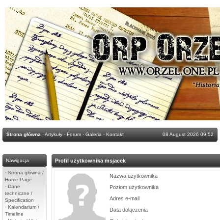
Strona główna
·
Artykuły
·
Forum
·
Galeria
·
Kontakt
08 August 2026 09:52
Nawigacja
Profil użytkownika msjacek
·
Strona główna /
Nazwa użytkownika
Home Page
·
Dane
Poziom użytkownika
techniczne /
Adres e-mail
Specification
·
Kalendarium /
Data dołączenia
Timeline