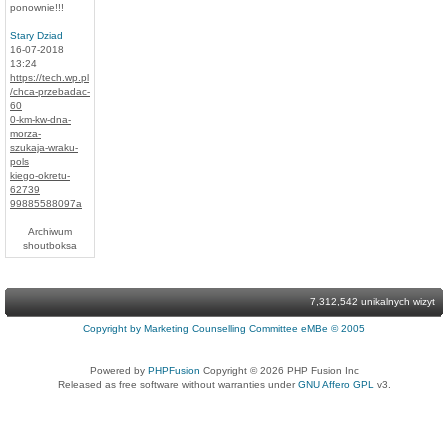
ponownie!!!
Stary Dziad
16-07-2018
13:24
https://tech.wp.pl
/chca-przebadac-
60
0-km-kw-dna-
morza-
szukaja-wraku-
pols
kiego-okretu-
62739
99885588097a
Archiwum
shoutboksa
7,312,542 unikalnych wizyt
Copyright by Marketing Counselling Committee eMBe © 2005
Powered by
PHPFusion
Copyright © 2026 PHP Fusion Inc
Released as free software without warranties under
GNU Affero GPL
v3.