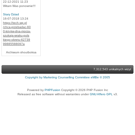
22-12-2021 11:23
Witam Was ponownie!!!
Stary Dziad
16-07-2018 13:24
https://tech.wp.pl
/chca-przebadac-60
0-km-kw-dna-morza-
szukaja-wraku-pols
kiego-okretu-62739
99885588097a
Archiwum shoutboksa
7,312,543 unikalnych wizyt
Copyright by Marketing Counselling Committee eMBe © 2005
Powered by
PHPFusion
Copyright © 2026 PHP Fusion Inc
Released as free software without warranties under
GNU Affero GPL
v3.