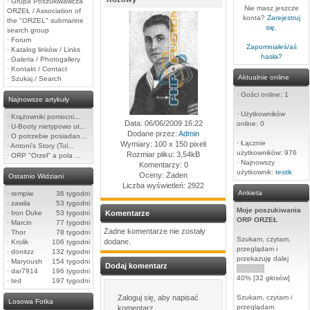
·
Grupa Poszukiwawcza
Nie masz jeszcze
ORZEŁ / Association of
konta?
Zarejestruj
the "ORZEL" submarine
się
.
search group
·
Forum
Zapomniałeś/aś
·
Katalog linków / Links
hasła?
·
Galeria / Photogallery
·
Kontakt / Contact
Aktualnie online
·
Szukaj / Search
·
Gości online: 1
Najnowsze artykuły
·
Użytkowników
·
Krążowniki pomocni...
Data: 06/06/2009 16:22
online: 0
·
U-Booty nietypowo ut...
Dodane przez:
Admin
·
O potrzebie posiadan...
·
Łącznie
Wymiary: 100 x 150 pixeli
·
Antoni's Story (Tol...
użytkowników: 976
Rozmiar pliku: 3,54kB
·
ORP "Orzeł" a pola ...
·
Najnowszy
Komentarzy: 0
użytkownik:
testik
Oceny: Żaden
Ostatnio Widziani
Liczba wyświetleń: 2922
Ankieta
·
rempiw
36 tygodni
·
zawila
53 tygodni
Moje poszukiwania
·
Iron Duke
53 tygodni
Komentarze
ORP ORZEŁ
·
Marcin
77 tygodni
Żadne komentarze nie zostały
·
Thor
78 tygodni
Szukam, czytam,
dodane.
·
Krolik
106 tygodni
przeglądam i
·
donitzz
132 tygodni
przekazuję dalej
·
Maryoush
154 tygodni
Dodaj komentarz
·
dar7914
196 tygodni
40% [32 głosów]
·
ted
197 tygodni
Zaloguj się, aby napisać
Szukam, czytam i
Losowa Fotka
przeglądam
komentarz.