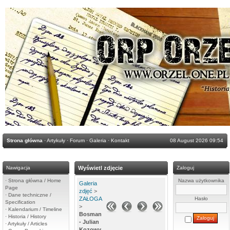
Strona główna
·
Artykuły
·
Forum
·
Galeria
·
Kontakt
08 August 2026 09:54
Nawigacja
Wyświetl zdjęcie
Zaloguj
·
Strona główna / Home
Nazwa użytkownika
Galeria
Page
zdjęć
>
·
Dane techniczne /
ZAŁOGA
Hasło
Specification
>
·
Kalendarium / Timeline
Bosman
·
Historia / History
- Julian
·
Artykuły / Articles
Kozowy