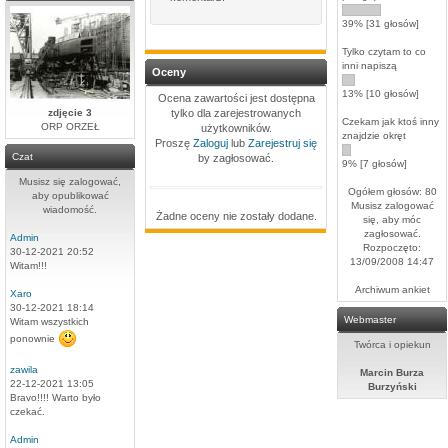
39% [31 głosów]
Tylko czytam to co
inni napiszą
Oceny
13% [10 głosów]
Ocena zawartości jest dostępna
zdjęcie 3
tylko dla zarejestrowanych
Czekam jak ktoś inny
ORP ORZEŁ
użytkowników.
znajdzie okręt
Proszę
Zaloguj
lub
Zarejestruj się
Czat
by zagłosować.
9% [7 głosów]
Musisz się zalogować,
Ogółem głosów: 80
aby opublikować
Musisz zalogować
wiadomość.
Żadne oceny nie zostały dodane.
się, aby móc
zagłosować.
Admin
Rozpoczęto:
30-12-2021 20:52
13/09/2008 14:47
Witam!!!
Archiwum ankiet
Xaro
30-12-2021 18:14
Webmaster
Witam wszystkich
ponownie
Twórca i opiekun
zawila
Marcin Burza
22-12-2021 13:05
Burzyński
Bravo!!!! Warto było
czekać.
Admin