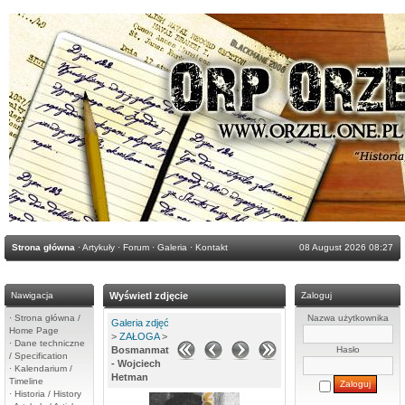
Strona główna
·
Artykuły
·
Forum
·
Galeria
·
Kontakt
08 August 2026 08:27
Nawigacja
Wyświetl zdjęcie
Zaloguj
·
Strona główna /
Nazwa użytkownika
Galeria zdjęć
Home Page
>
ZAŁOGA
>
·
Dane techniczne
Bosmanmat
Hasło
/ Specification
- Wojciech
·
Kalendarium /
Hetman
Timeline
·
Historia / History