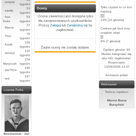
·
rempiw
tygodni
Tylko czytam to co inni
Oceny
53
·
zawila
napiszą
tygodni
Ocena zawartości jest dostępna tylko
·
Iron
53
13% [10 głosów]
dla zarejestrowanych użytkowników.
Duke
tygodni
Proszę
Zaloguj
lub
Zarejestruj się
by
77
·
Marcin
Czekam jak ktoś inny
tygodni
zagłosować.
znajdzie okręt
78
·
Thor
tygodni
9% [7 głosów]
106
·
Krolik
tygodni
Żadne oceny nie zostały dodane.
Ogółem głosów: 80
132
·
donitzz
Musisz zalogować się,
tygodni
aby móc zagłosować.
·
154
Rozpoczęto:
Maryoush
tygodni
13/09/2008 14:47
196
·
dar7914
tygodni
Archiwum ankiet
197
·
ted
tygodni
Webmaster
Losowa Fotka
Twórca i opiekun
Marcin Burza
Burzyński
Bosmanmat - Jan