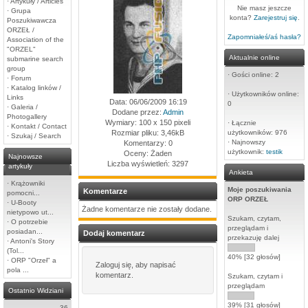
·
Artykuły / Articles
Nie masz jeszcze
·
Grupa
konta?
Zarejestruj się
.
Poszukiwawcza
ORZEŁ /
Zapomniałeś/aś hasła?
Association of the
"ORZEL"
Aktualnie online
submarine search
group
·
Gości online: 2
·
Forum
·
Katalog linków /
·
Użytkowników online:
Links
Data: 06/06/2009 16:19
0
·
Galeria /
Dodane przez:
Admin
Photogallery
Wymiary: 100 x 150 pixeli
·
Łącznie
·
Kontakt / Contact
Rozmiar pliku: 3,46kB
użytkowników: 976
·
Szukaj / Search
·
Najnowszy
Komentarzy: 0
użytkownik:
testik
Oceny: Żaden
Najnowsze
Liczba wyświetleń: 3297
artykuły
Ankieta
·
Krążowniki
Moje poszukiwania
Komentarze
pomocni...
ORP ORZEŁ
·
U-Booty
Żadne komentarze nie zostały dodane.
nietypowo ut...
Szukam, czytam,
·
O potrzebie
przeglądam i
posiadan...
Dodaj komentarz
przekazuję dalej
·
Antoni's Story
(Tol...
40% [32 głosów]
·
ORP "Orzeł" a
Zaloguj się, aby napisać
pola ...
komentarz.
Szukam, czytam i
przeglądam
Ostatnio Widziani
39% [31 głosów]
36