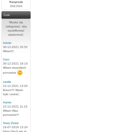
Kasprzak
ZAŁOGA
Czat
Musisz się
zalogować, aby
opublikować
wiadomość.
Admin
30-12-2021 20:52
Witam!!!
Xaro
30-12-2021 18:14
Witam wszystkich
ponownie
zawila
22-12-2021 13:05
Bravo!!!! Warto
było czekać.
Admin
22-12-2021 11:23
Witam Was
ponownie!!!
Stary Dziad
16-07-2018 13:24
https://tech.wp.pl