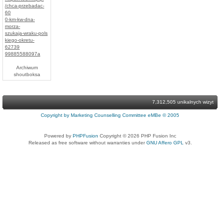
/chca-przebadac-
60
0-km-kw-dna-
morza-
szukaja-wraku-pols
kiego-okretu-
62739
99885588097a
Archiwum
shoutboksa
7,312,505 unikalnych wizyt
Copyright by Marketing Counselling Committee eMBe © 2005
Powered by
PHPFusion
Copyright © 2026 PHP Fusion Inc
Released as free software without warranties under
GNU Affero GPL
v3.