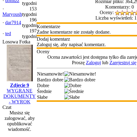
·
donitzz
Rozmiar pliku: 364,
tygodni
Komentarzy: 0
·
153
Oceny:
Maryoush
tygodni
Liczba wyświetleń: 
196
·
dar7914
tygodni
Komentarze
197
Żadne komentarze nie zostały dodane.
·
ted
tygodni
Dodaj komentarz
Losowa Fotka
Zaloguj się, aby napisać komentarz.
Oceny
Ocena zawartości jest dostępna tylko dla zar
Proszę
Zaloguj
lub
Zarejestruj się
Niesamowite!
Bardzo dobre
Zdjęcie 9
Dobre
WYGRANE
Średnie
DOKUMENTY
Słabe
- WYROK
Czat
Musisz się
zalogować, aby
opublikować
wiadomość.