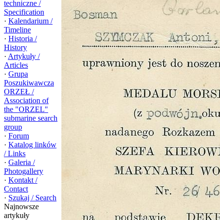
techniczne /
Specification
·
Kalendarium /
Timeline
·
Historia /
History
·
Artykuły /
Articles
·
Grupa
Poszukiwawcza
ORZEŁ /
Association of
the "ORZEL"
submarine search
group
·
Forum
·
Katalog linków
/ Links
·
Galeria /
Photogallery
·
Kontakt /
Contact
·
Szukaj / Search
Najnowsze
artykuły