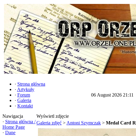
·
Strona główna
·
Artykuły
·
Forum
06 August 2026 21:11
·
Galeria
·
Kontakt
Nawigacja
Wyświetl zdjęcie
·
Strona główna /
Galeria zdjęć
>
Antoni Szymczak
>
Medal Card R
Home Page
·
Dane