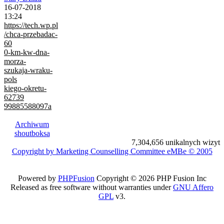
16-07-2018
13:24
https://tech.wp.pl
/chca-przebadac-
60
0-km-kw-dna-
morza-
szukaja-wraku-
pols
kiego-okretu-
62739
99885588097a
Archiwum
shoutboksa
7,304,656 unikalnych wizyt
Copyright by Marketing Counselling Committee eMBe © 2005
Powered by
PHPFusion
Copyright © 2026 PHP Fusion Inc
Released as free software without warranties under
GNU Affero
GPL
v3.