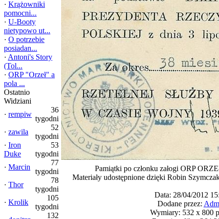
·
Krążowniki
pomocni...
·
U-Booty
nietypowo ut...
·
O potrzebie
posiadan...
·
Antoni's Story
(Tol...
·
ORP "Orzeł" a
pola ...
Ostatnio
Widziani
36
·
rempiw
tygodni
52
·
zawila
tygodni
·
Iron
53
Duke
tygodni
77
·
Marcin
Pamiątki po członku załogi ORP ORZ
tygodni
Materiały udostępnione dzięki Robin Szymcza
78
·
Thor
tygodni
Data: 28/04/2012 15
105
·
Krolik
Dodane przez:
Adm
tygodni
Wymiary: 532 x 800 p
132