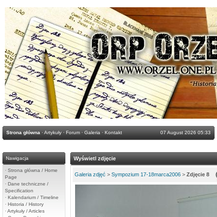
Strona główna
·
Artykuły
·
Forum
·
Galeria
·
Kontakt
07 August 2026 05:33
Nawigacja
Wyświetl zdjęcie
·
Strona główna / Home
Galeria zdjęć
>
Sympozium 17-18marca2006
>
Zdjęcie 8
Page
·
Dane techniczne /
Specification
·
Kalendarium / Timeline
·
Historia / History
·
Artykuły / Articles