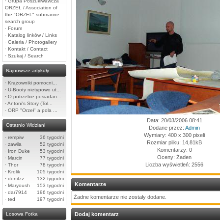
·
Grupa Poszukiwawcza
ORZEŁ / Association of
the "ORZEL" submarine
search group
·
Forum
·
Katalog linków / Links
·
Galeria / Photogallery
·
Kontakt / Contact
·
Szukaj / Search
Najnowsze artykuły
·
Krążowniki pomocni...
·
U-Booty nietypowo ut...
·
O potrzebie posiadan...
·
Antoni's Story (Tol...
·
ORP "Orzeł" a pola ...
Data: 20/03/2006 08:41
Ostatnio Widziani
Dodane przez:
Admin
Wymiary: 400 x 300 pixeli
·
rempiw
36 tygodni
Rozmiar pliku: 14,81kB
·
zawila
52 tygodni
Komentarzy: 0
·
Iron Duke
53 tygodni
Oceny: Żaden
·
Marcin
77 tygodni
Liczba wyświetleń: 2556
·
Thor
78 tygodni
·
Krolik
105 tygodni
·
donitzz
132 tygodni
Komentarze
·
Maryoush
153 tygodni
·
dar7914
196 tygodni
Żadne komentarze nie zostały dodane.
·
ted
197 tygodni
Losowa Fotka
Dodaj komentarz