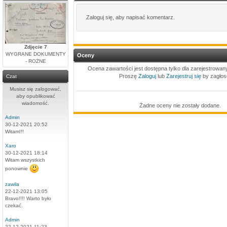
Zaloguj się, aby napisać komentarz.
Zdjęcie 7
WYGRANE DOKUMENTY
Oceny
- ROŻNE
Ocena zawartości jest dostępna tylko dla zarejestrowa
Proszę
Zaloguj
lub
Zarejestruj się
by zagłos
Czat
Musisz się zalogować,
aby opublikować
wiadomość.
Żadne oceny nie zostały dodane.
Admin
30-12-2021 20:52
Witam!!!
Xaro
30-12-2021 18:14
Witam wszystkich
ponownie
zawila
22-12-2021 13:05
Bravo!!!! Warto było
czekać.
Admin
22-12-2021 11:23