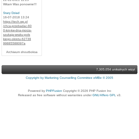
Witam Was ponownie!!!
Stary Dziad
16-07-2018 13:24
https://tech.wp.pl
/chca-przebadac-60
0-km-kw-dna-morza-
szukaja-wraku-pols
kiego-okretu-62739
99885588097a
Archiwum shoutboksa
7,305,054 unikalnych wizyt
Copyright by Marketing Counselling Committee eMBe © 2005
Powered by
PHPFusion
Copyright © 2026 PHP Fusion Inc
Released as free software without warranties under
GNU Affero GPL
v3.