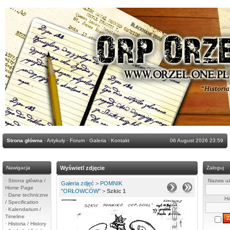
Strona główna
·
Artykuły
·
Forum
·
Galeria
·
Kontakt
06 August 2026 23:59
Nawigacja
Wyświetl zdjęcie
Zaloguj
·
Strona główna /
Nazwa uż
Galeria zdjęć
>
POMNIK
Home Page
"ORŁOWCÓW"
>
Szkic 1
·
Dane techniczne
Ha
/ Specification
·
Kalendarium /
Timeline
·
Historia / History