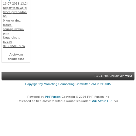
16-07-2018 13:24
https://tech.wp.pl
/chca-przebadac-
60
0-km-kw-dna-
morza-
szukaja-wraku-
pols
kiego-okretu-
62739
99885588097a
Archiwum
shoutboksa
7,304,784 unikalnych wizyt
Copyright by Marketing Counselling Committee eMBe © 2005
Powered by
PHPFusion
Copyright © 2026 PHP Fusion Inc
Released as free software without warranties under
GNU Affero GPL
v3.