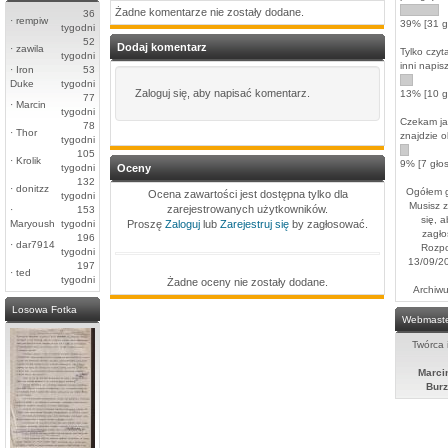
Żadne komentarze nie zostały dodane.
36
·
rempiw
39% [31 g
tygodni
52
Dodaj komentarz
·
zawila
Tylko czyt
tygodni
inni napis
·
Iron
53
Duke
tygodni
Zaloguj się, aby napisać komentarz.
13% [10 g
77
·
Marcin
tygodni
Czekam ja
78
·
Thor
znajdzie o
tygodni
105
·
Krolik
9% [7 gło
tygodni
Oceny
132
·
donitzz
Ogółem g
Ocena zawartości jest dostępna tylko dla
tygodni
Musisz 
zarejestrowanych użytkowników.
·
153
się, 
Maryoush
tygodni
Proszę
Zaloguj
lub
Zarejestruj się
by zagłosować.
zagło
196
·
dar7914
Rozpo
tygodni
13/09/2
197
·
ted
tygodni
Żadne oceny nie zostały dodane.
Archiwu
Losowa Fotka
Webmast
Twórca 
Marci
Burz