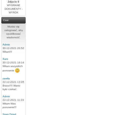
Zdjęcie 6
WYGRANE
DOKUMENTY -
WYROK
Czat
Musisz się
zalogować, aby
opublikować
wiadomość.
Admin
30-12-2021 20:52
Witam!!!
Xaro
30-12-2021 18:14
Witam wszystkich
ponownie
zawila
22-12-2021 13:05
Bravo!!!! Warto
było czekać.
Admin
22-12-2021 11:23
Witam Was
ponownie!!!
Stary Dziad