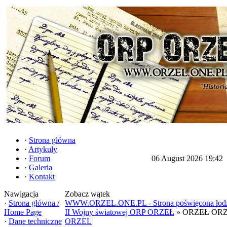
·
Strona główna
·
Artykuły
·
Forum
06 August 2026 19:42
·
Galeria
·
Kontakt
Nawigacja
Zobacz wątek
·
Strona główna /
WWW.ORZEL.ONE.PL - Strona poświęcona łodzi
Home Page
II Wojny światowej ORP ORZEŁ
» ORZEŁ ORZ
·
Dane techniczne
ORZEL