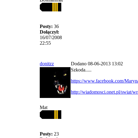
Posty:
36
Dołączył:
16/07/2008
22:55
donitzz
Dodano 08-06-2013 13:02
Szkoda.....
https://www.facebook.com/Maryn
http://wiadomosci.onet.pl/swiat/w
Mat
Posty:
23