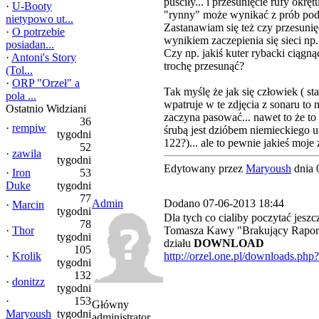
puściły... i przesunięcie rufy okrę
·
U-Booty
"rynny" może wynikać z prób podn
nietypowo ut...
Zastanawiam się też czy przesunięc
·
O potrzebie
wynikiem zaczepienia się sieci np
posiadan...
Czy np. jakiś kuter rybacki ciągnąć
·
Antoni's Story
trochę przesunąć?
(Tol...
·
ORP "Orzeł" a
Tak myślę że jak się człowiek ( s
pola ...
wpatruje w te zdjęcia z sonaru to 
Ostatnio Widziani
zaczyna pasować... nawet to że to
36
·
rempiw
śrubą jest dzióbem niemieckiego 
tygodni
122?)... ale to pewnie jakieś moje 
52
·
zawila
tygodni
Edytowany przez
Maryoush
dnia 
·
Iron
53
Duke
tygodni
77
Admin
Dodano 07-06-2013 18:44
·
Marcin
tygodni
Dla tych co cialiby poczytać jeszc
78
·
Thor
Tomasza Kawy "Brakujący Rapor
tygodni
działu
DOWNLOAD
105
·
Krolik
http://orzel.one.pl/downloads.php?
tygodni
132
·
donitzz
tygodni
·
153
Główny
Maryoush
tygodni
administrator