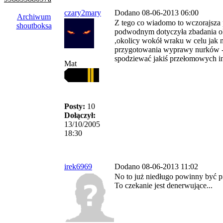
czary2mary
Dodano 08-06-2013 06:00
Archiwum
Z tego co wiadomo to wczorajsza 
shoutboksa
podwodnym dotyczyła zbadania ok
,okolicy wokół wraku w celu jak 
przygotowania wyprawy nurków -w
spodziewać jakiś przełomowych in
Mat
Posty:
10
Dołączył:
13/10/2005
18:30
irek6969
Dodano 08-06-2013 11:02
No to już niedługo powinny być pi
To czekanie jest denerwujące...