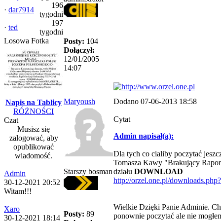
196
·
dar7914
tygodni
197
·
ted
tygodni
Losowa Fotka
Posty:
104
Dołączył:
12/01/2005
14:07
Maryoush
Dodano 07-06-2013 18:58
Napis na Tablicy
RÓŻNOŚCI
Cytat
Czat
Musisz się
Admin napisał(a):
zalogować, aby
opublikować
Dla tych co cialiby poczytać jeszc
wiadomość.
Tomasza Kawy "Brakujący Rapor
Starszy bosman
działu
DOWNLOAD
Admin
http://orzel.one.pl/downloads.php?
30-12-2021 20:52
Witam!!!
Wielkie Dzięki Panie Adminie. Ch
Xaro
Posty:
89
ponownie poczytać ale nie mogłem
30-12-2021 18:14