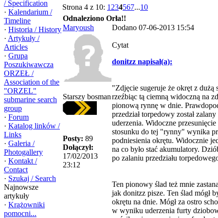
/ Specification
Strona 4 z 10:
1
2
3
4
5
6
7
...
10
·
Kalendarium /
Odnaleziono Orła!!
Timeline
Maryoush
Dodano 07-06-2013 15:54
·
Historia / History
·
Artykuły /
Cytat
Articles
·
Grupa
donitzz napisał(a):
Poszukiwawcza
ORZEŁ /
Association of the
"Zdjęcie sugeruje że okręt z dużą 
"ORZEL"
Starszy bosman
rzeźbiąc tą ciemną widoczną na z
submarine search
pionową rynnę w dnie. Prawdopod
group
przedział torpedowy został zalan
·
Forum
uderzenia. Widoczne przesunięcie
·
Katalog linków /
stosunku do tej "rynny" wynika 
Links
Posty:
89
podniesienia okrętu. Widocznie je
·
Galeria /
Dołączył:
na co było stać akumulatory. Dziób
Photogallery
17/02/2013
po zalaniu przedziału torpedowego
·
Kontakt /
23:12
Contact
·
Szukaj / Search
Ten pionowy ślad też mnie zastana
Najnowsze
jak donitzz pisze. Ten ślad mógł b
artykuły
okrętu na dnie. Mógł za ostro scho
·
Krążowniki
w wyniku uderzenia furty dziobo
pomocni...