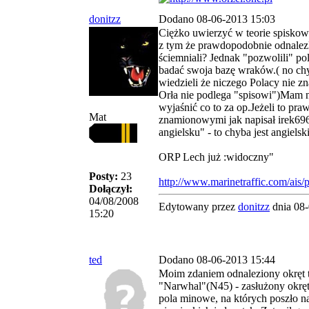
donitzz
Dodano 08-06-2013 15:03
Ciężko uwierzyć w teorie spiskową
z tym że prawdopodobnie odnalezli
ściemniali? Jednak "pozwolili" p
badać swoja bazę wraków.( no ch
wiedzieli że niczego Polacy nie 
Orła nie podlega "spisowi")Mam n
wyjaśnić co to za op.Jeżeli to pra
Mat
znamionowymi jak napisał irek696
angielsku" - to chyba jest angielski
ORP Lech już :widoczny"
Posty:
23
http://www.marinetraffic.com/ais/p
Dołączył:
04/08/2008
Edytowany przez
donitzz
dnia 08-
15:20
ted
Dodano 08-06-2013 15:44
Moim zdaniem odnaleziony okręt 
"Narwhal"(N45) - zasłużony okręt,
pola minowe, na których poszło n