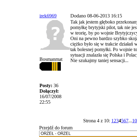
irek6969
Dodano 08-06-2013 16:15
Tak jak jestem głęboko przekonany
pomyłkę brytyjski pilot, tak nie j
w teorię, by po wojnie Brytyjczycy
Oni na pewno bardzo szybko skojar
ciężko było się w trakcie działań
tak bolesnej pomyłki. Po wojnie t
sytuacji znalazła się Polska i Polac
Bosmanmat
Nie szukajmy taniej sensacji...
Posty:
36
Dołączył:
16/07/2008
22:55
Strona 4 z 10:
1
2
3
4
5
6
7
...
10
Przejdź do forum