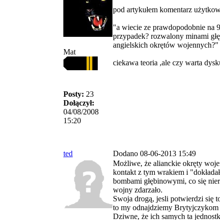
pod artykułem komentarz użytko
"a wiecie ze prawdopodobnie na 9
przypadek? rozwalony minami gł
angielskich okrętów wojennych?"
Mat
ciekawa teoria ,ale czy warta dysk
Posty:
23
Dołączył:
04/08/2008
15:20
ted
Dodano 08-06-2013 15:49
Możliwe, że alianckie okręty wo
kontakt z tym wrakiem i "dokłada
bombami głębinowymi, co się nier
wojny zdarzało.
Swoja drogą, jesli potwierdzi się 
to my odnajdziemy Brytyjczykom i
Dziwne, że ich samych ta jednost