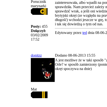
Porucznik
zainteresowała, albo wpadli na p
marynarki
sprawdziła. Nam przecież zależy n
sprawdzić wrak, a jeśli oni wiedzie
brytyjski okręt (ze względu na pr
długość) wchodzi jeszcze w grę, t
i tak się dowiedzą o tym od nas.
Posty:
455
Dołączył:
Edytowany przez
ted
dnia 08-06-
03/02/2009
17:52
donitzz
Dodano 08-06-2013 15:55
A jest możliwe że w taki sposób "
Orle? w sposób zamierzony (ponie
okręt spoczywa na dnie)
Mat