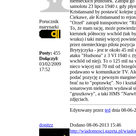
niemieckich jednostek. Zatopił go
samolotu 23 lipca 1940 r. gdy płyn
Kristiansand by postawić kolejne
Ciekawe, ale Kristiansand to rejon
Porucznik
"Orzeł" zatopił transportowiec "Ri
marynarki
To, że mam rację, może potwierdza
kierunek północny wschód (tak b
wraku) i taki mniej więcej powin
przez niemieckiego pilota pozycja 
Brytyjczyka - jest te około 45 mil
Posty:
455
ataku "Hudsona" z 3 VI 1940 r. (t
Dołączył:
wschód od niej). To o 125 mil na
03/02/2009
nieco więcej niż 70 mil od brzegów
17:52
podawano w komunikacie TV. Ale
podać pozycję z pewnym margines
brać na to "poprawkę". No i kształ
sonarowym niektórym wydawał się 
"gruszkowy", a taki HMS "Narwh
zdjęciach.
Edytowany przez
ted
dnia 08-06-
donitzz
Dodano 08-06-2013 15:46
http://wiadomosci.gazeta.pl/wiado