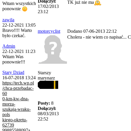
Dołączył:
TK już nie ma
Witam wszystkich
17/02/2013
ponownie
23:12
zawila
22-12-2021 13:05
Bravo!!!! Warto
motorcyclist
Dodano 07-06-2013 22:12
było czekać.
Cholera - nie wiem co napisać...
Admin
22-12-2021 11:23
Witam Was
ponownie!!!
Stary Dziad
Starszy
16-07-2018 13:24
marynarz
https://tech.wp.pl
/chca-przebadac-
60
0-km-kw-dna-
Posty:
8
morza-
Dołączył:
szukaja-wraku-
08/03/2013
pols
22:52
kiego-okretu-
62739
99885588097a