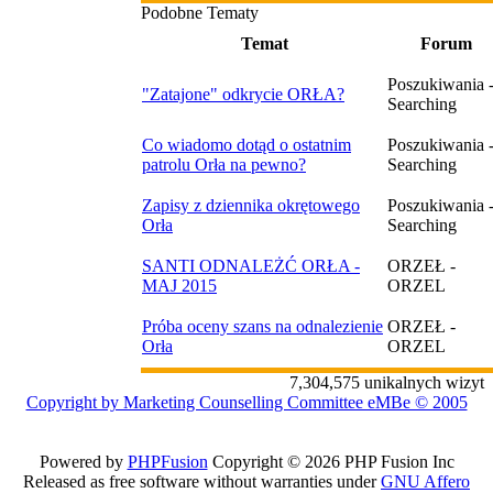
Podobne Tematy
Temat
Forum
Poszukiwania 
"Zatajone" odkrycie ORŁA?
Searching
Co wiadomo dotąd o ostatnim
Poszukiwania 
patrolu Orła na pewno?
Searching
Zapisy z dziennika okrętowego
Poszukiwania 
Orła
Searching
SANTI ODNALEŻĆ ORŁA -
ORZEŁ -
MAJ 2015
ORZEL
Próba oceny szans na odnalezienie
ORZEŁ -
Orła
ORZEL
7,304,575 unikalnych wizyt
Copyright by Marketing Counselling Committee eMBe © 2005
Powered by
PHPFusion
Copyright © 2026 PHP Fusion Inc
Released as free software without warranties under
GNU Affero