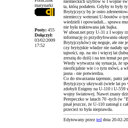
Porucznik
niemieckich szyfrów w I wojnie świ
marynarki
ta, którą podałem. Gdyby to były ty
Brytyjczycy by je ostro zdementowa
niemieccy weterani U-bootów o ty
wiedzieli i opowiadali... sprawa mu
nie była traktowana jak bajka.
Posty:
455
W uboat.net przy U-31 z I wojny rz
Dołączył:
informację (o przydryfowaniu okrę
03/02/2009
Brytyjczyków) się neguje, ale nie j
17:52
czy brytyjskie władze nie nadały s
tajności, np. na sto i więcej lat (lub
zresztą do dziś) i na ten temat po pr
Wtedy wytwarza się sytuacja, że sp
nieoficjalnie wie i o tym mówi, a w
jasna - nie potwierdza.
Co do stwarzania tajemnic, patrz ja
Brytyjczycy ukrywali (wiele lat po 
zdobyli Enigmy na U-110 i U-559 w
wojny światowej. Nawet znany dziś
Perepeczko w latach 70 -tych (w "B
pisał jeszcze, że U-110 zatonął z cał
przecież to była nieprawda.
Edytowany przez
ted
dnia 20-02-2