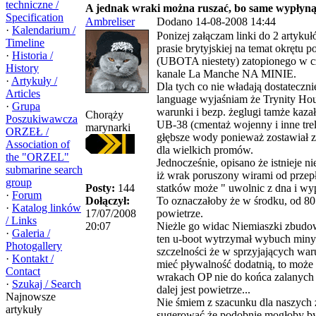
techniczne /
A jednak wraki można ruszać, bo same wypłyn
Specification
Ambreliser
Dodano 14-08-2008 14:44
·
Kalendarium /
Ponizej załączam linki do 2 artyku
Timeline
prasie brytyjskiej na temat okrętu
·
Historia /
(UBOTA niestety) zatopionego w
History
kanale La Manche NA MINIE.
·
Artykuły /
Dla tych co nie władają dostateczn
Articles
language wyjaśniam że Trynity Hou
·
Grupa
warunki i bezp. żeglugi tamże kaza
Chorąży
Poszukiwawcza
UB-38 (cmentaż wojenny i inne trel
marynarki
ORZEŁ /
głębsze wody ponieważ zostawiał z
Association of
dla wielkich promów.
the "ORZEL"
Jednocześnie, opisano że istnieje n
submarine search
iż wrak poruszony wirami od prze
group
Posty:
144
statków może " uwolnic z dna i wy
·
Forum
Dołączył:
To oznaczałoby że w środku, od 80 
·
Katalog linków
17/07/2008
powietrze.
/ Links
20:07
Nieżle go widac Niemiaszki zbudow
·
Galeria /
ten u-boot wytrzymał wybuch miny 
Photogallery
szczelności że w sprzyjających wa
·
Kontakt /
mieć pływalność dodatnią, to może
Contact
wrakach OP nie do końca zalanych p
·
Szukaj / Search
dalej jest powietrze...
Najnowsze
Nie śmiem z szacunku dla naszych 
artykuły
sugerować że podobnie mogłoby b