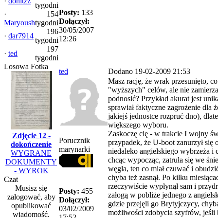
·
donitzz
tygodni
Posty:
133
·
154
Dołączył:
Maryoush
tygodni
30/05/2007
196
·
dar7914
12:26
tygodni
197
·
ted
tygodni
Losowa Fotka
ted
Dodano 19-02-2009 21:53
Masz rację, że wrak przesunięto, c
"wyższych" celów, ale nie zamierz
podnosić? Przykład akurat jest unik
sprawiał faktyczne zagrożenie dla 
jakiejś jednostce rozpruć dno), dlat
większego wyboru.
Zaskoczę cię - w trakcie I wojny ś
Zdjęcie 12 -
Porucznik
przypadek, że U-boot zanurzył się o
dokończenie
marynarki
niedaleko angielskiego wybrzeża i c
WYGRANE
chcąc wypocząc, zatruła się we śn
DOKUMENTY
węgla, ten co miał czuwać i obudzić
- WYROK
chyba też zasnął. Po kilku miesiąc
Czat
rzeczywiście wypłynął sam i przyd
Musisz się
Posty:
455
załogą w pobliże jednego z angiels
zalogować, aby
Dołączył:
gdzie przejęli go Brytyjczycy, chyb
opublikować
03/02/2009
możliwości zdobycia szyfrów, jeśli 
wiadomość.
17:52