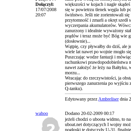
Dołączył:
większości w kojach i nagle skądeś 
17/07/2008
się w powietrzu tlenek węgla lub 
20:07
świństwo. Jeśli nie zorientowali się 
przytomność i zmarli a okręt szedł 
wyczerpania akumulatorów. Wówcz
zanurzony i idealnie wyważony stał
prądów i teraz może być Bóg wie g
(dosłownie)...
Wątpię, czy pływałby do dziś, ale j
wiele lat nawet po wojnie mogło się 
Puszczając wodze fantazji i mówią
rachunkowi prawdopodobieństwa
nawet założyć że leży na Bałtyku,
morzu...
Wracając do rzeczywistości, ja obs
pierwszego zanurzenia po wyjściu 
Q-tanku).
Edytowany przez
Ambreliser
dnia 
wahoo
Dodano 20-02-2009 00:17
jeżeli chodzi o uboota widmo, to na
uboat.net dotyczących I wojny moż
pogłoski te dotyczyły U-31, finalnie