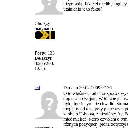
nieprawdą. Jaki cel mieliby anglic
utajnianiu tego faktu?
Chorąży
marynarki
Posty:
133
Dołączył:
30/05/2007
12:26
ted
Dodano 20-02-2009 07:36
O to właśnie chodzi, że sprawa wys
dopiero po wojnie, W trakcie jej tr
było, by sie tym nie chwalić. Stron
mogłaby od razu przy pierwszym po
zdobyto U-boota, zmienić szyfry. F
mieć miejsce, skoro czytałem o ty
różnych pozycjach -jedna dotyczyła 