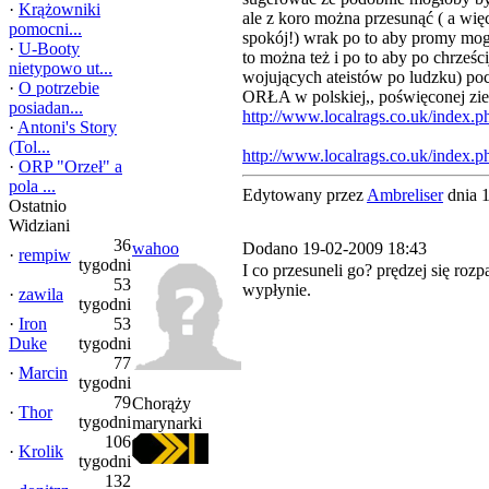
·
Krążowniki
ale z koro można przesunąć ( a wię
pomocni...
spokój!) wrak po to aby promy mog
·
U-Booty
to można też i po to aby po chrześci
nietypowo ut...
wojujących ateistów po ludzku) po
·
O potrzebie
ORŁA w polskiej,, poświęconej zie
posiadan...
http://www.localrags.co.uk/index.p
·
Antoni's Story
(Tol...
http://www.localrags.co.uk/index.
·
ORP "Orzeł" a
pola ...
Edytowany przez
Ambreliser
dnia 
Ostatnio
Widziani
36
wahoo
Dodano 19-02-2009 18:43
·
rempiw
tygodni
I co przesuneli go? prędzej się rozp
53
wypłynie.
·
zawila
tygodni
·
Iron
53
Duke
tygodni
77
·
Marcin
tygodni
79
Chorąży
·
Thor
tygodni
marynarki
106
·
Krolik
tygodni
132