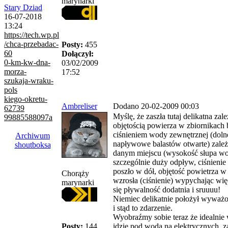
marynarki
Stary Dziad
16-07-2018
13:24
https://tech.wp.pl
/chca-przebadac-
Posty:
455
60
Dołączył:
0-km-kw-dna-
03/02/2009
morza-
17:52
szukaja-wraku-
pols
kiego-okretu-
Ambreliser
Dodano 20-02-2009 00:03
62739
Myślę, że zaszła tutaj delikatna za
99885588097a
objętością powierza w zbiornikach
ciśnieniem wody zewnętrznej (doln
Archiwum
napływowe balastów otwarte) zal
shoutboksa
danym miejscu (wysokość słupa wo
szczególnie duży odpływ, ciśnienie
poszło w dół, objętość powietrza w
Chorąży
wzrosła (ciśnienie) wypychając wię
marynarki
się pływalność dodatnia i sruuuu!
Niemiec delikatnie położył wyważo
i stąd to zdarzenie.
Wyobraźmy sobie teraz że idealni
Posty:
144
idzie pod wodą na elektrycznych, 