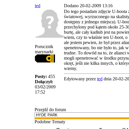
ted
Dodano 20-02-2009 13:16
Do tego posiadam zdjęcie U-boota 
światowej, wyrzuconego na skalisty
dostępny z jednego miejsca). U-boot
przechylony pod kątem około 25-30
burtę, ale cały kadłub jest na powie
wiem, czy to właśnie ten U-boot, o
ale jestem pewien, że był przez ali
Porucznik
spenetrowany, bo nie było to, jak w
marynarki
trudne. To dowód na to, że alianci 
mogli spenetrować w środku przyna
okręt, jeśli nie kilka innych, o któr
wiemy.
Posty:
455
Edytowany przez
ted
dnia 20-02-2
Dołączył:
03/02/2009
17:52
Przejdź do forum
Podobne Tematy