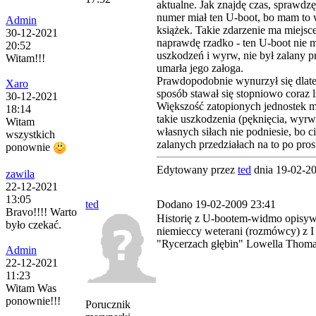
aktualne. Jak znajdę czas, sprawdzę
numer miał ten U-boot, bo mam to w
Admin
książek. Takie zdarzenie ma miejsc
30-12-2021
naprawdę rzadko - ten U-boot nie 
20:52
uszkodzeń i wyrw, nie był zalany p
Witam!!!
umarła jego załoga.
Prawdopodobnie wynurzył się dlate
Xaro
sposób stawał się stopniowo coraz l
30-12-2021
Większość zatopionych jednostek 
18:14
takie uszkodzenia (pęknięcia, wyrwy
Witam
własnych siłach nie podniesie, bo 
wszystkich
zalanych przedziałach na to po pros
ponownie
Edytowany przez
ted
dnia 19-02-2
zawila
22-12-2021
13:05
ted
Dodano 19-02-2009 23:41
Bravo!!!! Warto
Historię z U-bootem-widmo opisyw
było czekać.
niemieccy weterani (rozmówcy) z 
"Rycerzach głębin" Lowella Thom
Admin
22-12-2021
11:23
Witam Was
ponownie!!!
Porucznik