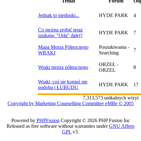
Temat
Forum
Od
Jednak to niedouki...
HYDE PARK
4
Co można zrobić teraz
HYDE PARK
7
szukając "Orła" dalej?
Mapa Morza Północnego
Poszukiwania -
7
WRAKI
Searching
ORZEŁ -
Wraki morza północnego
8
ORZEL
Wraki, coś się komuś nie
HYDE PARK
17
podoba i ŁUBUDU
7,313,573 unikalnych wizyt
Copyright by Marketing Counselling Committee eMBe © 2005
Powered by
PHPFusion
Copyright © 2026 PHP Fusion Inc
Released as free software without warranties under
GNU Affero
GPL
v3.