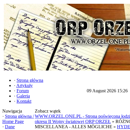
·
Strona główna
·
Artykuły
·
Forum
09 August 2026 15:26
·
Galeria
·
Kontakt
Nawigacja
Zobacz wątek
·
Strona główna /
WWW.ORZEL.ONE.PL - Strona poświęcona łodzi
Home Page
okresu II Wojny światowej ORP ORZEŁ
» RÓŻNO
·
Dane
MISCELLANEA - ALLES MÖGLICHE »
HYDE