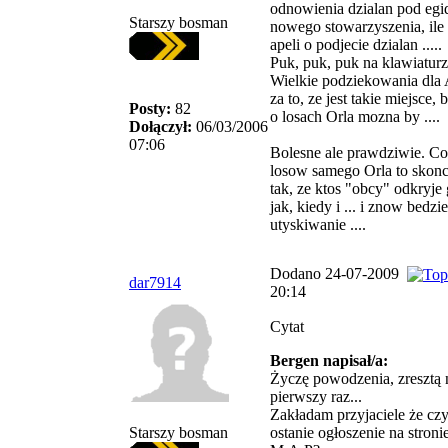
odnowienia dzialan pod egi
Starszy bosman
nowego stowarzyszenia, ile
apeli o podjecie dzialan .....
Puk, puk, puk na klawiaturze
Wielkie podziekowania dla
za to, ze jest takie miejsce, 
Posty:
82
o losach Orla mozna by ....
Dołączył:
06/03/2006
07:06
Bolesne ale prawdziwie. Co
losow samego Orla to skonc
tak, ze ktos "obcy" odkryje 
jak, kiedy i ... i znow bedzi
utyskiwanie ....
Dodano 24-07-2009
dar7914
20:14
Cytat
Bergen napisał/a:
Życzę powodzenia, zresztą 
pierwszy raz...
Zakładam przyjaciele że czyt
Starszy bosman
ostanie ogłoszenie na stroni