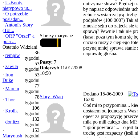
·
U-Booty
dotrzymał słowa? Prędzej n
nietypowo ut...
by napisac odpowiednia uc
·
O potrzebie
zebrac wystarczającą liczbę
posiadan...
podpisów (100 000?) Tak a
·
Antoni's Story
zmusic sejm do zajęcia się t
(Tol...
sprawą? Pewnie i tak nie pr
Starszy marynarz
·
ORP "Orzeł" a
(kasa; poza tym komu się b
pola ...
chciało ruszy z ciepłego fote
Ostatnio Widziani
przynajmniej sprawa stanie 
36
naprawdę głośna.
·
rempiw
tygodni
Posty:
7
53
·
zawila
Dołączył:
11/01/2008
tygodni
10:50
·
Iron
53
Duke
tygodni
77
·
Marcin
tygodni
Dodano 15-06-2009
Stary_Wraq
78
16:00
·
Thor
tygodni
Coś mi to przypomina... kie
106
·
Krolik
dostałem od jednego z Was 
tygodni
opeer za propozycję przecz
132
·
donitzz
mila po mili całego dna MP,
tygodni
"upiór powraca"... To jest ta
·
153
trochę gest rozpaczy (jeśli n
Maryoush
tygodni