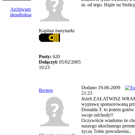
in. od tego. Hajże na Stolicę
Archiwum
shoutboksa
Kapitan marynarki
Posty:
620
Dołączył:
05/02/2005
10:23
Dodano 19-06-2009
Bergen
21:23
Jeżeli ZAŁATWISZ WRA
wyprawę sponsorowaną prz
Donalda T. to jestem gotów 
swoje odchody!!
Oczywiście wiadomo że cho
naszego ukochanego premie
życzę Tobie powodzenia..