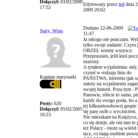
Dołączył:
03/02/2009
Edytowany przez
ted
dnia 2
17:52
2009 20:02
Dodano 22-06-2009
Stary_Wraq
11:47
Ja nikogo nie pouczam. Wy
tylko swoje zadanie. Czym j
ORZEŁ wiemy wszyscy.
Przepraszam, jeśli ktoś pocz
urażony.
A tytułem wyjaśnienia: mój li
czymś w rodzaju listu do
Kapitan marynarki
PAŃSTWA, któremu (jak s
zależy na wyjaśnieniu zaga
swojej historii. Poza tym - P
Panowie, róbcie to samo, pi
każdy do swego posła, bo a
Posty:
620
tej kilkusetosobowej grupie
Dołączył:
05/02/2005
się parę osób z wyczuciem.
10:23
Nie mieszkam na Księżycu,
co się dzieje, ale oni tam to
też Polacy - może są wśród 
tacy, co mają osobiste powi