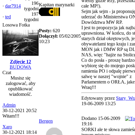
wiemy gdzie leży, przeszuk
196
Kapitan marynarki
·
dar7914
całe MP!).
tygodni
Sejm jak sejm - ja proponuj
197
·
ted
uderzać do Ministerstwa ON
tygodni
Dowództwa MW RP.
Losowa Fotka
I jest to propozycja jak najb
Posty:
620
uprawniona. W końcu, do st
Dołączył:
05/02/2005
starych dział okrętowych, j
10:23
obywatelami tego kraju i z
MON jak i DMW RP są D
NAS, więc "hajże na Stolic
Co do posła - proszę bardzo
Zdjęcie 12
wybiorę się do mojego posł
BUDOWA
ramienia PO i odpalę pierw
Czat
salwę w naszej "wojnie" z
Musisz się
Parlamentem o ORŁA, jak
zalogować, aby
Wraq!!!
opublikować
wiadomość.
Edytowany przez
Stary_Wr
19-06-2009 13:25
Admin
30-12-2021 20:52
Witam!!!
Dodano 15-06-2009
Bergen
19:16
Xaro
SORKI ale te słowa zamieś
30-12-2021 18:14
innym miejscu: