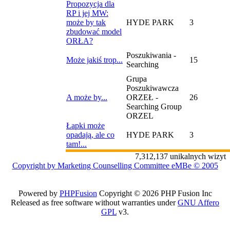
Propozycja dla
RP i jej MW:
może by tak
HYDE PARK
3
zbudować model
ORŁA?
Poszukiwania -
Może jakiś trop...
15
Searching
Grupa
Poszukiwawcza
A może by...
ORZEŁ -
26
Searching Group
ORZEL
Łapki może
opadają, ale co
HYDE PARK
3
tam!...
7,312,137 unikalnych wizyt
Copyright by Marketing Counselling Committee eMBe © 2005
Powered by
PHPFusion
Copyright © 2026 PHP Fusion Inc
Released as free software without warranties under
GNU Affero
GPL
v3.