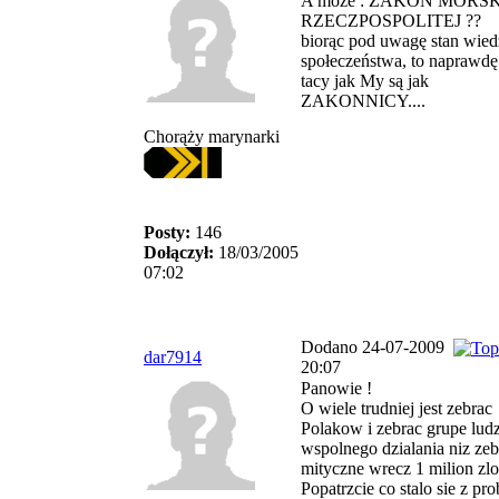
A może : ZAKON MORSK
RZECZPOSPOLITEJ ??
biorąc pod uwagę stan wie
społeczeństwa, to naprawdę
tacy jak My są jak
ZAKONNICY....
Chorąży marynarki
Posty:
146
Dołączył:
18/03/2005
07:02
Dodano 24-07-2009
dar7914
20:07
Panowie !
O wiele trudniej jest zebrac
Polakow i zebrac grupe ludz
wspolnego dzialania niz zeb
mityczne wrecz 1 milion zlo
Popatrzcie co stalo sie z pro