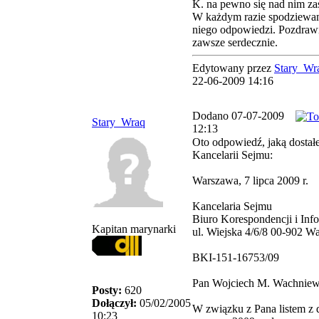
K. na pewno się nad nim za
W każdym razie spodziewam
niego odpowiedzi. Pozdraw
zawsze serdecznie.
Edytowany przez
Stary_Wr
22-06-2009 14:16
Dodano 07-07-2009
Stary_Wraq
12:13
Oto odpowiedź, jaką dostał
Kancelarii Sejmu:
Warszawa, 7 lipca 2009 r.
Kancelaria Sejmu
Biuro Korespondencji i Info
Kapitan marynarki
ul. Wiejska 4/6/8 00-902 W
BKI-151-16753/09
Pan Wojciech M. Wachniew
Posty:
620
Dołączył:
05/02/2005
W związku z Pana listem z 
10:23