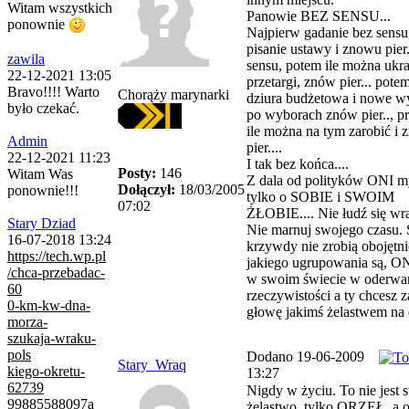
Witam wszystkich
Panowie BEZ SENSU...
ponownie
Najpierw gadanie bez sensu
pisanie ustawy i znowu pier.
zawila
sensu, potem ile można ukra
22-12-2021 13:05
przetargi, znów pier... potem
Bravo!!!! Warto
Chorąży marynarki
dziura budżetowa i nowe w
było czekać.
po wyborach znów pier.., pr
ile można na tym zarobić i
Admin
pier....
22-12-2021 11:23
I tak bez końca....
Posty:
146
Witam Was
Z dala od polityków ONI m
Dołączył:
18/03/2005
ponownie!!!
tylko o SOBIE i SWOIM
07:02
ŻŁOBIE.... Nie łudź się wra
Stary Dziad
Nie marnuj swojego czasu. 
16-07-2018 13:24
krzywdy nie zrobią obojętni
https://tech.wp.pl
jakiego ugrupowania są, ON
/chca-przebadac-
w swoim świecie w oderwa
60
rzeczywistości a ty chcesz 
0-km-kw-dna-
głowę jakimś żelastwem na d
morza-
szukaja-wraku-
pols
Dodano 19-06-2009
Stary_Wraq
kiego-okretu-
13:27
62739
Nigdy w życiu. To nie jest s
99885588097a
żelastwo, tylko ORZEŁ, a o