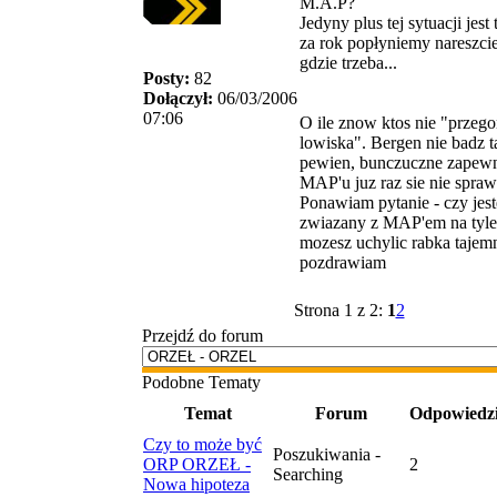
M.A.P?
Jedyny plus tej sytuacji jest 
za rok popłyniemy nareszci
gdzie trzeba...
Posty:
82
Dołączył:
06/03/2006
07:06
O ile znow ktos nie "przego
lowiska". Bergen nie badz t
pewien, bunczuczne zapewn
MAP'u juz raz sie nie spraw
Ponawiam pytanie - czy jest
zwiazany z MAP'em na tyle
mozesz uchylic rabka tajem
pozdrawiam
Strona 1 z 2:
1
2
Przejdź do forum
Podobne Tematy
Temat
Forum
Odpowiedz
Czy to może być
Poszukiwania -
ORP ORZEŁ -
2
Searching
Nowa hipoteza