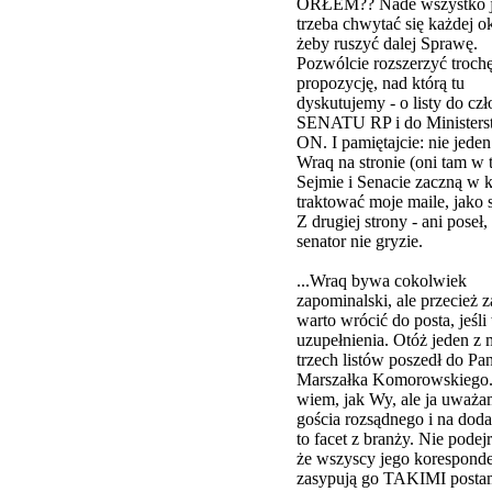
ORŁEM?? Nade wszystko j
trzeba chwytać się każdej ok
żeby ruszyć dalej Sprawę.
Pozwólcie rozszerzyć trochę
propozycję, nad którą tu
dyskutujemy - o listy do c
SENATU RP i do Ministers
ON. I pamiętajcie: nie jeden 
Wraq na stronie (oni tam w
Sejmie i Senacie zaczną w 
traktować moje maile, jako 
Z drugiej strony - ani poseł,
senator nie gryzie.
...Wraq bywa cokolwiek
zapominalski, ale przecież 
warto wrócić do posta, jeśli
uzupełnienia. Otóż jeden z
trzech listów poszedł do Pa
Marszałka Komorowskiego.
wiem, jak Wy, ale ja uważa
gościa rozsądnego i na dodat
to facet z branży. Nie pode
że wszyscy jego korespond
zasypują go TAKIMI postam