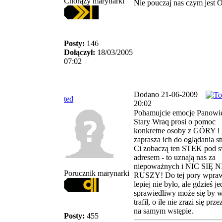
Chorąży marynarki
Nie pouczaj nas czym jest Or
Posty:
146
Dołączył:
18/03/2005
07:02
Dodano 21-06-2009
ted
20:02
Pohamujcie emocje Panowie!
Stary Wraq prosi o pomoc
konkretne osoby z GÓRY i
zaprasza ich do oglądania st
Ci zobaczą ten STEK pod 
adresem - to uznają nas za
niepoważnych i NIC SIĘ N
Porucznik marynarki
RUSZY! Do tej pory wpra
lepiej nie było, ale gdzieś j
sprawiedliwy może się by w
trafił, o ile nie zrazi się prz
na samym wstępie.
Posty:
455