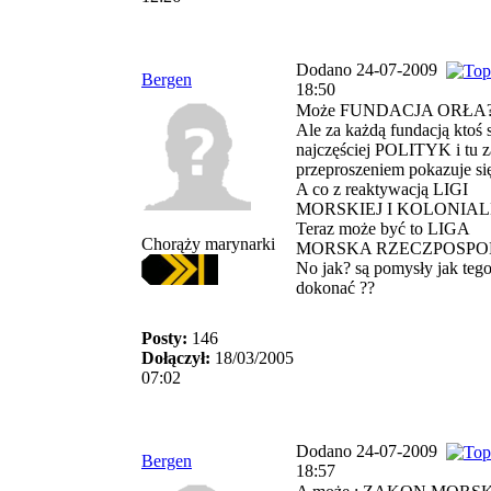
Dodano 24-07-2009
Bergen
18:50
Może FUNDACJA ORŁA? 
Ale za każdą fundacją ktoś st
najczęściej POLITYK i tu z
przeproszeniem pokazuje się
A co z reaktywacją LIGI
MORSKIEJ I KOLONIALN
Teraz może być to LIGA
Chorąży marynarki
MORSKA RZECZPOSPOLI
No jak? są pomysły jak teg
dokonać ??
Posty:
146
Dołączył:
18/03/2005
07:02
Dodano 24-07-2009
Bergen
18:57