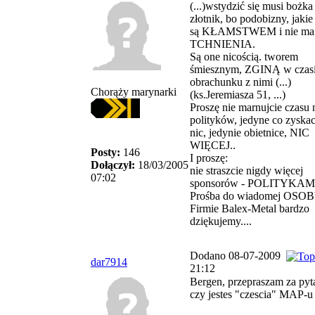
(...)wstydzić się musi bożk
złotnik, bo podobizny, jakie 
są KŁAMSTWEM i nie ma 
TCHNIENIA.
Są one nicością. tworem
śmiesznym, ZGINĄ w czas
obrachunku z nimi (...)
Chorąży marynarki
(ks.Jeremiasza 51, ...)
Proszę nie marnujcie czasu 
polityków, jedyne co zyskac
nic, jedynie obietnice, NIC
WIĘCEJ..
Posty:
146
I proszę:
Dołączył:
18/03/2005
nie straszcie nigdy więcej
07:02
sponsorów - POLITYKAMI.
Prośba do wiadomej OSOB
Firmie Balex-Metal bardzo
dziękujemy....
Dodano 08-07-2009
dar7914
21:12
Bergen, przepraszam za pyta
czy jestes "czescia" MAP-u