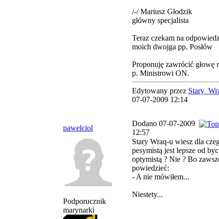
/-/ Mariusz Głodzik
główny specjalista
Teraz czekam na odpowiedz
moich dwojga pp. Posłów
Proponuję zawrócić głowę 
p. Ministrowi ON.
Edytowany przez
Stary_Wr
07-07-2009 12:14
Dodano 07-07-2009
pawelciol
12:57
Stary Wraq-u wiesz dla cze
pesymistą jest lepsze od byc
optymistą ? Nie ? Bo zaws
powiedzieć:
- A nie mówiłem...
Niestety...
Podporucznik
marynarki