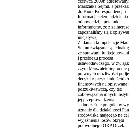
czerwca 2009r. adresowan
Marszałka Sejmu, a przeka
do Biura Korespondencji i
Informacji celem udzielenia
odpowiedzi, uprzejmie
informujemy, że z zaintere
zapoznaliśmy się z opisywa
inicjatywą.
Zadania i kompetencje Mars
Sejmu związane są jednak 
ze sprawami funkcjonowan
i przebiegu procesu
ustawodawczego, w związk
czym Marszałek Sejmu nie 
prawnych możliwości podję
decyzji o przyznaniu środk
finansowych na opisywaną 
poszukiwawczą, czy też
zobowiązania innych instytu
jej przeprowadzenia.
Jednocześnie pragniemy wy
uznanie dla działalności Pa
środowiska mającego na ce
wyjaśnienia losów okrętu
podwodnego ORP Orzeł.