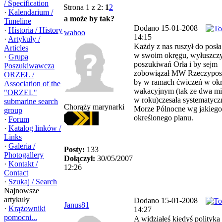
/ Specification
Strona 1 z 2:
1
2
·
Kalendarium /
a może by tak?
Timeline
Dodano 15-01-2008
·
Historia / History
wahoo
14:15
·
Artykuły /
Każdy z nas ruszył do posła
Articles
w swoim okręgu, wyłuszczy
·
Grupa
poszukiwań Orła i by sejm
Poszukiwawcza
zobowiązał MW Rzeczyposp
ORZEŁ /
by w ramach ćwiczeń w okr
Association of the
wakacyjnym (tak ze dwa mi
"ORZEL"
w roku)czesała systematycz
submarine search
Chorąży marynarki
Morze Pólnocne wg jakiego
group
określonego planu.
·
Forum
·
Katalog linków /
Links
·
Galeria /
Posty:
133
Photogallery
Dołączył:
30/05/2007
·
Kontakt /
12:26
Contact
·
Szukaj / Search
Najnowsze
artykuły
Dodano 15-01-2008
Janus81
·
Krążowniki
14:27
pomocni...
A widziałeś kiedyś polityka