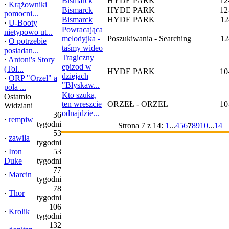
Bismarck
HYDE PARK
12
·
Krążowniki
Bismarck
HYDE PARK
12
pomocni...
Bismarck
HYDE PARK
12
·
U-Booty
Powracająca
nietypowo ut...
melodyjka -
Poszukiwania - Searching
12
·
O potrzebie
taśmy wideo
posiadan...
Tragiczny
·
Antoni's Story
epizod w
(Tol...
HYDE PARK
10
dziejach
·
ORP "Orzeł" a
"Błyskaw...
pola ...
Kto szuka,
Ostatnio
ten wreszcie
ORZEŁ - ORZEL
10
Widziani
odnajdzie...
36
·
rempiw
tygodni
Strona 7 z 14:
1
...
4
5
6
7
8
9
10
...
14
53
·
zawila
tygodni
·
Iron
53
Duke
tygodni
77
·
Marcin
tygodni
78
·
Thor
tygodni
106
·
Krolik
tygodni
132