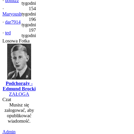
·
donitzz
tygodni
·
154
Maryoush
tygodni
196
·
dar7914
tygodni
197
·
ted
tygodni
Losowa Fotka
Podchorąży -
Edmund Brocki
ZAŁOGA
Czat
Musisz się
zalogować, aby
opublikować
wiadomość.
Admin