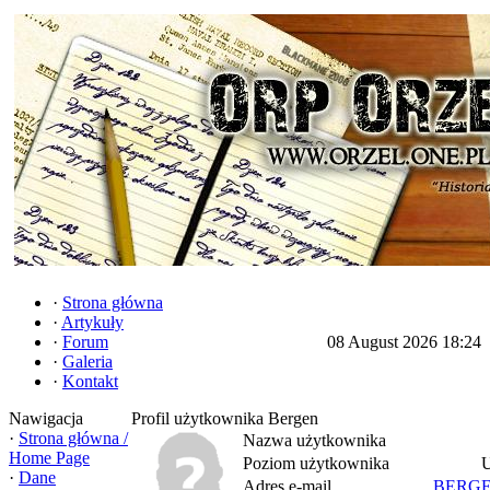
·
Strona główna
·
Artykuły
·
Forum
08 August 2026 18:24
·
Galeria
·
Kontakt
Nawigacja
Profil użytkownika Bergen
·
Strona główna /
Nazwa użytkownika
Home Page
Poziom użytkownika
U
·
Dane
Adres e-mail
BERGE