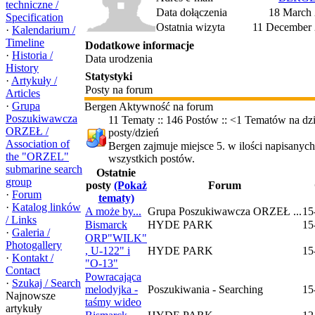
techniczne /
Data dołączenia
18 March 
Specification
Ostatnia wizyta
11 December 
·
Kalendarium /
Timeline
Dodatkowe informacje
·
Historia /
Data urodzenia
History
Statystyki
·
Artykuły /
Posty na forum
Articles
·
Grupa
Bergen Aktywność na forum
Poszukiwawcza
11 Tematy :: 146 Postów :: <1 Tematów na dzi
ORZEŁ /
posty/dzień
Association of
Bergen zajmuje miejsce 5. w ilości napisanyc
the "ORZEL"
wszystkich postów.
submarine search
Ostatnie
group
posty
(Pokaż
Forum
·
Forum
tematy)
·
Katalog linków
A może by...
Grupa Poszukiwawcza ORZEŁ ...
15
/ Links
Bismarck
HYDE PARK
15
·
Galeria /
ORP"WILK"
Photogallery
, U-122" i
HYDE PARK
15
·
Kontakt /
"O-13"
Contact
Powracająca
·
Szukaj / Search
melodyjka -
Poszukiwania - Searching
15
Najnowsze
taśmy wideo
artykuły