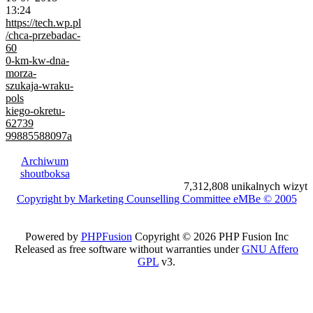
13:24
https://tech.wp.pl
/chca-przebadac-
60
0-km-kw-dna-
morza-
szukaja-wraku-
pols
kiego-okretu-
62739
99885588097a
Archiwum
shoutboksa
7,312,808 unikalnych wizyt
Copyright by Marketing Counselling Committee eMBe © 2005
Powered by
PHPFusion
Copyright © 2026 PHP Fusion Inc
Released as free software without warranties under
GNU Affero
GPL
v3.