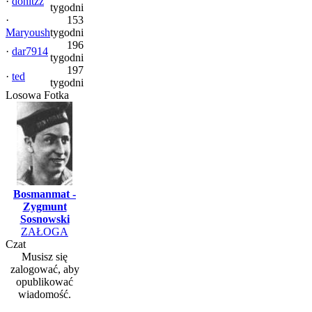
·
donitzz
tygodni
·
153
Maryoush
tygodni
196
·
dar7914
tygodni
197
·
ted
tygodni
Losowa Fotka
Bosmanmat -
Zygmunt
Sosnowski
ZAŁOGA
Czat
Musisz się
zalogować, aby
opublikować
wiadomość.