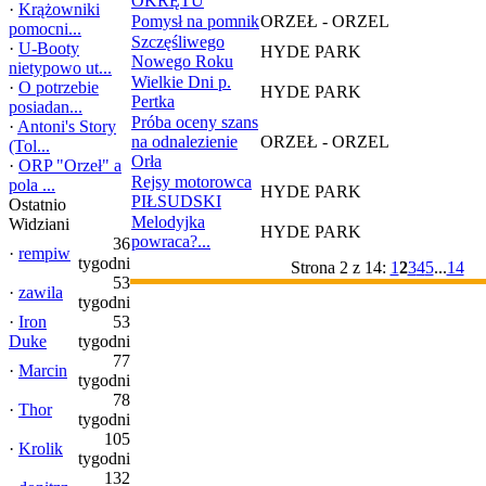
OKRĘTU
·
Krążowniki
Pomysł na pomnik
ORZEŁ - ORZEL
pomocni...
Szczęśliwego
·
U-Booty
HYDE PARK
Nowego Roku
nietypowo ut...
Wielkie Dni p.
·
O potrzebie
HYDE PARK
Pertka
posiadan...
Próba oceny szans
·
Antoni's Story
na odnalezienie
ORZEŁ - ORZEL
(Tol...
Orła
·
ORP "Orzeł" a
Rejsy motorowca
pola ...
HYDE PARK
PIŁSUDSKI
Ostatnio
Melodyjka
Widziani
HYDE PARK
powraca?...
36
·
rempiw
tygodni
Strona 2 z 14:
1
2
3
4
5
...
14
53
·
zawila
tygodni
·
Iron
53
Duke
tygodni
77
·
Marcin
tygodni
78
·
Thor
tygodni
105
·
Krolik
tygodni
132