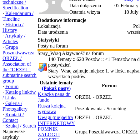
techniczne /
Data dołączenia
05 February
Specification
Ostatnia wizyta
10 July
·
Kalendarium /
Timeline
Dodatkowe informacje
·
Historia /
Lokalizacja
Pol
History
Data urodzenia
wrześ
·
Artykuły /
Statystyki
Articles
Posty na forum
·
Grupa
Poszukiwawcza
Stary_Wraq Aktywność na forum
ORZEŁ /
140 Tematy :: 620 Postów :: <1 Tematów na dz
Association of
posty/dzień
the "ORZEL"
Stary_Wraq zajmuje miejsce 1. w ilości napi
submarine search
wszystkich postów.
group
Ostatnie tematy
Forum
·
Forum
(Pokaż posty)
·
Katalog linków
Książka pana dr.
ORZEŁ - ORZEL
/ Links
Jando
·
Galeria /
Rusza kolejna
Poszukiwania - Searching
Photogallery
wyprawa
·
Kontakt /
Uwagi (nie)belfra
ORZEŁ - ORZEL
Contact
INTERNETOWY
·
Szukaj / Search
POMNIK
Najnowsze
Grupa Poszukiwawcza ORZEŁ .
ZAŁOGI I
artykuły