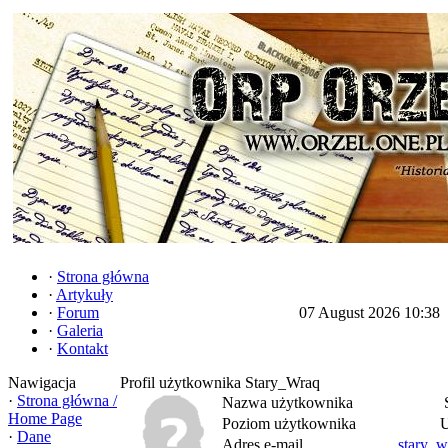
·
Strona główna
·
Artykuły
·
Forum
07 August 2026 10:38
·
Galeria
·
Kontakt
Nawigacja
Profil użytkownika Stary_Wraq
·
Strona główna /
Nazwa użytkownika
Home Page
Poziom użytkownika
U
·
Dane
Adres e-mail
stary_