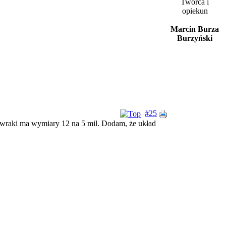
Twórca i
opiekun
Marcin Burza
Burzyński
#25
3 wraki ma wymiary 12 na 5 mil. Dodam, że układ