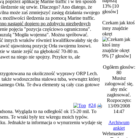
wą poprzez aplikację Marine traffic i w ten sposób
13% [10
ledzenie się urwie. Dlaczego? Ano dlatego, że
głosów]
lna może zaś zmniejszyć zasięg działania swojego
 możliwości śledzenia za pomocą Marine traffic.
Czekam jak ktoś
inno nastąpić dopiero po zdobyciu niezbędnych
inny znajdzie
ienie pojęcia "pozycja częściowo ograniczona".
okręt
klauzulą "Mogiła wojenna". Można spróbować.
zęść innych wraków również kwalifikowałaby się do
ostawić ujawnioną pozycję Orła swojemu losowi.
ie w stanie zejść na głębokość 70-80 m.
9% [7 głosów]
awet na niego nie spojrzy. Przykre to, ale
Ogółem głosów:
80
a przygotowana na okoliczność wyprawy ORP Lech.
Musisz
a także wodoszczelna stalowa tuba, wewnątrz której
zalogować się,
ii samego Orła. Te dwa elementy są cały czas gotowe
aby móc
zagłosować.
Rozpoczęto:
#24
13/09/2008
udsona. Wygląda to na odległość ok 15-20 mil. To
14:47
a sens. Te wraki były tez wkregu moich typów.
aku. Jednakże ta informacja o wynurzeniu wydaje się
Archiwum
ankiet
Webmaster