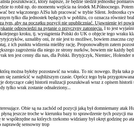
alista poszukiwacz, który napisze, że będzie śledził jednostkę pomiaro
dzie to robił np. do momentu wejścia na środek M.Północnego. Potem ś
ć bez włączonego AISu lub pracować w trybie Silent. Jednostka cywi
znym tylko dla jednostek będących w pobliżu, co oznacza również brak
a tym, aby na początku pozycji nie upubliczniać. Ujawnienie jej pow
skanie odpowiedzi na pytanie o przyczyny zatonięcia.
I to jest wyjaśn
olejnego kroku, tj. wystąpienia Polski do UK o objęcie tego wraku 
rytyjczyków, uznaliby oni, że nie jest to możliwe, bowiem znaczna c
 tutaj, z ich punktu widzenia mieliby rację. Proponowałbym zatem poz
kszego zagrożenia dla niego ze strony nurków, bowiem nie każdy będz
ak ten jest cenny dla nas, dla Polski. Brytyjczyk, Niemiec, Holender n
, którą można byłoby pozostawić na wraku. To nic nowego. Była tak
ram się zamieścić w najbliższym czasie. Oprócz tego była przygotowan
je dotyczące całej historii realizacji poszukiwań wraz z opisem histor
dy tylko wrak zostanie odnaleziony...
nteresujące. Obie są na zachód od pozycji jaką był domniemany atak H
ęt płyną jeszcze troche w kierunku bazy to sprawdzenie tych pozycji m
ię te współrzędne na których rzekomo widziany był okręt godzinę po at
to naprawdę sensowny trop