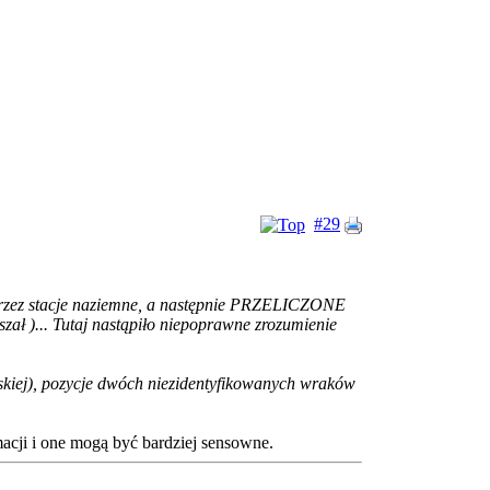
#29
 przez stacje naziemne, a następnie PRZELICZONE
ał )... Tutaj nastąpiło niepoprawne zrozumienie
orskiej), pozycje dwóch niezidentyfikowanych wraków
macji i one mogą być bardziej sensowne.