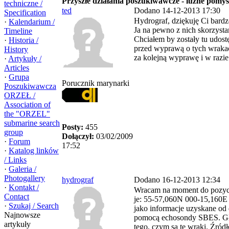
Przyszłe działania poszukiwawcze - luźne pomys
techniczne /
ted
Dodano 14-12-2013 17:30
Specification
Hydrograf, dziękuję Ci bardz
·
Kalendarium /
Ja na pewno z nich skorzyst
Timeline
Chciałem by zostały tu udost
·
Historia /
przed wyprawą o tych wrakac
History
za kolejną wyprawę i w razi
·
Artykuły /
Articles
·
Grupa
Porucznik marynarki
Poszukiwawcza
ORZEŁ /
Association of
the "ORZEL"
submarine search
Posty:
455
group
Dołączył:
03/02/2009
·
Forum
17:52
·
Katalog linków
/ Links
·
Galeria /
Photogallery
hydrograf
Dodano 16-12-2013 12:34
·
Kontakt /
Wracam na moment do pozycji
Contact
je: 55-57,060N 000-15,160E
·
Szukaj / Search
jako informacje uzyskane od
Najnowsze
pomocą echosondy SBES. Głę
artykuły
tego, czym są te wraki. Źró