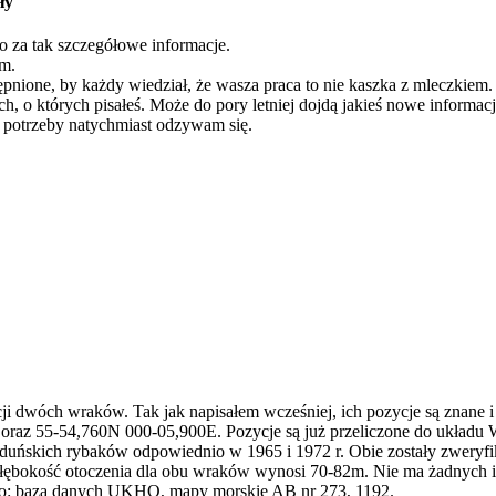
ły
o za tak szczegółowe informacje.
am.
ępnione, by każdy wiedział, że wasza praca to nie kaszka z mleczkiem.
h, o których pisałeś. Może do pory letniej dojdą jakieś nowe inform
e potrzeby natychmiast odzywam się.
 dwóch wraków. Tak jak napisałem wcześniej, ich pozycje są znane i
 oraz 55-54,760N 000-05,900E. Pozycje są już przeliczone do ukł
 duńskich rybaków odpowiednio w 1965 i 1972 r. Obie zostały zweryfik
bokość otoczenia dla obu wraków wynosi 70-82m. Nie ma żadnych inn
dło: baza danych UKHO, mapy morskie AB nr 273, 1192.