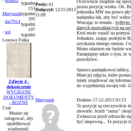
·
donitzz
Oczywiście znajdzie się specj
tygodni
Posty:
61
pozna pozycję wraku. Ok. Bę
·
153
Dołączył:
12/11/2013
jednostka MW ma prawo pływa
Maryoush
tygodni
11:09
nadajnika tak, aby być widoc
195
·
dar7914
Wracając to tematu -
byłbym z
tygodni
danych pozwalających na uzy
197
·
ted
Ktoś może wpaść na pomysł k
tygodni
Jednakże, znając podejście B
Losowa Fotka
uzyskania takiego statusu. I
Moim zdaniem nie będzie wię
Pamiętajmy także o tym, że wr
prawdziwe.
Sprawa pamiątkowej tablicy
Mam jej zdjęcia, które posta
miały znajdować się informac
Zdjęcie 4 -
do wypełnienia swojej roli. G
dokończenie
WYGRANE
DOKUMENTY
Maryoush
Dodano 17-12-2013 01:53
- ROŻNE
Te pozycje są rzeczywiście i
Czat
niewiele. Jeżeli "ranny" okr
Musisz się
Zwłaszcza jezeli odrzuciło s
zalogować, aby
być niepewną... Te pozycje 
opublikować
wiadomość.