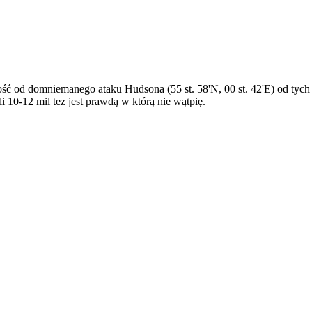
łość od domniemanego ataku Hudsona (55 st. 58'N, 00 st. 42'E) od tych
eli 10-12 mil tez jest prawdą w którą nie wątpię.