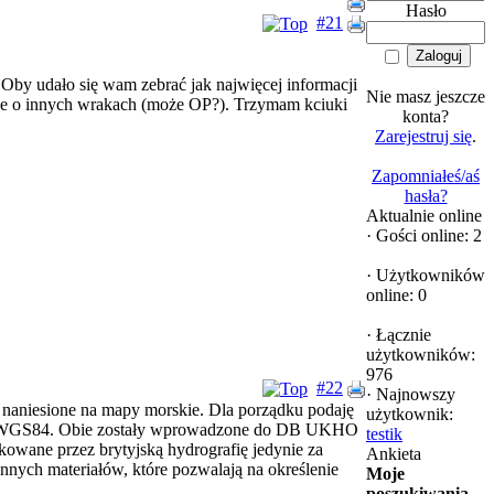
Hasło
#21
 Oby udało się wam zebrać jak najwięcej informacji
Nie masz jeszcze
acje o innych wrakach (może OP?). Trzymam kciuki
konta?
Zarejestruj się
.
Zapomniałeś/aś
hasła?
Aktualnie online
·
Gości online: 2
·
Użytkowników
online: 0
·
Łącznie
użytkowników:
976
#22
·
Najnowszy
 naniesione na mapy morskie. Dla porządku podaję
użytkownik:
adu WGS84. Obie zostały wprowadzone do DB UKHO
testik
owane przez brytyjską hydrografię jedynie za
Ankieta
ych materiałów, które pozwalają na określenie
Moje
poszukiwania