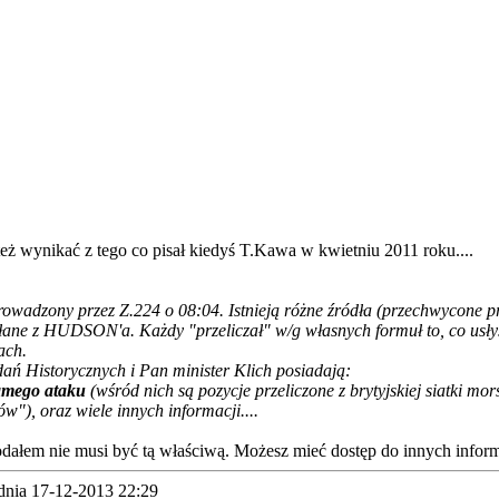
eż wynikać z tego co pisał kiedyś T.Kawa w kwietniu 2011 roku....
rowadzony przez Z.224 o 08:04. Istnieją różne źródła (przechwycone
ane z HUDSON'a. Każdy "przeliczał" w/g własnych formuł to, co usłysz
ach.
 Historycznych i Pan minister Klich posiadają:
samego ataku
(wśród nich są pozycje przeliczone z brytyjskiej siatki m
w"), oraz wiele innych informacji....
 podałem nie musi być tą właściwą. Możesz mieć dostęp do innych infor
dnia 17-12-2013 22:29