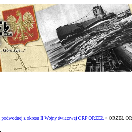
podwodnej z okresu II Wojny światowej ORP ORZEŁ
» ORZEŁ OR