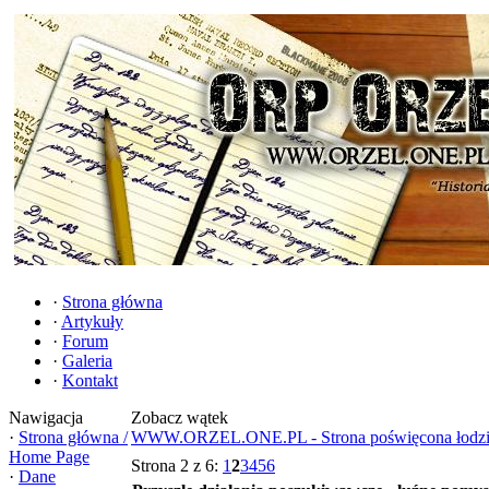
·
Strona główna
·
Artykuły
·
Forum
·
Galeria
·
Kontakt
Nawigacja
Zobacz wątek
·
Strona główna /
WWW.ORZEL.ONE.PL - Strona poświęcona łodzi 
Home Page
Strona 2 z 6:
1
2
3
4
5
6
·
Dane