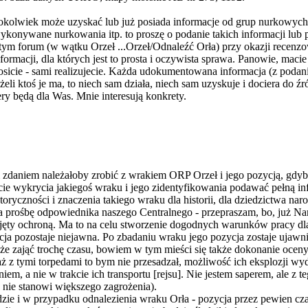
okolwiek może uzyskać lub już posiada informacje od grup nurkowych, 
wykonywane nurkowania itp. to proszę o podanie takich informacji lub
a tym forum (w wątku Orzeł ...Orzeł/Odnaleźć Orła) przy okazji rece
formacji, dla których jest to prosta i oczywista sprawa. Panowie, maci
łosicie - sami realizujecie. Każda udokumentowana informacja (z podani
eżeli ktoś je ma, to niech sam działa, niech sam uzyskuje i dociera do ź
ry będą dla Was. Mnie interesują konkrety.
m zdaniem należałoby zrobić z wrakiem ORP Orzeł i jego pozycją, gdyb
 wykrycia jakiegoś wraku i jego zidentyfikowania podawać pełną info
oryczności i znaczenia takiego wraku dla historii, dla dziedzictwa na
na prośbę odpowiednika naszego Centralnego - przepraszam, bo, j
objęty ochroną. Ma to na celu stworzenie dogodnych warunków prac
cja pozostaje niejawna. Po zbadaniu wraku jego pozycja zostaje uj
jąć trochę czasu, bowiem w tym mieści się także dokonanie oceny te
iaż z tymi torpedami to bym nie przesadzał, możliwość ich eksplozji wy
niem, a nie w trakcie ich transportu [rejsu]. Nie jestem saperem, ale 
] nie stanowi większego zagrożenia).
zie i w przypadku odnalezienia wraku Orła - pozycja przez pewien cza