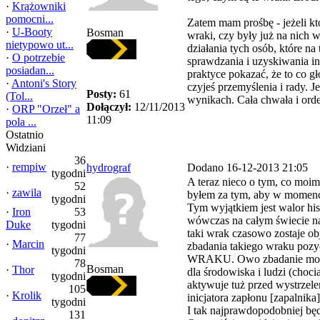
·
Krążowniki
pomocni...
Zatem mam prośbę - jeżeli kt
·
U-Booty
Bosman
wraki, czy były już na nich 
nietypowo ut...
działania tych osób, które n
·
O potrzebie
sprawdzania i uzyskiwania in
posiadan...
praktyce pokazać, że to co g
·
Antoni's Story
czyjeś przemyślenia i rady. J
Posty:
61
(Tol...
wynikach. Cała chwała i orde
Dołączył:
12/11/2013
·
ORP "Orzeł" a
11:09
pola ...
Ostatnio
Widziani
36
·
rempiw
hydrograf
Dodano 16-12-2013 21:05
tygodni
A teraz nieco o tym, co moi
52
·
zawila
byłem za tym, aby w momencie
tygodni
Tym wyjątkiem jest walor hist
·
Iron
53
wówczas na całym świecie 
Duke
tygodni
taki wrak czasowo zostaje 
77
·
Marcin
zbadania takiego wraku pozy
tygodni
WRAKU. Owo zbadanie może za
78
Bosman
·
Thor
dla środowiska i ludzi (choc
tygodni
aktywuje tuż przed wystrzele
105
·
Krolik
inicjatora zapłonu [zapalnika
tygodni
I tak najprawdopodobniej będ
131