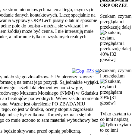
ORP ORZEŁ
ze stron internetowych na temat tego, czym są te
 podanie danych kontaktowych. Liczę specjalnie na
Szukam, czytam,
nzowania wyprawy ORP Lech pisały o takim sposobie
przeglądam i
e pełne pole do popisu - można się wykazać i w
przekazuję dalej
em źródła) może być cenna. I nie interesują mnie
ródeł, a informuje tylko o uzyskanych realnych
40% [32
głosów]
Szukam, czytam
#23
i przeglądam
y udało się go zlokalizować. Po pierwsze zawsze
rmację na temat jego pozycji. Są jednakże wyjątki.
rodowego. Jeżeli taki element wchodzi w grę,
uż Narodowego Muzeum Morskiego (NMM) w Gdańsku
39% [31
y dla archeologów podwodnych. Wówczas do momentu
głosów]
awniona. Ważne jest określenie PO ZBADANIU
go, co jest w środku, oceny stopnia zagrożenia
Tylko czytam to
daje mi się być znikoma. Torpedy uzbraja się lub
co inni napiszą
z tego co mnie uczono to sam materiał wybuchowy bez
s będzie skrywana przed opinią publiczną.