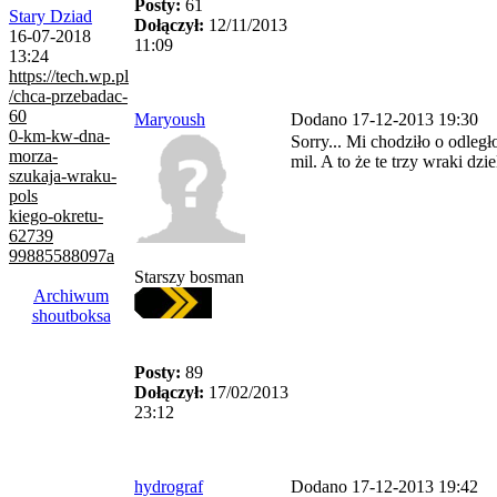
Posty:
61
Stary Dziad
Dołączył:
12/11/2013
16-07-2018
11:09
13:24
https://tech.wp.pl
/chca-przebadac-
60
Maryoush
Dodano 17-12-2013 19:30
0-km-kw-dna-
Sorry... Mi chodziło o odleg
morza-
mil. A to że te trzy wraki dzi
szukaja-wraku-
pols
kiego-okretu-
62739
99885588097a
Starszy bosman
Archiwum
shoutboksa
Posty:
89
Dołączył:
17/02/2013
23:12
hydrograf
Dodano 17-12-2013 19:42