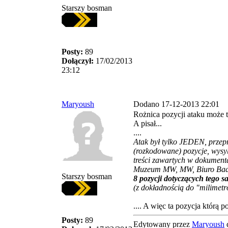
Starszy bosman
Posty:
89
Dołączył:
17/02/2013
23:12
Maryoush
Dodano 17-12-2013 22:01
Rożnica pozycji ataku może t
A pisał...
....
Atak był tylko JEDEN, przep
(rozkodowane) pozycje, wysył
treści zawartych w dokument
Muzeum MW, MW, Biuro Badań
Starszy bosman
8 pozycji dotyczących tego 
(z dokładnością do "milimetró
.... A więc ta pozycja którą
Posty:
89
Edytowany przez
Maryoush