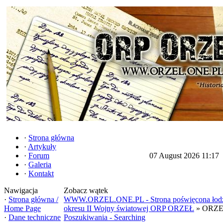
·
Strona główna
·
Artykuły
·
Forum
07 August 2026 11:17
·
Galeria
·
Kontakt
Nawigacja
Zobacz wątek
·
Strona główna /
WWW.ORZEL.ONE.PL - Strona poświęcona łodz
Home Page
okresu II Wojny światowej ORP ORZEŁ
» ORZE
·
Dane techniczne
Poszukiwania - Searching