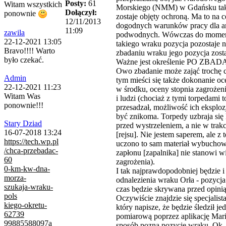
Posty:
61
Witam wszystkich
Morskiego (NMM) w Gdańsku tak
Dołączył:
ponownie
zostaje objęty ochroną. Ma to na c
12/11/2013
dogodnych warunków pracy dla 
11:09
zawila
podwodnych. Wówczas do momen
22-12-2021 13:05
takiego wraku pozycja pozostaje 
Bravo!!!! Warto
zbadaniu wraku jego pozycja zost
było czekać.
Ważne jest określenie PO ZB
Owo zbadanie może zająć trochę 
Admin
tym mieści się także dokonanie oce
22-12-2021 11:23
w środku, oceny stopnia zagrożen
Witam Was
i ludzi (chociaż z tymi torpedami 
ponownie!!!
przesadzał, możliwość ich eksploz
być znikoma. Torpedy uzbraja się 
Stary Dziad
przed wystrzeleniem, a nie w trakc
16-07-2018 13:24
[rejsu]. Nie jestem saperem, ale z
https://tech.wp.pl
uczono to sam materiał wybuchowy
/chca-przebadac-
zapłonu [zapalnika] nie stanowi 
60
zagrożenia).
0-km-kw-dna-
I tak najprawdopodobniej będzie 
morza-
odnalezienia wraku Orła - pozycj
szukaja-wraku-
czas będzie skrywana przed opinią
pols
Oczywiście znajdzie się specjalis
kiego-okretu-
który napisze, że będzie śledził je
62739
pomiarową poprzez aplikację Marin
99885588097a
sposób pozna pozycję wraku. Ok. 