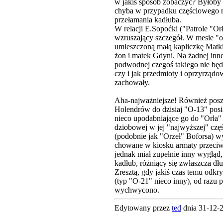
w jakiś sposób zobaczyć? Byłoby
chyba w przypadku częściowego n
przełamania kadłuba.
W relacji E.Sopoćki ("Patrole "Orł
wzruszający szczegół. W mesie "o
umieszczoną małą kapliczkę Matki
żon i matek Gdyni. Na żadnej inne
podwodnej czegoś takiego nie będz
czy i jak przedmioty i oprzyrządow
zachowały.
Aha-najważniejsze! Również pos
Holendrów do dzisiaj "O-13" posi
nieco upodabniające go do "Orła" -
dziobowej w jej "najwyższej" częś
(podobnie jak "Orzeł" Boforsa) w
chowane w kiosku armaty przeciw
jednak miał zupełnie inny wygląd,
kadłub, różniący się zwłaszcza dłu
Zresztą, gdy jakiś czas temu odkr
(typ "O-21" nieco inny), od razu 
wychwycono.
Edytowany przez
ted
dnia 31-12-