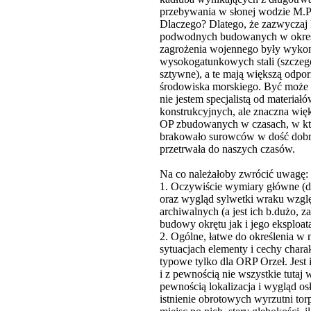
przebywania w słonej wodzie M.
Dlaczego? Dlatego, że zazwyczaj
podwodnych budowanych w okres
zagrożenia wojennego były wyko
wysokogatunkowych stali (szczeg
sztywne), a te mają większą odpo
środowiska morskiego. Być może 
nie jestem specjalistą od materiał
konstrukcyjnych, ale znaczna wi
OP zbudowanych w czasach, w kt
brakowało surowców w dość dobr
przetrwała do naszych czasów.
Na co należałoby zwrócić uwagę:
1. Oczywiście wymiary główne (dł.
oraz wygląd sylwetki wraku wzgl
archiwalnych (a jest ich b.dużo, 
budowy okrętu jak i jego eksploata
2. Ogólne, łatwe do określenia w 
sytuacjach elementy i cechy chara
typowe tylko dla ORP Orzeł. Jest 
i z pewnością nie wszystkie tutaj
pewnością lokalizacja i wygląd osł
istnienie obrotowych wyrzutni to