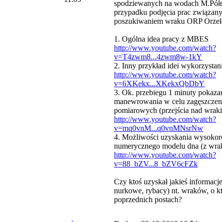
spodziewanych na wodach M.Pół
przypadku podjęcia prac związany
poszukiwaniem wraku ORP Orzeł
1. Ogólna idea pracy z MBES
http://www.youtube.com/watch?
v=T4zwm8...4zwm8w-1kY
2. Inny przykład idei wykorzyst
http://www.youtube.com/watch?
v=6XKekx...XKekxQbDbY
3. Ok. przebiegu 1 minuty pokaza
manewrowania w celu zagęszczen
pomiarowych (przejścia nad wrak
http://www.youtube.com/watch?
v=mq0vnM...q0vnMNsrNw
4. Możliwości uzyskania wysokor
numerycznego modelu dna (z wra
http://www.youtube.com/watch?
v=88_bZV...8_bZV6cFZk
Czy ktoś uzyskał jakieś informacje
nurkowe, rybacy) nt. wraków, o k
poprzednich postach?