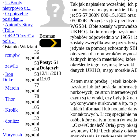
·
U-Booty
Tak jak napisałem wcześniej, ich p
nietypowo ut...
naniesione na mapy morskie. Dla 
·
O potrzebie
je: 55-57,060N 000-15,160E oraz
posiadan...
05,900E. Pozycje są już przeliczo
·
Antoni's Story
WGS84. Obie zostały wprowadz
(Tol...
UKHO jako informacje uzyskane 
·
ORP "Orzeł" a
Bosman
rybaków odpowiednio w 1965 i 19
pola ...
zostały zweryfikowane przez bryty
Ostatnio Widziani
jedynie za pomocą echosondy SB
36
otoczenia dla obu wraków wynos
·
rempiw
tygodni
żadnych innych materiałów, które
Posty:
61
53
określenie tego, czym są te wraki.
·
zawila
Dołączył:
tygodni
danych UKHO, mapy morskie AB 
12/11/2013
·
Iron
53
11:09
Duke
tygodni
Zatem mam prośbę - jeżeli ktoko
77
uzyskać lub już posiada informacj
·
Marcin
tygodni
nurkowych, ze stron internetowych
78
czym są te wraki, czy były już na 
·
Thor
tygodni
wykonywane nurkowania itp. to p
105
takich informacji lub podanie dan
·
Krolik
tygodni
kontaktowych. Liczę specjalnie na
132
osób, które na tym forum (w wątk
·
donitzz
tygodni
...Orzeł/Odnaleźć Orła) przy okaz
·
153
wyprawy ORP Lech pisały o taki
Maryoush
tygodni
sprawdzania i uzyskiwania informa