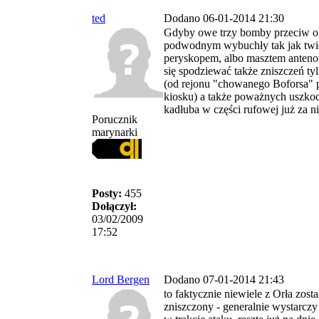
ted
Dodano 06-01-2014 21:30
Gdyby owe trzy bomby przeciw o
podwodnym wybuchły tak jak twier
peryskopem, albo masztem anten
się spodziewać także zniszczeń tyl
(od rejonu "chowanego Boforsa" 
kiosku) a także poważnych uszko
kadłuba w części rufowej już za n
Porucznik
marynarki
Posty:
455
Dołączył:
03/02/2009
17:52
Lord Bergen
Dodano 07-01-2014 21:43
to faktycznie niewiele z Orła zost
zniszczony - generalnie wystarczy