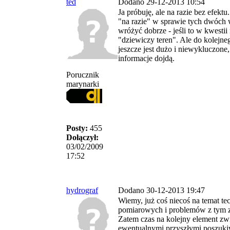
ted
Dodano 29-12-2013 10:54
Ja próbuję, ale na razie bez efektu
"na razie" w sprawie tych dwóch
wróżyć dobrze - jeśli to w kwesti
"dziewiczy teren". Ale do kolejneg
jeszcze jest dużo i niewykluczone,
informacje dojdą.
Porucznik
marynarki
Posty:
455
Dołączył:
03/02/2009
17:52
hydrograf
Dodano 30-12-2013 19:47
Wiemy, już coś niecoś na temat te
pomiarowych i problemów z tym 
Zatem czas na kolejny element zw
ewentualnymi przyszłymi poszuki