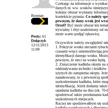
Czekając na informacje o wynika
danych nt. ww. wraków niniejszy
kolejny obszar wymiany informacj
Bosman
kontekście pytania:
Co należy sp
pewnym, że dany wrak jest wr
Orzeł?
Być może obszar ten temat
trywialny i zbyt uzależniony od st
może warto podjąć rękawicę.
Posty:
61
Dołączył:
Oczywiście należy uwzględnić tak
12/11/2013
1. Pokrycie wraku sieciami ryback
11:09
czasami wręcz uniemożliwiają pr
identyfikacji danego wraku. Możn
pewnym, że sieci na wraku będą.
2. Zniszczenie kadłuba okrętu na 
oddziaływania techniki i środkó
użytych do zatopienia okrętu. Jeżel
zaatakowany, to z pewnością spot
uszkodzeniami kadłuba, które mog
identyfikację. Jeżeli dodamy także
opadania kadłuba na dno (ok. 70-
spodziewać także przełamania ka
uszkodzonych miejscach.
Raczej nie spodziewałbym się us
kadłuba wynikających z długotrw