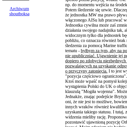
np. do momentu wejścia na środe
Archiwum
Potem śledzenie się urwie. Dlacze
shoutboksa
że jednostka MW ma prawo pływa
włączonego AISu lub pracować w t
Jednostka cywilna może zaś zmnie
działania swojego nadajnika tak, 
widocznym tylko dla jednostek b
pobliżu, co oznacza również brak
śledzenia za pomocą Marine traffi
tematu -
byłbym za tym, aby na po
nie upubliczniać. Ujawnienie jej 
dopiero po zdobyciu niezbędnych
pozwalających na uzyskanie odpow
o przyczyny zatonięcia.
I to jest w
"pozycja częściowo ograniczona".
Ktoś może wpaść na pomysł kolejn
wystąpienia Polski do UK o objęc
klauzulą "Mogiła wojenna". Moż
Jednakże, znając podejście Bryty
oni, że nie jest to możliwe, bowi
innych wraków również kwalifiko
uzyskania takiego statusu. I tutaj, 
widzenia mieliby rację. Propono
pozostawić ujawnioną pozycję Or