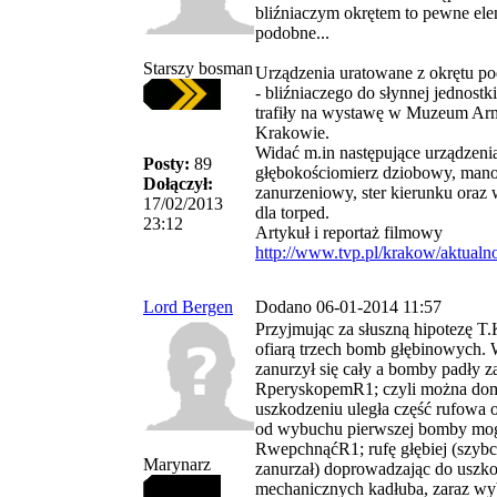
bliźniaczym okrętem to pewne el
podobne...
Starszy bosman
Urządzenia uratowane z okrętu 
- bliźniaczego do słynnej jednost
trafiły na wystawę w Muzeum Ar
Krakowie.
Widać m.in następujące urządzeni
Posty:
89
głębokościomierz dziobowy, man
Dołączył:
zanurzeniowy, ster kierunku oraz
17/02/2013
dla torped.
23:12
Artykuł i reportaż filmowy
http://www.tvp.pl/krakow/aktualno
Lord Bergen
Dodano 06-01-2014 11:57
Przyjmując za słuszną hipotezę T.
ofiarą trzech bomb głębinowych. 
zanurzył się cały a bomby padły z
RperyskopemR1; czyli można domy
uszkodzeniu uległa część rufowa o
od wybuchu pierwszej bomby mo
RwepchnąćR1; rufę głębiej (szybcie
Marynarz
zanurzał) doprowadzając do uszk
mechanicznych kadłuba, zaraz wy