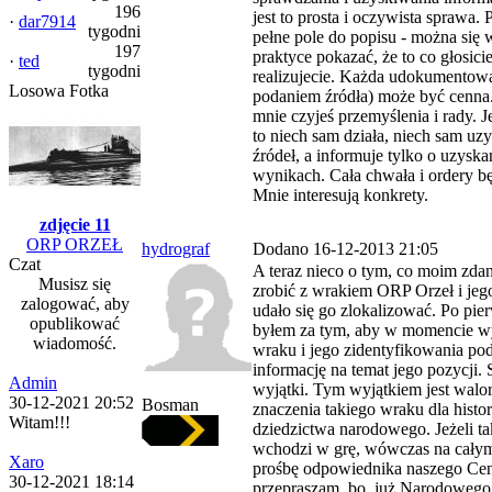
196
jest to prosta i oczywista sprawa.
·
dar7914
tygodni
pełne pole do popisu - można się
197
praktyce pokazać, że to co głosicie
·
ted
tygodni
realizujecie. Każda udokumentowa
Losowa Fotka
podaniem źródła) może być cenna. 
mnie czyjeś przemyślenia i rady. Je
to niech sam działa, niech sam uzy
źródeł, a informuje tylko o uzysk
wynikach. Cała chwała i ordery b
Mnie interesują konkrety.
zdjęcie 11
ORP ORZEŁ
hydrograf
Dodano 16-12-2013 21:05
Czat
A teraz nieco o tym, co moim zda
Musisz się
zrobić z wrakiem ORP Orzeł i jeg
zalogować, aby
udało się go zlokalizować. Po pi
opublikować
byłem za tym, aby w momencie wy
wiadomość.
wraku i jego zidentyfikowania po
informację na temat jego pozycji.
Admin
wyjątki. Tym wyjątkiem jest walor
30-12-2021 20:52
Bosman
znaczenia takiego wraku dla histori
Witam!!!
dziedzictwa narodowego. Jeżeli ta
wchodzi w grę, wówczas na całym
Xaro
prośbę odpowiednika naszego Cen
30-12-2021 18:14
przepraszam, bo, już Narodowe