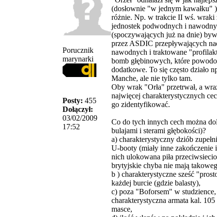
(dosłownie "w jednym kawałku" )
różnie. Np. w trakcie II wś. wraki
jednostek podwodnych i nawodn
(spoczywających już na dnie) by
przez ASDIC przepływających na
Porucznik
nawodnych i traktowane "profilakt
marynarki
bomb głębinowych, które powodo
dodatkowe. To się często działo 
Manche, ale nie tylko tam.
Oby wrak "Orła" przetrwał, a wra
najwięcej charakterystycznych ce
Posty:
455
go zidentyfikować.
Dołączył:
03/02/2009
Co do tych innych cech można dol
17:52
bulajami i sterami głębokości)?
a) charakterystyczny dziób zupełn
U-booty (miały inne zakończenie i
nich ulokowana piła przeciwsiecio
brytyjskie chyba nie mają takoweg
b ) charakterystyczne sześć "pros
każdej burcie (gdzie balasty),
c) poza "Boforsem" w studzience,
charakterystyczna armata kal. 10
masce,