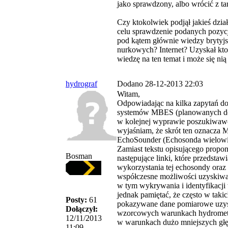
jako sprawdzony, albo wrócić z ta
Czy ktokolwiek podjął jakieś dzia
celu sprawdzenie podanych pozy
pod kątem głównie wiedzy brytyjs
nurkowych? Internet? Uzyskał kto
wiedzę na ten temat i może się nią
hydrograf
Dodano 28-12-2013 22:03
Witam,
Odpowiadając na kilka zapytań d
systemów MBES (planowanych do
w kolejnej wyprawie poszukiwawc
wyjaśniam, że skrót ten oznacza 
EchoSounder (Echosonda wielow
Zamiast tekstu opisującego propo
Bosman
następujące linki, które przedstawi
wykorzystania tej echosondy oraz 
współczesne możliwości uzyskiwa
w tym wykrywania i identyfikacji
jednak pamiętać, że często w takic
Posty:
61
pokazywane dane pomiarowe uzy
Dołączył:
wzorcowych warunkach hydromete
12/11/2013
w warunkach dużo mniejszych głę
11:09