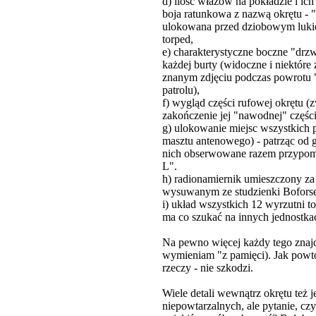
d) ilość włazów na pokładzie i ich
boja ratunkowa z nazwą okrętu - 
ulokowana przed dziobowym luki
torped,
e) charakterystyczne boczne "drzw
każdej burty (widoczne i niektóre 
znanym zdjęciu podczas powrotu "
patrolu),
f) wygląd części rufowej okrętu (
zakończenie jej "nawodnej" części
g) ulokowanie miejsc wszystkich 
masztu antenowego) - patrząc od 
nich obserwowane razem przypom
L".
h) radionamiernik umieszczony za 
wysuwanym ze studzienki Bofor
i) układ wszystkich 12 wyrzutni to
ma co szukać na innych jednostka
Na pewno więcej każdy tego znajd
wymieniam "z pamięci). Jak powt
rzeczy - nie szkodzi.
Wiele detali wewnątrz okrętu też j
niepowtarzalnych, ale pytanie, czy