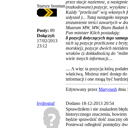
przez stacje naziemne, a nastę
Starszy bosman
(rozkodowane) pozycje, wysyłan
Każdy "przeliczał" w/g własnych f
usłyszał )... Tutaj nastąpiło niepo
zrozumienie treści zawartych w d
Muzeum MW, MW, Biuro Badań Hi
Posty:
89
Pan minister Klich posiadają:
Dołączył:
8 pozycji dotyczących tego sameg
17/02/2013
nich są pozycje przeliczone z brytyj
23:12
morskiej), pozycje dwóch niezide
wraków (z dokładnością do "milim
wiele innych informacji....
.... A więc ta pozycja którą podał
właściwą. Możesz mieć dostęp do
informacji i one mogą być bardzie
Edytowany przez
Maryoush
dnia 
hydrograf
Dodano 18-12-2013 20:54
Sprawdziłem i nie znalazłem błędu
historycznego znaczenia, bowiem i
będzie sprawdzić dość znaczny ob
Ponieważ odległość pomiędzy d