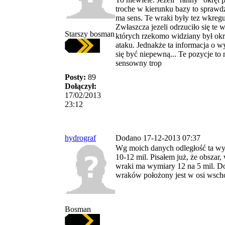
troche w kierunku bazy to sprawdz
ma sens. Te wraki były tez wkreg
Zwłaszcza jezeli odrzuciło się te 
Starszy bosman
których rzekomo widziany był okr
ataku. Jednakże ta informacja o 
się być niepewną... Te pozycje to
sensowny trop
Posty:
89
Dołączył:
17/02/2013
23:12
hydrograf
Dodano 17-12-2013 07:37
Wg moich danych odległość ta wy
10-12 mil. Pisałem już, że obszar,
wraki ma wymiary 12 na 5 mil. D
wraków położony jest w osi wsch
Bosman