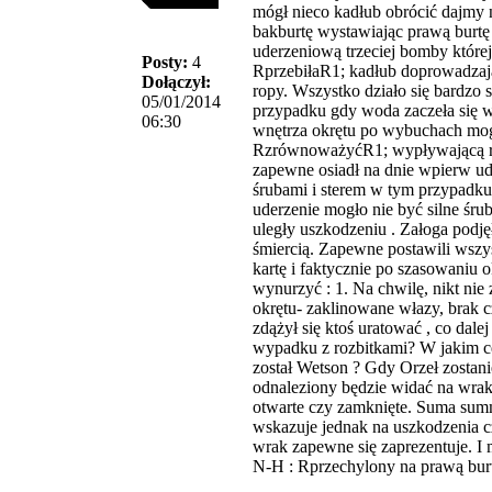
mógł nieco kadłub obrócić dajmy n
bakburtę wystawiając prawą burtę 
uderzeniową trzeciej bomby której
Posty:
4
RprzebiłaR1; kadłub doprowadzaj
Dołączył:
ropy. Wszystko działo się bardzo
05/01/2014
przypadku gdy woda zaczeła się w
06:30
wnętrza okrętu po wybuchach mog
RzrównoważyćR1; wypływającą ro
zapewne osiadł na dnie wpierw ud
śrubami i sterem w tym przypadk
uderzenie mogło nie być silne śru
uległy uszkodzeniu . Załoga podję
śmiercią. Zapewne postawili wszy
kartę i faktycznie po szasowaniu o
wynurzyć : 1. Na chwilę, nikt nie
okrętu- zaklinowane włazy, brak c
zdążył się ktoś uratować , co dale
wypadku z rozbitkami? W jakim c
został Wetson ? Gdy Orzeł zostan
odnaleziony będzie widać na wrak
otwarte czy zamknięte. Suma sum
wskazuje jednak na uszkodzenia c
wrak zapewne się zaprezentuje. I 
N-H : Rprzechylony na prawą bu