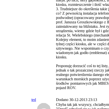
miejsc po nich, stery głębokości, 
kiosku, rozmieszczenie i ilość wł
3. Trudniejsze do określenia takie 
co? Z pewnością instalacja telefon
podwodnej (opracowany prawdop
prof. Janusza Groszkowskiego z I
zainstalowany na bliźniaku. Jest r
urządzenia, wiemy gdzie był i gdz
relacja St. Wielebskiego (mechan
Kolejny element, to moim zdaniem
tylnej części kiosku, ale w części 
sztywnego. Nie wspominam o czy
wiadomym jak godło (emblemat) z
kiosku.
Proponuję dorzucić coś to tej listy
jednak o tak prozaicznej rzeczy j
realnego potwierdzenia danego e
warunkach morskich poprzez użyc
środków pomiarowych jak MBES,
pojazd ROV.
ted
Dodano 30-12-2013 23:13
Chyba tak jak wszyscy, chciałby
"Orzeł" odnalazł się w jak najleps