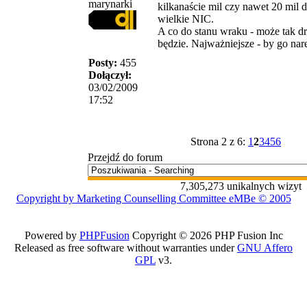
marynarki
kilkanaście mil czy nawet 20 mil da
wielkie NIC.
A co do stanu wraku - może tak d
będzie. Najważniejsze - by go nar
Posty:
455
Dołączył:
03/02/2009
17:52
Strona 2 z 6:
1
2
3
4
5
6
Przejdź do forum
7,305,273 unikalnych wizyt
Copyright by Marketing Counselling Committee eMBe © 2005
Powered by
PHPFusion
Copyright © 2026 PHP Fusion Inc
Released as free software without warranties under
GNU Affero
GPL
v3.