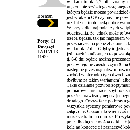
wrakami to ok. 5,7 mili i znamy ic
wykonanie szybkiego wstępnego r
którym będzie można powiedzieć c
Bosman
jest wrakiem OP czy nie, nie powi
niż 1 dzień (o ile będą dobre war
W przypadku najmniejszych wątpl
podejrzenia, że jednak może to by
trzeba będzie, tak jak napisałem w
Posty:
61
przeznaczyć na pełne zbadanie ta
Dołączył:
wraku ok. 2 dni. Gdyby to jednak
12/11/2013
jednostek handlowych to powstałą
11:09
tj. 6-8 dni będzie można przezna
prac w rejonie zasadniczym (6 na 6
następnie przesunąć obszar poszu
zachód w kierunku tych dwóch z
(byłbym za takim wariantem), alb
Takie działanie pozwoli zoptymal
pomiarowe i nie tracić zbytnio cza
przejścia nawigacyjnego z jednego
drugiego. Oczywiście podczas tego
wszystkie systemy pomiarowe po
załączone. Czasami bowiem coś in
może się trafić po drodze. Po wyk
prac albo będzie można odklikać j
kolejną koncepcję i zaznaczyć kol