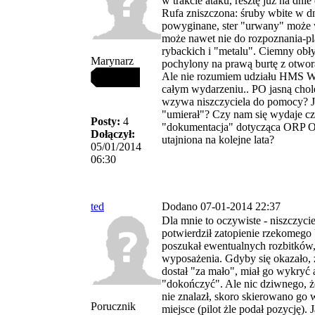
w trakcie ataku, resztę już na dni
Rufa zniszczona: śruby wbite w 
powyginane, ster "urwany" może w
może nawet nie do rozpoznania-plą
rybackich i "metalu". Ciemny obły
Marynarz
pochylony na prawą burtę z otwor
Ale nie rozumiem udziału HM
całym wydarzeniu.. PO jasną chol
wzywa niszczyciela do pomocy? J
"umierał"? Czy nam się wydaje c
Posty:
4
"dokumentacja" dotycząca ORP 
Dołączył:
utajniona na kolejne lata?
05/01/2014
06:30
ted
Dodano 07-01-2014 22:37
Dla mnie to oczywiste - niszczyc
potwierdził zatopienie rzekomego
poszukał ewentualnych rozbitków,
wyposażenia. Gdyby się okazało,
dostał "za mało", miał go wykryć 
"dokończyć". Ale nic dziwnego, że
nie znalazł, skoro skierowano go
Porucznik
miejsce (pilot żle podał pozycję). Ja