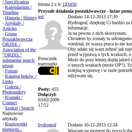
/ Specification
Strona 2 z 6:
1
2
3
4
5
6
·
Kalendarium /
Przyszłe działania poszukiwawcze - luźne pomy
Timeline
ted
Dodano 14-12-2013 17:30
·
Historia / History
Hydrograf, dziękuję Ci bardzo za
·
Artykuły /
informacje.
Articles
Ja na pewno z nich skorzystam.
·
Grupa
Chciałem by zostały tu udostępni
Poszukiwawcza
wiedział, że wasza praca to nie k
ORZEŁ /
Oby udało się wam zebrać jak najw
Association of the
przed wyprawą o tych wrakach, o k
"ORZEL"
Porucznik
Może do pory letniej dojdą jakieś
submarine search
marynarki
o innych wrakach (może OP?). Tr
group
kolejną wyprawę i w razie potrze
·
Forum
odzywam się.
·
Katalog linków /
Links
·
Galeria /
Posty:
455
Photogallery
Dołączył:
·
Kontakt /
03/02/2009
Contact
17:52
·
Szukaj / Search
Najnowsze
artykuły
·
Krążowniki
hydrograf
Dodano 16-12-2013 12:34
pomocni...
Wracam na moment do pozycji d