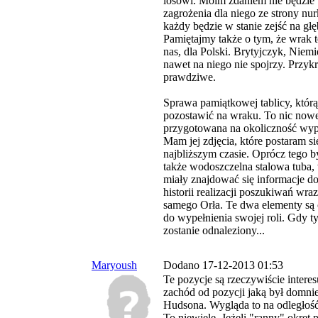
losowi. Moim zdaniem nie będzie
zagrożenia dla niego ze strony n
każdy będzie w stanie zejść na gł
Pamiętajmy także o tym, że wrak t
nas, dla Polski. Brytyjczyk, Niem
nawet na niego nie spojrzy. Przykre
prawdziwe.
Sprawa pamiątkowej tablicy, któr
pozostawić na wraku. To nic nowe
przygotowana na okoliczność wy
Mam jej zdjęcia, które postaram s
najbliższym czasie. Oprócz tego 
także wodoszczelna stalowa tuba,
miały znajdować się informacje do
historii realizacji poszukiwań wraz
samego Orła. Te dwa elementy są 
do wypełnienia swojej roli. Gdy t
zostanie odnaleziony...
Maryoush
Dodano 17-12-2013 01:53
Te pozycje są rzeczywiście interes
zachód od pozycji jaką był domni
Hudsona. Wygląda to na odległość
To niewiele. Jeżeli "ranny" okręt 