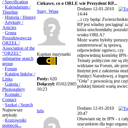
/ Specification
Ciekawe, co o ORLE wie Prezydent RP...
·
Kalendarium /
Dodano 12-01-2010
Stary_Wraq
Timeline
14:44
·
Historia / History
...i czy będąc Zwierzchnik
·
Artykuły /
RP jest władny pociągnąć za
Articles
która uruchomiłaby poszuk
·
Grupa
wraku ORŁA?
Poszukiwawcza
Może warto byłoby poruszy
ORZEŁ /
zainteresować tą sprawą,
Association of the
odpowiednie ogniwo, czy
"ORZEL"
Kapitan marynarki
odpowiednią komórkę IPN-
submarine search
Tematy polityczne nie są zb
group
widziane na Forum, ale prze
·
Forum
Instytut jest z założenia str
·
Katalog linków /
Pamięci Narodowej, a lege
Posty:
620
Links
"Orła" z pewnością jest czę
Dołączył:
05/02/2005
·
Galeria /
polskiej historii wartą uwiec
10:23
Photogallery
·
Kontakt /
Contact
·
Szukaj / Search
Dodano 12-01-2010
Najnowsze
lufa
20:47
artykuły
Obawiam się że IPN - z ca
·
Krążowniki
szacunkiem dla tego organu
pomocni...