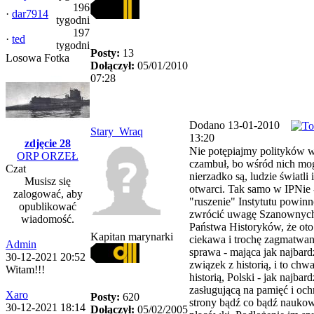
196
·
dar7914
tygodni
197
·
ted
tygodni
Posty:
13
Losowa Fotka
Dołączył:
05/01/2010
07:28
Dodano 13-01-2010
Stary_Wraq
13:20
zdjęcie 28
Nie potępiajmy polityków 
ORP ORZEŁ
czambuł, bo wśród nich mog
Czat
nierzadko są, ludzie światli i
Musisz się
otwarci. Tak samo w IPNie 
zalogować, aby
"ruszenie" Instytutu powin
opublikować
zwrócić uwagę Szanownyc
wiadomość.
Państwa Historyków, że oto
Kapitan marynarki
ciekawa i trochę zagmatwa
Admin
sprawa - mająca jak najbard
30-12-2021 20:52
związek z historią, i to chw
Witam!!!
historią, Polski - jak najbard
zasługującą na pamięć i och
Xaro
Posty:
620
strony bądź co bądź nauko
30-12-2021 18:14
Dołączył:
05/02/2005