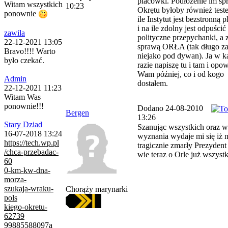
placówki. Podłożenie im s
Witam wszystkich
10:23
Okrętu byłoby również test
ponownie
ile Instytut jest bezstronną
i na ile zdolny jest odpuścić
zawila
polityczne przepychanki, a z
22-12-2021 13:05
sprawą ORŁA (tak długo z
Bravo!!!! Warto
niejako pod dywan). Ja w 
było czekać.
razie napiszę tu i tam i opo
Wam później, co i od kogo
Admin
dostałem.
22-12-2021 11:23
Witam Was
ponownie!!!
Dodano 24-08-2010
Bergen
13:26
Stary Dziad
Szanując wszystkich oraz w
16-07-2018 13:24
wyznania wydaje mi się iż 
https://tech.wp.pl
tragicznie zmarły Prezyden
/chca-przebadac-
wie teraz o Orle już wszystk
60
0-km-kw-dna-
morza-
szukaja-wraku-
Chorąży marynarki
pols
kiego-okretu-
62739
99885588097a