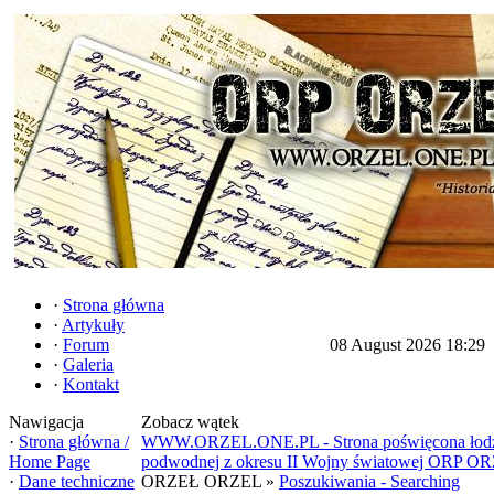
·
Strona główna
·
Artykuły
·
Forum
08 August 2026 18:29
·
Galeria
·
Kontakt
Nawigacja
Zobacz wątek
·
Strona główna /
WWW.ORZEL.ONE.PL - Strona poświęcona łod
Home Page
podwodnej z okresu II Wojny światowej ORP O
·
Dane techniczne
ORZEŁ ORZEL »
Poszukiwania - Searching