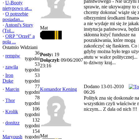
państwowego - Nie uczyni n
·
U-Booty
sprawie, nie ukrywajmy to 
nietypowo ut...
chcemy dokonać wiąże się 
·
O potrzebie
olbrzymimi środkami finan
posiadan...
a nie wydaje mi się że jaka
·
Antoni's Story
Mat
instytucja państwowa, będz
(Tol...
skłonna łożyć fundusze na
·
ORP "Orzeł" a
poszukiwania, które mogą
pola ...
zakończyć się fiaskiem. Co
Ostatnio Widziani
gdyby można było tego uży
36
Posty:
19
·
rempiw
atutu w walce politycznej...
tygodni
Dołączył:
09/06/2007
to dziwny kraj...
53
23:16
·
zawila
tygodni
·
Iron
53
Duke
tygodni
77
Dodano 13-01-2010
·
Marcin
Komandor Kening
tygodni
06:26
78
Polityk zna się doskonale n
·
Thor
tygodni
wszystkim czyli właściwie 
106
niczym... Z dala od nich !!!
·
Krolik
tygodni
132
·
donitzz
tygodni
·
154
Mat
Maryoush
tygodni