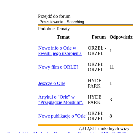
Przejdź do forum
Podobne Tematy
Temat
Forum
Odpowiedz
Nowe info o Orle w
ORZEŁ -
1
kwestii jego uzbrojenia
ORZEL
ORZEŁ -
Nowy film o ORLE?
11
ORZEL
HYDE
Jeszcze o Orle
1
PARK
Artykuł o "Orle" w
HYDE
3
"Przeglądzie Morskim".
PARK
ORZEŁ -
Nowe publikacje o "Orle"
8
ORZEL
7,312,811 unikalnych wizyt