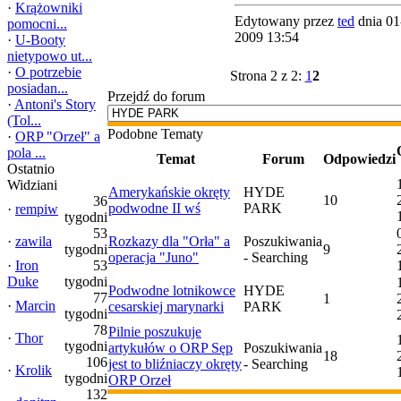
·
Krążowniki
Edytowany przez
ted
dnia 01
pomocni...
2009 13:54
·
U-Booty
nietypowo ut...
·
O potrzebie
Strona 2 z 2:
1
2
posiadan...
Przejdź do forum
·
Antoni's Story
(Tol...
Podobne Tematy
·
ORP "Orzeł" a
pola ...
Temat
Forum
Odpowiedzi
Ostatnio
Widziani
Amerykańskie okręty
HYDE
10
36
podwodne II wś
PARK
·
rempiw
tygodni
53
·
zawila
Rozkazy dla "Orła" a
Poszukiwania
tygodni
9
operacja "Juno"
- Searching
·
Iron
53
Duke
tygodni
Podwodne lotnikowce
HYDE
77
1
·
Marcin
cesarskiej marynarki
PARK
tygodni
78
Pilnie poszukuje
·
Thor
tygodni
artykułów o ORP Sęp
Poszukiwania
18
106
jest to bliźniaczy okręty
- Searching
·
Krolik
tygodni
ORP Orzeł
132