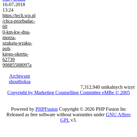
16-07-2018
13:24
https://tech.wp.pl
/chca-przebadac-
60
0-km-kw-dna-
morza-
szukaja-wraku-
pols
kiego-okretu-
62739
99885588097a
Archiwum
shoutboksa
7,312,940 unikalnych wizyt
Copyright by Marketing Counselling Committee eMBe © 2005
Powered by
PHPFusion
Copyright © 2026 PHP Fusion Inc
Released as free software without warranties under
GNU Affero
GPL
v3.