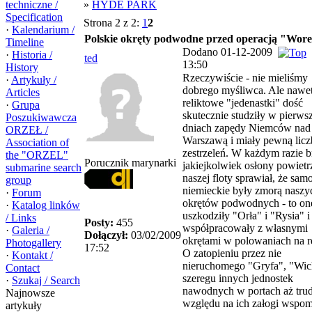
techniczne /
»
HYDE PARK
Specification
Strona 2 z 2:
1
2
·
Kalendarium /
Polskie okręty podwodne przed operacją "Wor
Timeline
Dodano 01-12-2009
·
Historia /
ted
13:50
History
Rzeczywiście - nie mieliśmy
·
Artykuły /
dobrego myśliwca. Ale nawe
Articles
reliktowe "jedenastki" dość
·
Grupa
skutecznie studziły w pierws
Poszukiwawcza
dniach zapędy Niemców nad
ORZEŁ /
Warszawą i miały pewną licz
Association of
zestrzeleń. W każdym razie b
the "ORZEL"
Porucznik marynarki
jakiejkolwiek osłony powietr
submarine search
naszej floty sprawiał, że sam
group
niemieckie były zmorą naszy
·
Forum
okrętów podwodnych - to on
·
Katalog linków
uszkodziły "Orła" i "Rysia" i
/ Links
Posty:
455
współpracowały z własnymi
·
Galeria /
Dołączył:
03/02/2009
okrętami w polowaniach na re
Photogallery
17:52
O zatopieniu przez nie
·
Kontakt /
nieruchomego "Gryfa", "Wich
Contact
szeregu innych jednostek
·
Szukaj / Search
nawodnych w portach aż tru
Najnowsze
względu na ich załogi wspom
artykuły