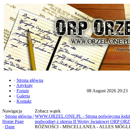
·
Strona główna
·
Artykuły
·
Forum
08 August 2026 20:23
·
Galeria
·
Kontakt
Nawigacja
Zobacz wątek
·
Strona główna /
WWW.ORZEL.ONE.PL - Strona poświęcona łodz
Home Page
podwodnej z okresu II Wojny światowej ORP OR
·
Dane
RÓŻNOŚCI - MISCELLANEA - ALLES MÖGL