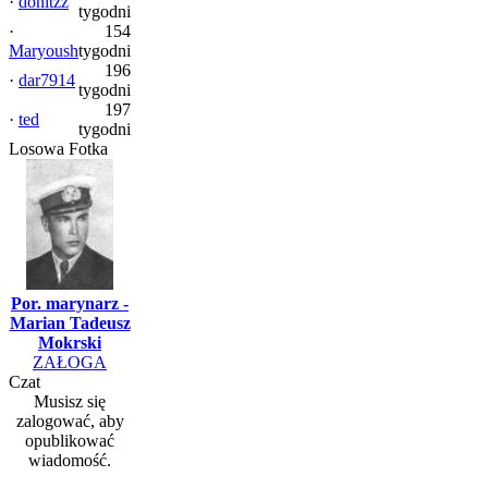
·
donitzz
tygodni
·
154
Maryoush
tygodni
196
·
dar7914
tygodni
197
·
ted
tygodni
Losowa Fotka
Por. marynarz -
Marian Tadeusz
Mokrski
ZAŁOGA
Czat
Musisz się
zalogować, aby
opublikować
wiadomość.