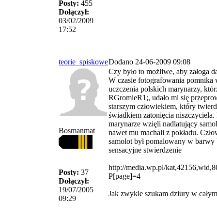
Posty:
455
Dołączył:
03/02/2009
17:52
teorie_spiskowe
Dodano 24-06-2009 09:08
Czy było to możliwe, aby załoga da
W czasie fotografowania pomnika
uczczenia polskich marynarzy, któr
RGromieR1;, udało mi się przepr
starszym człowiekiem, który twierd
świadkiem zatonięcia niszczyciela.
marynarze wzięli nadlatujący samolo
Bosmanmat
nawet mu machali z pokładu. Człowi
samolot był pomalowany w barwy b
sensacyjne stwierdzenie
http://media.wp.pl/kat,42156,wid
Posty:
37
P[page]=4
Dołączył:
19/07/2005
Jak zwykle szukam dziury w całym,a
09:29