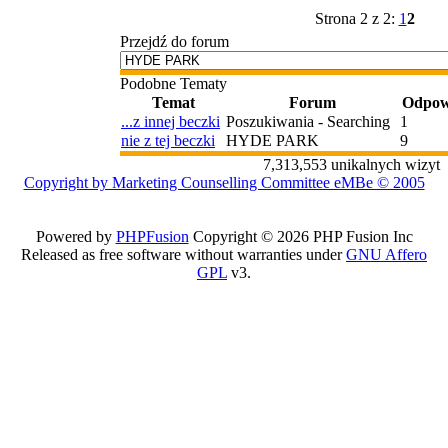
Strona 2 z 2:
1
2
Przejdź do forum
Podobne Tematy
Temat
Forum
Odpow
...z innej beczki
Poszukiwania - Searching
1
nie z tej beczki
HYDE PARK
9
7,313,553 unikalnych wizyt
Copyright by Marketing Counselling Committee eMBe © 2005
Powered by
PHPFusion
Copyright © 2026 PHP Fusion Inc
Released as free software without warranties under
GNU Affero
GPL
v3.