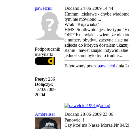
pawelciol
Dodano 24-06-2009 14:44
Hmmm...ciekawe - chyba wiadomo 
tym nie mówiono....
Wrak "Kujawiaka":
HMS"Southwold" jest też typu "Hun
ORP"Kujawiak" - wiem ,że niektór
a numery obydwu zaczynają się na "
zdjecia do których dostałem ukazu
Podporucznik
stanie - nawet znajac indywidualne
marynarki
jednostkami było by to trudne...
Edytowany przez
pawelciol
dnia 2
Posty:
236
Dołączył:
13/02/2009
20:04
Ambreliser
Dodano 28-06-2009 23:06
Panowie, !
Czy ktoś ma Nasze Morze,Nr 04/2