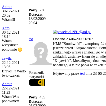
Admin
Posty:
236
30-12-2021
Dołączył:
20:52
13/02/2009
Witam!!!
20:04
Xaro
30-12-2021
18:14
ted
Dodano 23-06-2009 18:07
Witam
HMS "Southwold" - zatopiony 24 m
wszystkich
jeszcze przed "Kujawiakiem". Poni
ponownie
szukali tego wraku i znaleźli go w
zakładali, zastanawiałem się chwilę
zawila
"Kujawiak". Musiałbym jednak zn
22-12-2021
badanego, a ta nie padła w trakcie 
13:05
Bravo!!!! Warto
Porucznik
Edytowany przez
ted
dnia 23-06-2
było czekać.
marynarki
Admin
22-12-2021
11:23
Witam Was
Posty:
455
ponownie!!!
Dołączył:
03/02/2009