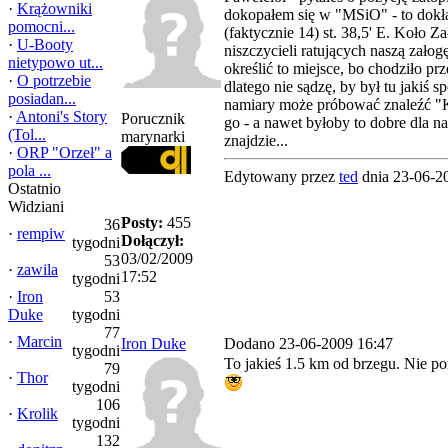
·
Krążowniki
dokopałem się w "MSiO" - to dokła
pomocni...
(faktycznie 14) st. 38,5' E. Koło Z
·
U-Booty
niszczycieli ratujących naszą załog
nietypowo ut...
określić to miejsce, bo chodziło pr
·
O potrzebie
dlatego nie sądzę, by był tu jakiś s
posiadan...
namiary może próbować znaleźć "K
·
Antoni's Story
Porucznik
go - a nawet byłoby to dobre dla na
(Tol...
marynarki
znajdzie...
·
ORP "Orzeł" a
pola ...
Edytowany przez
ted
dnia 23-06-2
Ostatnio
Widziani
Posty:
455
36
·
rempiw
Dołączył:
tygodni
03/02/2009
53
·
zawila
17:52
tygodni
·
Iron
53
Duke
tygodni
77
·
Marcin
Iron Duke
Dodano 23-06-2009 16:47
tygodni
To jakieś 1.5 km od brzegu. Nie po
79
·
Thor
tygodni
106
·
Krolik
tygodni
132