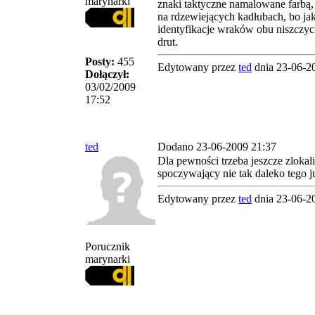
marynarki
znaki taktyczne namalowane farbą, 
na rdzewiejących kadłubach, bo jak
identyfikacje wraków obu niszczyci
drut.
Posty:
455
Edytowany przez
ted
dnia 23-06-2
Dołączył:
03/02/2009
17:52
ted
Dodano 23-06-2009 21:37
Dla pewności trzeba jeszcze zlokal
spoczywający nie tak daleko tego j
Edytowany przez
ted
dnia 23-06-2
Porucznik
marynarki