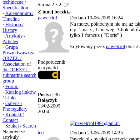
techniczne /
Strona 2 z 2:
1
2
Specification
Z innej beczki...
·
Kalendarium /
pawelciol
Dodano 19-06-2009 16:24
Timeline
Na morzu północnym nie ma aż tak
·
Historia /
o.p. 1-nasz , 1-norweg, 3-holendrów
History
tylko 1 francuz ( "Doris" )
·
Artykuły /
Articles
Edytowany przez
pawelciol
dnia 2
·
Grupa
Poszukiwawcza
ORZEŁ /
Podporucznik
Association of
marynarki
the "ORZEL"
submarine search
group
·
Forum
·
Katalog linków
Posty:
236
/ Links
Dołączył:
·
Galeria /
13/02/2009
Photogallery
20:04
·
Kontakt /
Contact
·
Szukaj / Search
Najnowsze
ted
Dodano 23-06-2009 14:25
artykuły
Pawelciol - pytałeś o pozycję zato