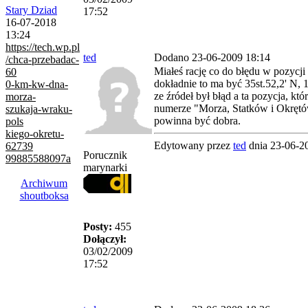
Stary Dziad
17:52
16-07-2018
13:24
https://tech.wp.pl
ted
Dodano 23-06-2009 18:14
/chca-przebadac-
Miałeś rację co do błędu w pozycji
60
dokładnie to ma być 35st.52,2' N, 
0-km-kw-dna-
ze źródeł był błąd a ta pozycja, któr
morza-
numerze "Morza, Statków i Okrętów"
szukaja-wraku-
powinna być dobra.
pols
kiego-okretu-
Edytowany przez
ted
dnia 23-06-2
62739
Porucznik
99885588097a
marynarki
Archiwum
shoutboksa
Posty:
455
Dołączył:
03/02/2009
17:52