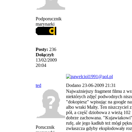
Podporucznik
marynarki
Posty:
236
Dołączył:
13/02/2009
20:04
ted
Dodano 23-06-2009 21:31
Najważniejszy fragment filmu z 
niektórych zdjęć podwodnych niszcz
"dokopiesz" wpisując na google 
albo wraki Malty. Ten niszczyciel z
pół, a część dziobowa z wieżą 102
dobrze zachowana. "Kujawiakowi"
rufę, ale jego kadłub też mógł pęk
Porucznik
zwłaszcza gdyby eksplodowały rozg