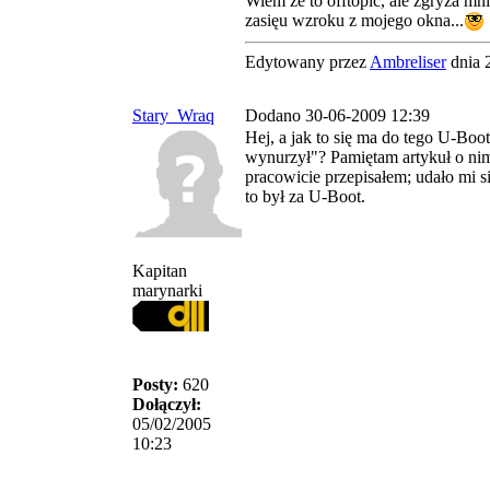
Wiem że to offtopic, ale zgryza mn
zasięu wzroku z mojego okna...
Edytowany przez
Ambreliser
dnia 
Stary_Wraq
Dodano 30-06-2009 12:39
Hej, a jak to się ma do tego U-Boot
wynurzył"? Pamiętam artykuł o nim
pracowicie przepisałem; udało mi 
to był za U-Boot.
Kapitan
marynarki
Posty:
620
Dołączył:
05/02/2005
10:23