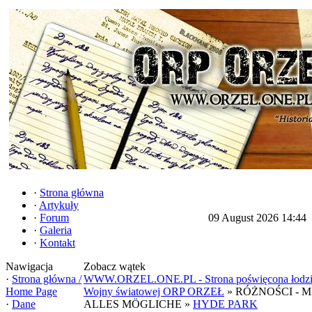
·
Strona główna
·
Artykuły
·
Forum
09 August 2026 14:44
·
Galeria
·
Kontakt
Nawigacja
Zobacz wątek
·
Strona główna /
WWW.ORZEL.ONE.PL - Strona poświęcona łodzi p
Home Page
Wojny światowej ORP ORZEŁ
» RÓŻNOŚCI - M
·
Dane
ALLES MÖGLICHE »
HYDE PARK