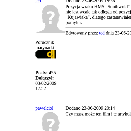
ted
Dodano 23-06-2009 18:36
Pozycja wraku HMS "Southwold" (35
nie jest wcale tak odległa od pozycj
"Kujawiaka", dlatego zastanawiałem
pomylili.
Edytowany przez
ted
dnia 23-06-2
Porucznik
marynarki
Posty:
455
Dołączył:
03/02/2009
17:52
pawelciol
Dodano 23-06-2009 20:14
Czy masz może ten film i te artyku