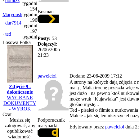
·
donitzz
tygodni
·
154
Bosman
Maryoush
tygodni
196
·
dar7914
tygodni
197
·
ted
tygodni
Posty:
53
Losowa Fotka
Dołączył:
26/06/2005
21:23
pawelciol
Dodano 23-06-2009 17:12
A strony na których dają zdjęcia z
Zdjęcie 9 -
mają , Malta trochę przeszła więc
dokończenie
jest dużo - na pewno ktoś nurkowa
WYGRANE
może wrak "Kujawiaka" jest dawno 
DOKUMENTY
głośno myslę...
- WYROK
Ted - pisałeś o filmie z nurkowani
Czat
Malcie - jak się ten niszczyciel na
Musisz się
Podporucznik
zalogować, aby
marynarki
Edytowany przez
pawelciol
dnia 2
opublikować
wiadomość.