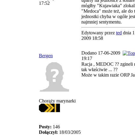
uparty na jednostce z sonar
17:52
mógłby "Kujawiaka" zlokal
"Medoca" może też, ale do t
jednostki chyba w ogóle jes
najmniej sentymentu.
Edytowany przez
ted
dnia 1
2009 18:58
Dodano 17-06-2009
Bergen
19:17
Racja , MEDOC ?? zgineli n
tak właściwie ... ??
Może w takim razie ORP Jas
Chorąży marynarki
Posty:
146
Dołączył:
18/03/2005