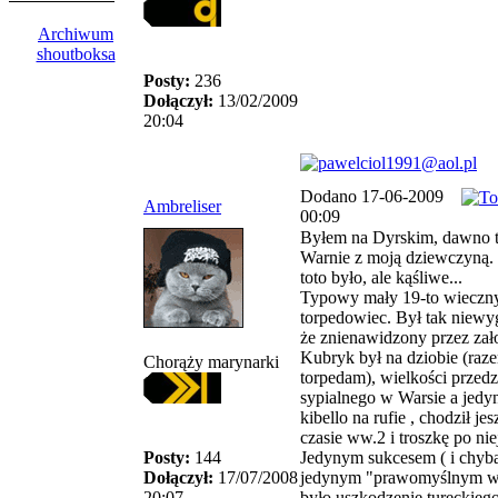
Archiwum
shoutboksa
Posty:
236
Dołączył:
13/02/2009
20:04
Dodano 17-06-2009
Ambreliser
00:09
Byłem na Dyrskim, dawno 
Warnie z moją dziewczyną.
toto było, ale kąśliwe...
Typowy mały 19-to wieczn
torpedowiec. Był tak niewy
że znienawidzony przez zało
Kubryk był na dziobie (raz
Chorąży marynarki
torpedam), wielkości przedz
sypialnego w Warsie a jedy
kibello na rufie , chodził je
czasie ww.2 i troszkę po nie
Posty:
144
Jedynym sukcesem ( i chyb
Dołączył:
17/07/2008
jedynym "prawomyślnym w
20:07
było uszkodzenie tureckiego