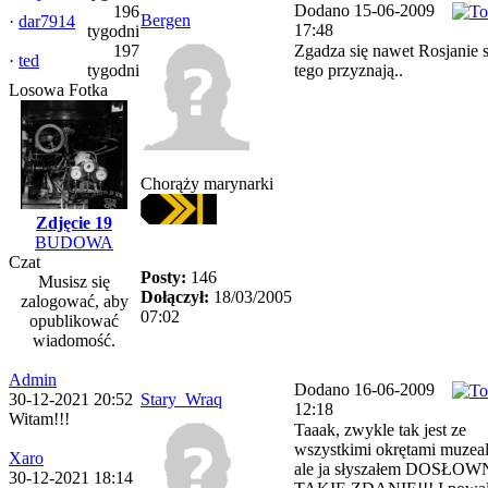
Dodano 15-06-2009
196
Bergen
·
dar7914
17:48
tygodni
197
Zgadza się nawet Rosjanie s
·
ted
tygodni
tego przyznają..
Losowa Fotka
Chorąży marynarki
Zdjęcie 19
BUDOWA
Czat
Posty:
146
Musisz się
Dołączył:
18/03/2005
zalogować, aby
07:02
opublikować
wiadomość.
Admin
Dodano 16-06-2009
30-12-2021 20:52
Stary_Wraq
12:18
Witam!!!
Taaak, zwykle tak jest ze
wszystkimi okrętami muzea
Xaro
ale ja słyszałem DOSŁOW
30-12-2021 18:14