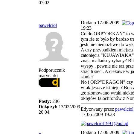
07:02
Dodano 17-06-2009
pawelciol
19:23
Co do ORP"ORKAN" to w
tym ,że to było by bardzo t
jesli nie niemożliwe do wyk
A czy przypadkiem miejsca
zatonięcia "KUJAWIAKA" 
znają maltańscy rybacy? Bl
wyspy , pewnie nie raz prze
Podporucznik
stracili sieci. A ciekawe w j
marynarki
stanie?
No i ORP"DRAGON" czy 
wrak jeszcze istnieje ? Bo 
,że złomowano wraki niekt
okrętów-falochronów z Nor
Posty:
236
Dołączył:
13/02/2009
Edytowany przez
pawelciol
20:04
17-06-2009 19:28
Dodano 17-06-2009