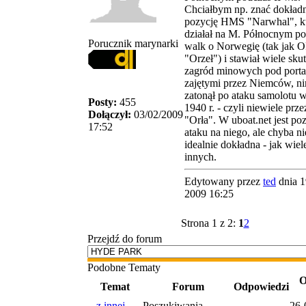
Chciałbym np. znać dokład
pozycję HMS "Narwhal", k
działał na M. Północnym p
Porucznik marynarki
walk o Norwegię (tak jak 
"Orzeł") i stawiał wiele sk
zagród minowych pod port
zajętymi przez Niemców, n
zatonął po ataku samolotu w
Posty:
455
1940 r. - czyli niewiele prze
Dołączył:
03/02/2009
"Orła". W uboat.net jest po
17:52
ataku na niego, ale chyba ni
idealnie dokładna - jak wiel
innych.
Edytowany przez
ted
dnia 1
2009 16:25
Strona 1 z 2:
1
2
Przejdź do forum
Podobne Tematy
O
Temat
Forum
Odpowiedzi
...z innej
Poszukiwania -
26-