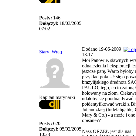
Posty:
146
Dołączył:
18/03/2005
07:02
Dodano 19-06-2009
Stary_Wraq
13:17
Moi Panowie, sławnych wr
odnalezienia i eksploracji je
jeszcze parę. Warto byłoby 
przykład pokusić się o posz
brazylijskiego drednota SA
PAULO, tego, co to zatonął
holowany na złom. Ciekawe
Kapitan marynarki
udałoby się poodnajdywać i
poidentyfikować wraki z B
Jutlandzkiej (Indefatigable,
Mary & Co.) - a może i one 
opisane??
Posty:
620
Dołączył:
05/02/2005
Nasz ORZEŁ jest dla nas
10:23