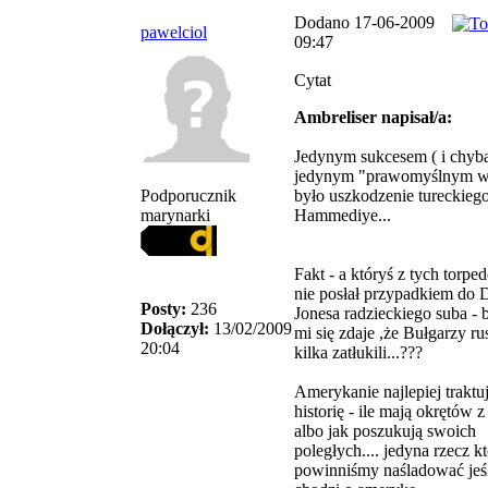
Dodano 17-06-2009
pawelciol
09:47
Cytat
Ambreliser napisał/a:
Jedynym sukcesem ( i chyb
jedynym "prawomyślnym w
Podporucznik
było uszkodzenie tureckiego
marynarki
Hammediye...
Fakt - a któryś z tych torp
nie posłał przypadkiem do 
Posty:
236
Jonesa radzieckiego suba - 
Dołączył:
13/02/2009
mi się zdaje ,że Bułgarzy r
20:04
kilka zatłukili...???
Amerykanie najlepiej traktu
historię - ile mają okrętów
albo jak poszukują swoich
poległych.... jedyna rzecz k
powinniśmy naśladować jeś