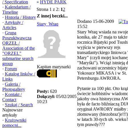
/ Specification
»
HYDE PARK
·
Kalendarium /
Strona 1 z 2:
1
2
Timeline
Z innej beczki...
·
Historia / History
Dodano 15-06-2009
·
Artykuły /
Stary_Wraq
15:52
Articles
Stary Wraq wsiada na swoj
·
Grupa
konika, ale 27 maja to także
Poszukiwawcza
rocznica Bijatyki pod Tsush
ORZEŁ /
wyjścia w pierwszy rejs
Association of the
transatlantyckiego liniowc
"ORZEL"
Mary" (czyli mojej kochane
submarine search
"Maryśki"). Wciąż istnieją 
group
Kapitan marynarki
zachowani uczestnicy bijaty
·
Forum
Yokosuce MIKASA i w St.
·
Katalog linków /
Petersburgu AWRORA.
Links
·
Galeria /
Pytanie za 100 pkt. Oto krą
Photogallery
Posty:
620
świecie hobbistów wiadomo
·
Kontakt /
Dołączył:
05/02/2005
jakoby owa historyczna 
Contact
10:23
była de facto bliźniaczą D
·
Szukaj / Search
oryginał AWRORY miałby z
Najnowsze
złomowany (biezobraz'je!!!)
artykuły
w latach 30-tych ub. wieku?
·
Krążowniki
tym prawdy???
pomocni...