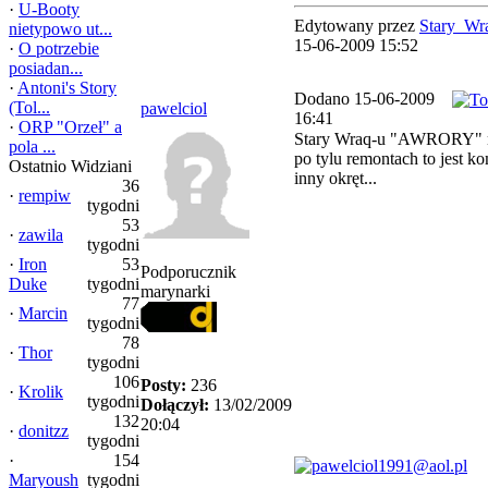
·
U-Booty
Edytowany przez
Stary_Wr
nietypowo ut...
15-06-2009 15:52
·
O potrzebie
posiadan...
·
Antoni's Story
Dodano 15-06-2009
(Tol...
pawelciol
16:41
·
ORP "Orzeł" a
Stary Wraq-u "AWRORY" n
pola ...
po tylu remontach to jest k
Ostatnio Widziani
inny okręt...
36
·
rempiw
tygodni
53
·
zawila
tygodni
·
Iron
53
Podporucznik
Duke
tygodni
marynarki
77
·
Marcin
tygodni
78
·
Thor
tygodni
106
Posty:
236
·
Krolik
tygodni
Dołączył:
13/02/2009
132
20:04
·
donitzz
tygodni
·
154
Maryoush
tygodni