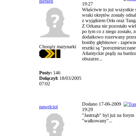
Bergen
19:27
Właściwie to już wszystkie 
wraki okrętów zostały odnal
z wyjątkiem Orła oraz Tanga,
Z Orkana nie pozostało wiel
po tym co z niego zostało, z
dodatkowo rozerwany prze
bomby głębinowe - zapewn
Chorąży marynarki
resztki są "porozmieszczane
Atlantyckie prądy na bard
obszarze...
Posty:
146
Dołączył:
18/03/2005
07:02
Dodano 17-06-2009
pawelciol
19:29
"Jastrząb" byl już na forym
"wałkowany"...