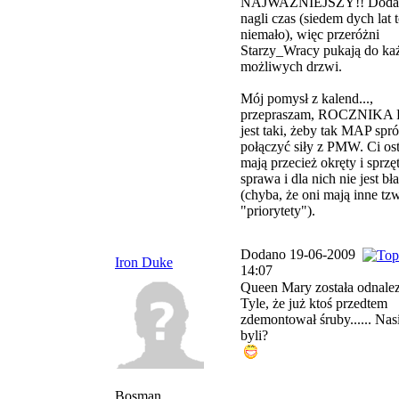
NAJWAŻNIEJSZY!! Doda
nagli czas (siedem dych lat 
niemało), więc przeróżni
Starzy_Wracy pukają do ka
możliwych drzwi.
Mój pomysł z kalend...,
przepraszam, ROCZNIKA 
jest taki, żeby tak MAP spr
połączyć siły z PMW. Ci ost
mają przecież okręty i sprzęt
sprawa i dla nich nie jest bł
(chyba, że oni mają inne tzw
"priorytety").
Dodano 19-06-2009
Iron Duke
14:07
Queen Mary została odnalez
Tyle, że już ktoś przedtem
zdemontował śruby...... Nas
byli?
Bosman