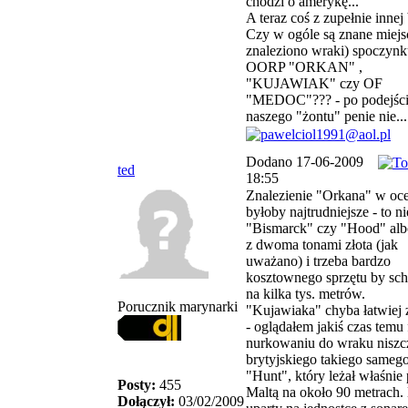
chodzi o amerykę...
A teraz coś z zupełnie innej
Czy w ogóle są znane miejs
znaleziono wraki) spoczyn
OORP "ORKAN" ,
"KUJAWIAK" czy OF
"MEDOC"??? - po podejśc
naszego "żontu" penie nie...
Dodano 17-06-2009
ted
18:55
Znalezienie "Orkana" w oc
byłoby najtrudniejsze - to n
"Bismarck" czy "Hood" alb
z dwoma tonami złota (jak
uważano) i trzeba bardzo
kosztownego sprzętu by sch
na kilka tys. metrów.
Porucznik marynarki
"Kujawiaka" chyba łatwiej 
- oglądałem jakiś czas temu 
nurkowaniu do wraku niszc
brytyjskiego takiego sameg
"Hunt", który leżał właśnie
Posty:
455
Maltą na około 90 metrach.
Dołączył:
03/02/2009