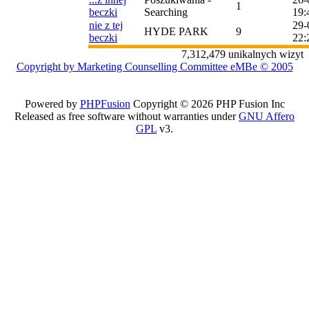
1
beczki
Searching
19:
nie z tej
29-
HYDE PARK
9
beczki
22:
7,312,479 unikalnych wizyt
Copyright by Marketing Counselling Committee eMBe © 2005
Powered by
PHPFusion
Copyright © 2026 PHP Fusion Inc
Released as free software without warranties under
GNU Affero
GPL
v3.