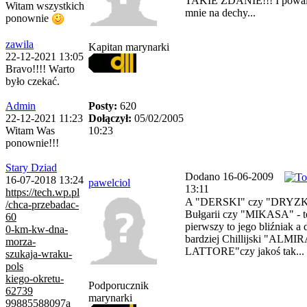
TAKIE ZDANIE!!! I powal
Witam wszystkich
mnie na dechy...
ponownie
zawila
Kapitan marynarki
22-12-2021 13:05
Bravo!!!! Warto
było czekać.
Posty:
620
Admin
Dołączył:
05/02/2005
22-12-2021 11:23
10:23
Witam Was
ponownie!!!
Stary Dziad
Dodano 16-06-2009
16-07-2018 13:24
pawelciol
13:11
https://tech.wp.pl
A "DERSKI" czy "DRYZK
/chca-przebadac-
Bułgarii czy "MIKASA" - t
60
pierwszy to jego bliźniak a 
0-km-kw-dna-
bardziej Chillijski "ALM
morza-
LATTORE"czy jakoś tak...
szukaja-wraku-
pols
kiego-okretu-
Podporucznik
62739
marynarki
99885588097a