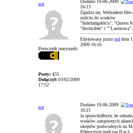
Dodano 19-06-2009
ted
16:15
Zgadza się. Widziałem film 
zejściu do wraków
"Indefatigable'a", "Queen 
"Invincible" i ""Luetzowa".
Edytowany przez
ted
dnia 1
2009 16:16
Porucznik marynarki
Posty:
455
Dołączył:
03/02/2009
17:52
Dodano 19-06-2009
ted
16:21
Ja sprawdziłbym, ile odnale
wraków zatopionych alianc
okrętów podwodnych na M
Północnym podczas II w.ś.