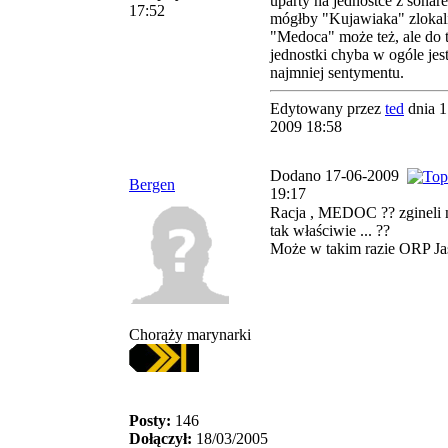
uparty na jednostce z sonar
17:52
mógłby "Kujawiaka" zlokal
"Medoca" może też, ale do t
jednostki chyba w ogóle jes
najmniej sentymentu.
Edytowany przez
ted
dnia 1
2009 18:58
Dodano 17-06-2009
Bergen
19:17
Racja , MEDOC ?? zgineli n
tak właściwie ... ??
Może w takim razie ORP Jas
Chorąży marynarki
Posty:
146
Dołączył:
18/03/2005