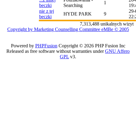
1
beczki
Searching
19:
nie z tej
29-
HYDE PARK
9
beczki
22:
7,313,488 unikalnych wizyt
Copyright by Marketing Counselling Committee eMBe © 2005
Powered by
PHPFusion
Copyright © 2026 PHP Fusion Inc
Released as free software without warranties under
GNU Affero
GPL
v3.