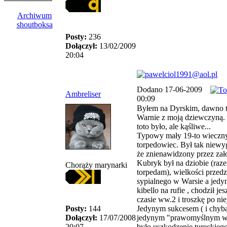
Archiwum
shoutboksa
Posty:
236
Dołączył:
13/02/2009
20:04
Dodano 17-06-2009
Ambreliser
00:09
Byłem na Dyrskim, dawno 
Warnie z moją dziewczyną.
toto było, ale kąśliwe...
Typowy mały 19-to wieczn
torpedowiec. Był tak niewy
że znienawidzony przez zało
Kubryk był na dziobie (raz
Chorąży marynarki
torpedam), wielkości przedz
sypialnego w Warsie a jedy
kibello na rufie , chodził je
czasie ww.2 i troszkę po nie
Posty:
144
Jedynym sukcesem ( i chyb
Dołączył:
17/07/2008
jedynym "prawomyślnym w
20:07
było uszkodzenie tureckiego