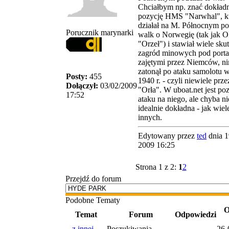
Chciałbym np. znać dokład
pozycję HMS "Narwhal", k
działał na M. Północnym p
Porucznik marynarki
walk o Norwegię (tak jak 
"Orzeł") i stawiał wiele sk
zagród minowych pod port
zajętymi przez Niemców, n
zatonął po ataku samolotu w
Posty:
455
1940 r. - czyli niewiele prze
Dołączył:
03/02/2009
"Orła". W uboat.net jest po
17:52
ataku na niego, ale chyba ni
idealnie dokładna - jak wiel
innych.
Edytowany przez
ted
dnia 1
2009 16:25
Strona 1 z 2:
1
2
Przejdź do forum
Podobne Tematy
O
Temat
Forum
Odpowiedzi
...z innej
Poszukiwania -
26-