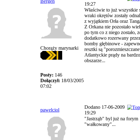
Bergen
19:27
Właściwie to już wszystkie 
wraki okrętów zostały odnal
z wyjątkiem Orła oraz Tanga,
Z Orkana nie pozostało wiel
po tym co z niego zostało, z
dodatkowo rozerwany prze
bomby głębinowe - zapewn
Chorąży marynarki
resztki są "porozmieszczane
Atlantyckie prądy na bard
obszarze...
Posty:
146
Dołączył:
18/03/2005
07:02
Dodano 17-06-2009
pawelciol
19:29
"Jastrząb" byl już na forym
"wałkowany"...