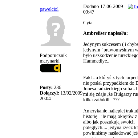
Dodano 17-06-2009
pawelciol
09:47
Cytat
Ambreliser napisał/a:
Jedynym sukcesem ( i chyb
jedynym "prawomyślnym w
Podporucznik
było uszkodzenie tureckiego
marynarki
Hammediye...
Fakt - a któryś z tych torp
nie posłał przypadkiem do 
Posty:
236
Jonesa radzieckiego suba - 
Dołączył:
13/02/2009
mi się zdaje ,że Bułgarzy r
20:04
kilka zatłukili...???
Amerykanie najlepiej traktu
historię - ile mają okrętów
albo jak poszukują swoich
poległych.... jedyna rzecz k
powinniśmy naśladować jeś