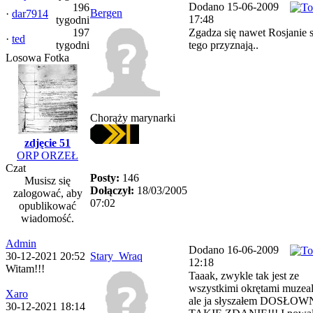
Dodano 15-06-2009
196
Bergen
·
dar7914
17:48
tygodni
197
Zgadza się nawet Rosjanie s
·
ted
tygodni
tego przyznają..
Losowa Fotka
Chorąży marynarki
zdjęcie 51
ORP ORZEŁ
Czat
Posty:
146
Musisz się
Dołączył:
18/03/2005
zalogować, aby
07:02
opublikować
wiadomość.
Admin
Dodano 16-06-2009
30-12-2021 20:52
Stary_Wraq
12:18
Witam!!!
Taaak, zwykle tak jest ze
wszystkimi okrętami muzea
Xaro
ale ja słyszałem DOSŁOW
30-12-2021 18:14