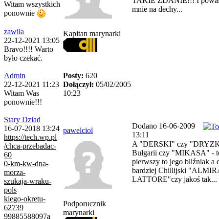
TAKIE ZDANIE!!! I powal
Witam wszystkich
mnie na dechy...
ponownie
zawila
Kapitan marynarki
22-12-2021 13:05
Bravo!!!! Warto
było czekać.
Posty:
620
Admin
Dołączył:
05/02/2005
22-12-2021 11:23
10:23
Witam Was
ponownie!!!
Stary Dziad
Dodano 16-06-2009
16-07-2018 13:24
pawelciol
13:11
https://tech.wp.pl
A "DERSKI" czy "DRYZK
/chca-przebadac-
Bułgarii czy "MIKASA" - t
60
pierwszy to jego bliźniak a 
0-km-kw-dna-
bardziej Chillijski "ALM
morza-
LATTORE"czy jakoś tak...
szukaja-wraku-
pols
kiego-okretu-
Podporucznik
62739
marynarki
99885588097a