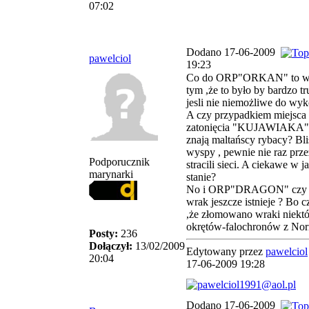
07:02
Dodano 17-06-2009
pawelciol
19:23
Co do ORP"ORKAN" to w
tym ,że to było by bardzo t
jesli nie niemożliwe do wyk
A czy przypadkiem miejsca
zatonięcia "KUJAWIAKA" 
znają maltańscy rybacy? Bl
wyspy , pewnie nie raz prze
Podporucznik
stracili sieci. A ciekawe w j
marynarki
stanie?
No i ORP"DRAGON" czy 
wrak jeszcze istnieje ? Bo 
,że złomowano wraki niekt
okrętów-falochronów z Nor
Posty:
236
Dołączył:
13/02/2009
Edytowany przez
pawelciol
20:04
17-06-2009 19:28
Dodano 17-06-2009