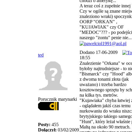
chodzi o amerykę...
A teraz coś z zupełnie innej
Czy w ogóle są znane miejs
znaleziono wraki) spoczyn
OORP "ORKAN" ,
"KUJAWIAK" czy OF
"MEDOC"??? - po podejśc
naszego "żontu" penie nie...
Dodano 17-06-2009
ted
18:55
Znalezienie "Orkana" w oc
byłoby najtrudniejsze - to n
"Bismarck" czy "Hood" alb
z dwoma tonami złota (jak
uważano) i trzeba bardzo
kosztownego sprzętu by sch
na kilka tys. metrów.
Porucznik marynarki
"Kujawiaka" chyba łatwiej 
- oglądałem jakiś czas temu 
nurkowaniu do wraku niszc
brytyjskiego takiego sameg
"Hunt", który leżał właśnie
Posty:
455
Maltą na około 90 metrach.
Dołączył:
03/02/2009