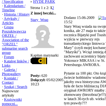
/ Specification
»
HYDE PARK
·
Kalendarium /
Strona 1 z 2:
1
2
Timeline
Z innej beczki...
·
Historia / History
Dodano 15-06-2009
·
Artykuły /
Stary_Wraq
15:52
Articles
Stary Wraq wsiada na swoj
·
Grupa
konika, ale 27 maja to także
Poszukiwawcza
rocznica Bijatyki pod Tsush
ORZEŁ /
wyjścia w pierwszy rejs
Association of the
transatlantyckiego liniowc
"ORZEL"
Mary" (czyli mojej kochane
submarine search
"Maryśki"). Wciąż istnieją 
group
Kapitan marynarki
zachowani uczestnicy bijaty
·
Forum
Yokosuce MIKASA i w St.
·
Katalog linków /
Petersburgu AWRORA.
Links
·
Galeria /
Pytanie za 100 pkt. Oto krą
Photogallery
Posty:
620
świecie hobbistów wiadomo
·
Kontakt /
Dołączył:
05/02/2005
jakoby owa historyczna 
Contact
10:23
była de facto bliźniaczą D
·
Szukaj / Search
oryginał AWRORY miałby z
Najnowsze
złomowany (biezobraz'je!!!)
artykuły
w latach 30-tych ub. wieku?
·
Krążowniki
tym prawdy???
pomocni...