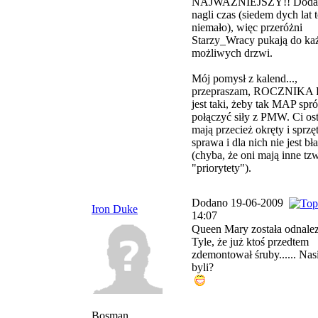
NAJWAŻNIEJSZY!! Doda
nagli czas (siedem dych lat 
niemało), więc przeróżni
Starzy_Wracy pukają do ka
możliwych drzwi.
Mój pomysł z kalend...,
przepraszam, ROCZNIKA 
jest taki, żeby tak MAP spr
połączyć siły z PMW. Ci ost
mają przecież okręty i sprzęt
sprawa i dla nich nie jest bł
(chyba, że oni mają inne tzw
"priorytety").
Dodano 19-06-2009
Iron Duke
14:07
Queen Mary została odnalez
Tyle, że już ktoś przedtem
zdemontował śruby...... Nas
byli?
Bosman