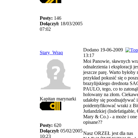
Posty:
146
Dołączył:
18/03/2005
07:02
Dodano 19-06-2009
Stary_Wraq
13:17
Moi Panowie, sławnych wr
odnalezienia i eksploracji je
jeszcze parę. Warto byłoby 
przykład pokusić się o posz
brazylijskiego drednota SA
PAULO, tego, co to zatonął
holowany na złom. Ciekawe
Kapitan marynarki
udałoby się poodnajdywać i
poidentyfikować wraki z B
Jutlandzkiej (Indefatigable,
Mary & Co.) - a może i one 
opisane??
Posty:
620
Dołączył:
05/02/2005
Nasz ORZEŁ jest dla nas
10:23