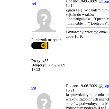
Dodano 19-06-2009
ted
16:15
Zgadza się. Widziałem film 
zejściu do wraków
"Indefatigable'a", "Queen 
"Invincible" i ""Luetzowa".
Edytowany przez
ted
dnia 1
2009 16:16
Porucznik marynarki
Posty:
455
Dołączył:
03/02/2009
17:52
Dodano 19-06-2009
ted
16:21
Ja sprawdziłbym, ile odnale
wraków zatopionych alianc
okrętów podwodnych na M
Północnym podczas II w.ś.