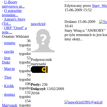
·
U-Booty
Edytowany przez
Stary_Wr
nietypowo ut...
15-06-2009 15:52
·
O potrzebie
posiadan...
·
Antoni's Story
Dodano 15-06-2009
(Tol...
pawelciol
16:41
·
ORP "Orzeł" a
Stary Wraq-u "AWRORY" n
pola ...
po tylu remontach to jest k
Ostatnio Widziani
inny okręt...
36
·
rempiw
tygodni
53
·
zawila
tygodni
·
Iron
53
Podporucznik
Duke
tygodni
marynarki
77
·
Marcin
tygodni
79
·
Thor
tygodni
106
Posty:
236
·
Krolik
tygodni
Dołączył:
13/02/2009
132
20:04
·
donitzz
tygodni
·
154
Maryoush
tygodni