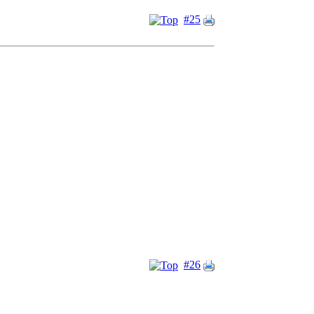
#25
#26