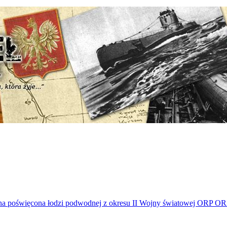
poświęcona łodzi podwodnej z okresu II Wojny światowej ORP O