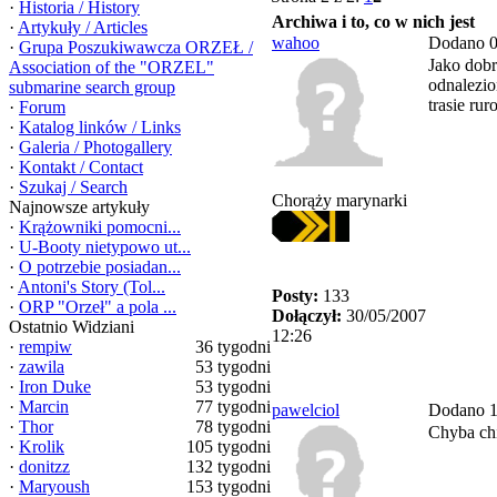
·
Historia / History
Archiwa i to, co w nich jest
·
Artykuły / Articles
wahoo
Dodano 0
·
Grupa Poszukiwawcza ORZEŁ /
Jako dobr
Association of the "ORZEL"
odnalezio
submarine search group
trasie ru
·
Forum
·
Katalog linków / Links
·
Galeria / Photogallery
·
Kontakt / Contact
·
Szukaj / Search
Chorąży marynarki
Najnowsze artykuły
·
Krążowniki pomocni...
·
U-Booty nietypowo ut...
·
O potrzebie posiadan...
·
Antoni's Story (Tol...
Posty:
133
·
ORP "Orzeł" a pola ...
Dołączył:
30/05/2007
Ostatnio Widziani
12:26
·
rempiw
36 tygodni
·
zawila
53 tygodni
·
Iron Duke
53 tygodni
·
Marcin
77 tygodni
pawelciol
Dodano 1
·
Thor
78 tygodni
Chyba chi
·
Krolik
105 tygodni
·
donitzz
132 tygodni
·
Maryoush
153 tygodni