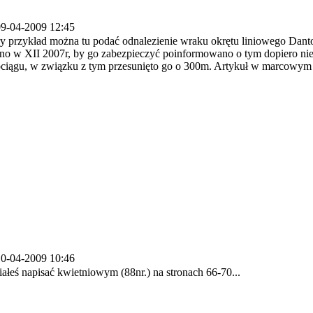
9-04-2009 12:45
y przykład można tu podać odnalezienie wraku okrętu liniowego Dan
no w XII 2007r, by go zabezpieczyć poinformowano o tym dopiero nie
rociągu, w związku z tym przesunięto go o 300m. Artykuł w marcowy
0-04-2009 10:46
ałeś napisać kwietniowym (88nr.) na stronach 66-70...