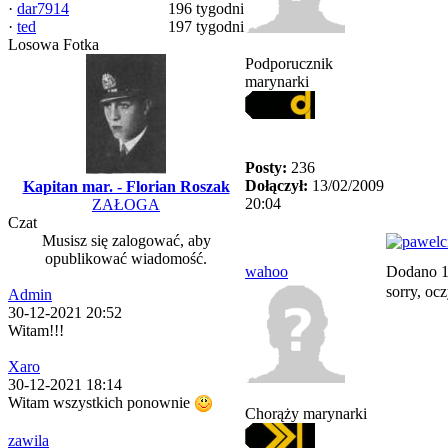
·
dar7914
196 tygodni
·
ted
197 tygodni
Losowa Fotka
Podporucznik
marynarki
Posty:
236
Dołączył:
13/02/2009
Kapitan mar. - Florian Roszak
20:04
ZAŁOGA
Czat
Musisz się zalogować, aby
opublikować wiadomość.
wahoo
Dodano 1
sorry, o
Admin
30-12-2021 20:52
Witam!!!
Xaro
30-12-2021 18:14
Witam wszystkich ponownie
Chorąży marynarki
zawila