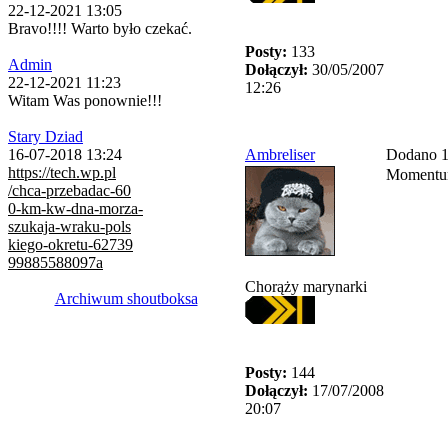
22-12-2021 13:05
Bravo!!!! Warto było czekać.
Posty:
133
Admin
Dołączył:
30/05/2007
22-12-2021 11:23
12:26
Witam Was ponownie!!!
Stary Dziad
Ambreliser
Dodano 1
16-07-2018 13:24
https://tech.wp.pl
Momentum,
/chca-przebadac-60
0-km-kw-dna-morza-
szukaja-wraku-pols
kiego-okretu-62739
99885588097a
Chorąży marynarki
Archiwum shoutboksa
Posty:
144
Dołączył:
17/07/2008
20:07