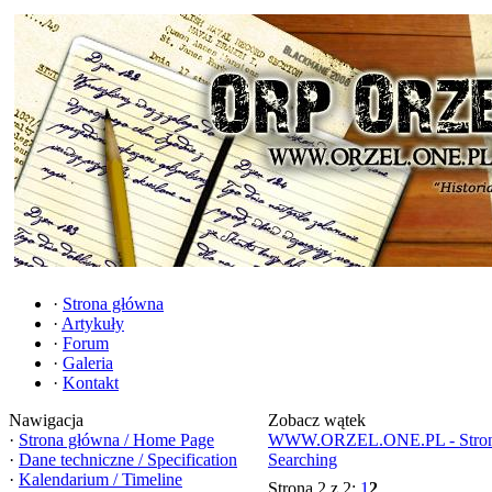
·
Strona główna
·
Artykuły
·
Forum
·
Galeria
·
Kontakt
Nawigacja
Zobacz wątek
·
Strona główna / Home Page
WWW.ORZEL.ONE.PL - Strona 
·
Dane techniczne / Specification
Searching
·
Kalendarium / Timeline
Strona 2 z 2:
1
2