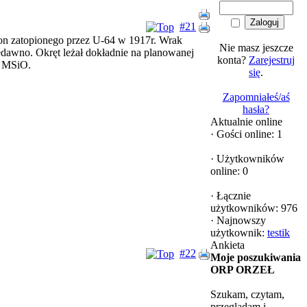
#21
ton zatopionego przez U-64 w 1917r. Wrak
Nie masz jeszcze
dawno. Okręt leżał dokładnie na planowanej
konta?
Zarejestruj
m MSiO.
się
.
Zapomniałeś/aś
hasła?
Aktualnie online
·
Gości online: 1
·
Użytkowników
online: 0
·
Łącznie
użytkowników: 976
·
Najnowszy
użytkownik:
testik
Ankieta
#22
Moje poszukiwania
ORP ORZEŁ
Szukam, czytam,
przeglądam i