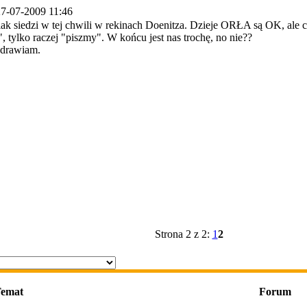
7-07-2009 11:46
ak siedzi w tej chwili w rekinach Doenitza. Dzieje ORŁA są OK, ale 
", tylko raczej "piszmy". W końcu jest nas trochę, no nie??
zdrawiam.
Strona 2 z 2:
1
2
emat
Forum