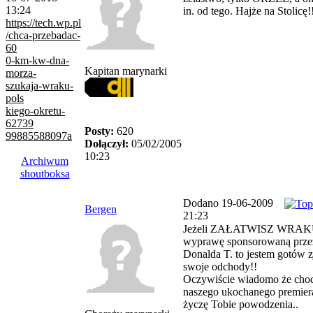
13:24
in. od tego. Hajże na Stolicę!
https://tech.wp.pl
/chca-przebadac-
60
0-km-kw-dna-
Kapitan marynarki
morza-
szukaja-wraku-
pols
kiego-okretu-
62739
Posty:
620
99885588097a
Dołączył:
05/02/2005
10:23
Archiwum
shoutboksa
Dodano 19-06-2009
Bergen
21:23
Jeżeli ZAŁATWISZ WRAK
wyprawę sponsorowaną prze
Donalda T. to jestem gotów z
swoje odchody!!
Oczywiście wiadomo że chod
naszego ukochanego premiera
życzę Tobie powodzenia..