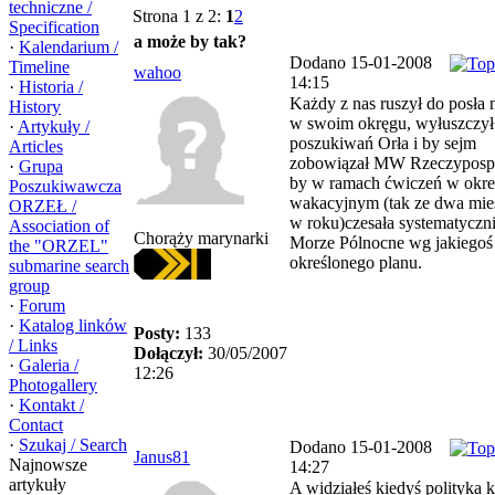
techniczne /
Strona 1 z 2:
1
2
Specification
a może by tak?
·
Kalendarium /
Dodano 15-01-2008
Timeline
wahoo
14:15
·
Historia /
Każdy z nas ruszył do posła 
History
w swoim okręgu, wyłuszczył
·
Artykuły /
poszukiwań Orła i by sejm
Articles
zobowiązał MW Rzeczypospo
·
Grupa
by w ramach ćwiczeń w okre
Poszukiwawcza
wakacyjnym (tak ze dwa mie
ORZEŁ /
w roku)czesała systematyczn
Association of
Chorąży marynarki
Morze Pólnocne wg jakiegoś
the "ORZEL"
określonego planu.
submarine search
group
·
Forum
·
Katalog linków
Posty:
133
/ Links
Dołączył:
30/05/2007
·
Galeria /
12:26
Photogallery
·
Kontakt /
Contact
·
Szukaj / Search
Dodano 15-01-2008
Janus81
Najnowsze
14:27
artykuły
A widziałeś kiedyś polityka k