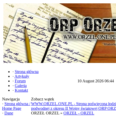
·
Strona główna
·
Artykuły
·
Forum
10 August 2026 06:44
·
Galeria
·
Kontakt
Nawigacja
Zobacz wątek
·
Strona główna /
WWW.ORZEL.ONE.PL - Strona poświęcona łodz
Home Page
podwodnej z okresu II Wojny światowej ORP OR
·
Dane
ORZEŁ ORZEL »
ORZEŁ - ORZEL