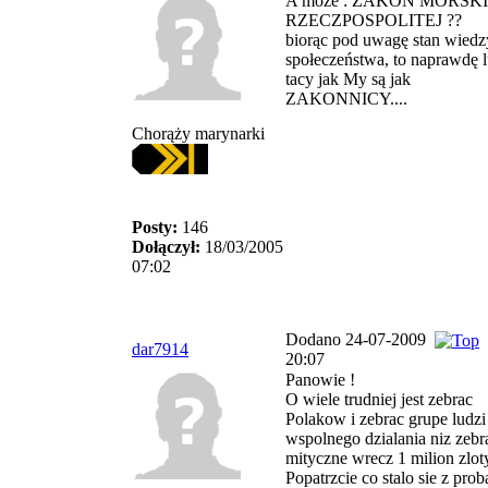
A może : ZAKON MORSKI
RZECZPOSPOLITEJ ??
biorąc pod uwagę stan wiedz
społeczeństwa, to naprawdę l
tacy jak My są jak
ZAKONNICY....
Chorąży marynarki
Posty:
146
Dołączył:
18/03/2005
07:02
Dodano 24-07-2009
dar7914
20:07
Panowie !
O wiele trudniej jest zebrac
Polakow i zebrac grupe ludzi
wspolnego dzialania niz zebr
mityczne wrecz 1 milion zlot
Popatrzcie co stalo sie z prob