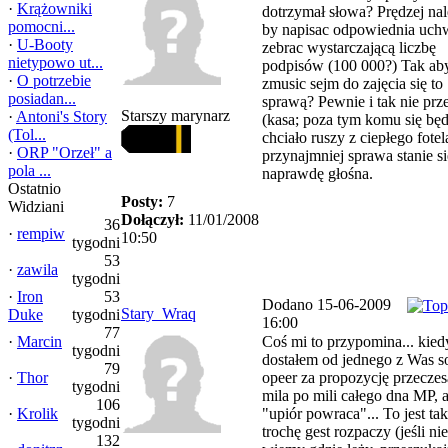
·
Krążowniki
dotrzymał słowa? Prędzej nal
pomocni...
by napisac odpowiednia uch
·
U-Booty
zebrac wystarczającą liczbę
nietypowo ut...
podpisów (100 000?) Tak ab
·
O potrzebie
zmusic sejm do zajęcia się to
posiadan...
sprawą? Pewnie i tak nie prze
Starszy marynarz
·
Antoni's Story
(kasa; poza tym komu się będ
(Tol...
chciało ruszy z ciepłego fotel
·
ORP "Orzeł" a
przynajmniej sprawa stanie si
pola ...
naprawdę głośna.
Ostatnio
Posty:
7
Widziani
Dołączył:
11/01/2008
36
·
rempiw
10:50
tygodni
53
·
zawila
tygodni
·
Iron
53
Dodano 15-06-2009
Stary_Wraq
Duke
tygodni
16:00
77
·
Marcin
Coś mi to przypomina... kied
tygodni
dostałem od jednego z Was s
79
·
Thor
opeer za propozycję przeczes
tygodni
mila po mili całego dna MP, 
106
·
Krolik
"upiór powraca"... To jest tak
tygodni
trochę gest rozpaczy (jeśli nie
132