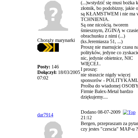
(...)wstydzić się musi bożka 
złotnik, bo podobizny, jakie o
są KŁAMSTWEM i nie ma w
TCHNIENIA.
Są one nicością. tworem
śmiesznym, ZGINĄ w czasi
obrachunku z nimi (...)
Chorąży marynarki
(ks.Jeremiasza 51, ...)
Proszę nie marnujcie czasu n
polityków, jedyne co zyskaci
nic, jedynie obietnice, NIC
WIĘCEJ..
Posty:
146
I proszę:
Dołączył:
18/03/2005
nie straszcie nigdy więcej
07:02
sponsorów - POLITYKAMI..
Prośba do wiadomej OSOBY
Firmie Balex-Metal bardzo
dziękujemy....
Dodano 08-07-2009
dar7914
21:12
Bergen, przepraszam za pytan
czy jestes "czescia" MAP-u ?