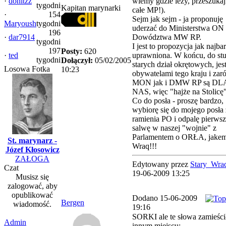
·
donitzz
wiemy gdzie leży, przeszuka
tygodni
Kapitan marynarki
całe MP!).
·
154
Sejm jak sejm - ja proponuję
Maryoush
tygodni
uderzać do Ministerstwa ON 
196
·
dar7914
Dowództwa MW RP.
tygodni
I jest to propozycja jak najbar
197
Posty:
620
·
ted
uprawniona. W końcu, do stu
tygodni
Dołączył:
05/02/2005
starych dział okrętowych, je
Losowa Fotka
10:23
obywatelami tego kraju i za
MON jak i DMW RP są DL
NAS, więc "hajże na Stolicę"
Co do posła - proszę bardzo,
wybiorę się do mojego posła 
ramienia PO i odpalę pierws
salwę w naszej "wojnie" z
Parlamentem o ORŁA, jake
St. marynarz -
Wraq!!!
Józef Kłosowicz
ZAŁOGA
Edytowany przez
Stary_Wra
Czat
19-06-2009 13:25
Musisz się
zalogować, aby
opublikować
Dodano 15-06-2009
Bergen
wiadomość.
19:16
SORKI ale te słowa zamieśc
Admin
innym miejscu: