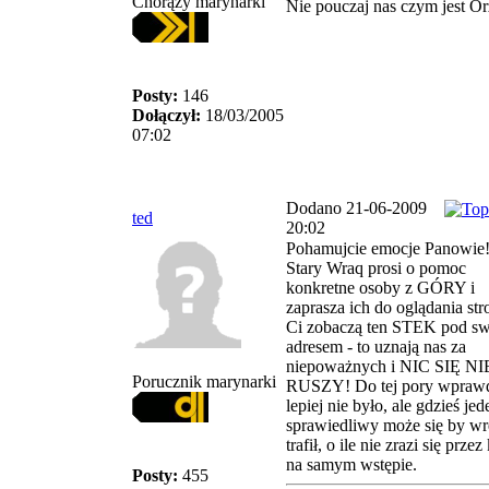
Chorąży marynarki
Nie pouczaj nas czym jest Orz
Posty:
146
Dołączył:
18/03/2005
07:02
Dodano 21-06-2009
ted
20:02
Pohamujcie emocje Panowie! 
Stary Wraq prosi o pomoc
konkretne osoby z GÓRY i
zaprasza ich do oglądania str
Ci zobaczą ten STEK pod s
adresem - to uznają nas za
niepoważnych i NIC SIĘ NI
Porucznik marynarki
RUSZY! Do tej pory wpraw
lepiej nie było, ale gdzieś jed
sprawiedliwy może się by wr
trafił, o ile nie zrazi się prze
na samym wstępie.
Posty:
455