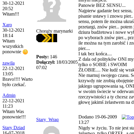
30-12-2021
Panowie BEZ SENSU...
20:52
Najpierw gadanie bez sensu,
Witam!!!
pisanie ustawy i znowu pier..
sensu, potem ile można ukraś
Xaro
przetargi, znów pier... potem 
30-12-2021
Chorąży marynarki
dziura budżetowa i nowe wy
18:14
po wyborach znów pier.., prze
Witam
ile można na tym zarobić i z
wszystkich
pier....
ponownie
I tak bez końca....
Posty:
146
Z dala od polityków ONI my
Dołączył:
18/03/2005
zawila
tylko o SOBIE i SWOIM
07:02
22-12-2021
ŻŁOBIE.... Nie łudź się wrak
13:05
Nie marnuj swojego czasu. S
Bravo!!!! Warto
krzywdy nie zrobią obojętnie
było czekać.
jakiego ugrupowania są, ONI
w swoim świecie w oderwan
Admin
rzeczywistości a ty chcesz z
22-12-2021
głowę jakimś żelastwem na dn
11:23
Witam Was
Dodano 19-06-2009
ponownie!!!
Stary_Wraq
13:27
Stary Dziad
Nigdy w życiu. To nie jest st
16-07-2018
żelastwo, tylko ORZEŁ, a on