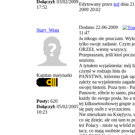
Dołączył:
03/02/2009
Edytowany przez
ted
dnia 21
17:52
2009 20:02
Dodano 22-06-2009
Stary_Wraq
11:47
Ja nikogo nie pouczam. Wyk
tylko swoje zadanie. Czym je
ORZEŁ wiemy wszyscy.
Przepraszam, jeśli ktoś poczuł
urażony.
A tytułem wyjaśnienia: mój lis
czymś w rodzaju listu do
Kapitan marynarki
PAŃSTWA, któremu (jak sąd
zależy na wyjaśnieniu zagad
swojej historii. Poza tym - Pa
Panowie, róbcie to samo, pis
każdy do swego posła, bo a 
Posty:
620
tej kilkusetosobowej grupie z
Dołączył:
05/02/2005
się parę osób z wyczuciem.
10:23
Nie mieszkam na Księżycu, 
co się dzieje, ale oni tam to p
też Polacy - może są wśród n
tacy, co mają osobiste powiąz