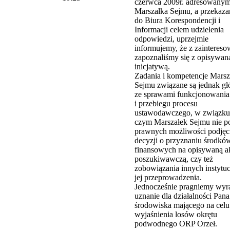
czerwca 2009r. adresowany
Marszałka Sejmu, a przekaz
do Biura Korespondencji i
Informacji celem udzielenia
odpowiedzi, uprzejmie
informujemy, że z zainteres
zapoznaliśmy się z opisywan
inicjatywą.
Zadania i kompetencje Marsz
Sejmu związane są jednak g
ze sprawami funkcjonowani
i przebiegu procesu
ustawodawczego, w związku
czym Marszałek Sejmu nie p
prawnych możliwości podjęc
decyzji o przyznaniu środkó
finansowych na opisywaną a
poszukiwawczą, czy też
zobowiązania innych instytuc
jej przeprowadzenia.
Jednocześnie pragniemy wyr
uznanie dla działalności Pana
środowiska mającego na celu
wyjaśnienia losów okrętu
podwodnego ORP Orzeł.