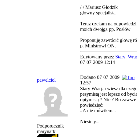
/-/ Mariusz Głodzik
główny specjalista
Teraz czekam na odpowiedzi
moich dwojga pp. Posłów
Proponuję zawrócić głowę r
p. Ministrowi ON.
Edytowany przez
Stary_Wra
07-07-2009 12:14
Dodano 07-07-2009
pawelciol
12:57
Stary Wraq-u wiesz dla czeg
pesymistą jest lepsze od byci
optymistą ? Nie ? Bo zawsz
powiedzieć:
- A nie mówiłem...
Niestety...
Podporucznik
marynarki