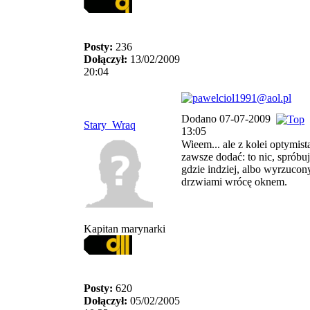
Posty:
236
Dołączył:
13/02/2009
20:04
Dodano 07-07-2009
Stary_Wraq
13:05
Wieem... ale z kolei optymis
zawsze dodać: to nic, spróbu
gdzie indziej, albo wyrzucon
drzwiami wrócę oknem.
Kapitan marynarki
Posty:
620
Dołączył:
05/02/2005