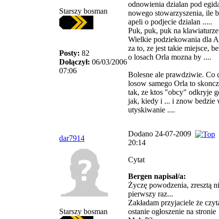
odnowienia dzialan pod egid
Starszy bosman
nowego stowarzyszenia, ile 
apeli o podjecie dzialan .....
Puk, puk, puk na klawiaturze 
Wielkie podziekowania dla 
za to, ze jest takie miejsce, b
Posty:
82
o losach Orla mozna by ....
Dołączył:
06/03/2006
07:06
Bolesne ale prawdziwie. Co 
losow samego Orla to skoncz
tak, ze ktos "obcy" odkryje g
jak, kiedy i ... i znow bedzie 
utyskiwanie ....
Dodano 24-07-2009
dar7914
20:14
Cytat
Bergen napisał/a:
Życzę powodzenia, zresztą n
pierwszy raz...
Zakładam przyjaciele że czyta
Starszy bosman
ostanie ogłoszenie na stronie