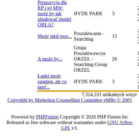
Propozycja dla
RP i jej MW:
może by tak
HYDE PARK
3
zbudować model
ORŁA?
Poszukiwania -
Może jakiś trop...
15
Searching
Grupa
Poszukiwawcza
A może by...
ORZEŁ -
26
Searching Group
ORZEL
Łapki może
opadają, ale co
HYDE PARK
3
tam!...
7,314,331 unikalnych wizyt
Copyright by Marketing Counselling Committee eMBe © 2005
Powered by
PHPFusion
Copyright © 2026 PHP Fusion Inc
Released as free software without warranties under
GNU Affero
GPL
v3.