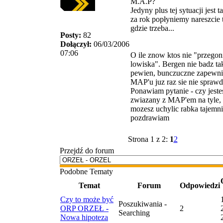
M.A.P?
Jedyny plus tej sytuacji jest t
za rok popłyniemy nareszcie
gdzie trzeba...
Posty:
82
Dołączył:
06/03/2006
07:06
O ile znow ktos nie "przegon
lowiska". Bergen nie badz ta
pewien, bunczuczne zapewni
MAP'u juz raz sie nie sprawd
Ponawiam pytanie - czy jeste
zwiazany z MAP'em na tyle,
mozesz uchylic rabka tajemni
pozdrawiam
Strona 1 z 2:
1
2
Przejdź do forum
Podobne Tematy
Temat
Forum
Odpowiedzi
Czy to może być
Poszukiwania -
ORP ORZEŁ -
2
Searching
Nowa hipoteza