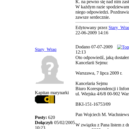
K. na pewno się nad nim zas
W każdym razie spodziewam 
niego odpowiedzi. Pozdrawia
zawsze serdecznie.
Edytowany przez
Stary_Wra
22-06-2009 14:16
Dodano 07-07-2009
Stary_Wraq
12:13
Oto odpowiedź, jaką dostałe
Kancelarii Sejmu:
Warszawa, 7 lipca 2009 r.
Kancelaria Sejmu
Biuro Korespondencji i Infor
Kapitan marynarki
ul. Wiejska 4/6/8 00-902 Wa
BKI-151-16753/09
Pan Wojciech M. Wachniews
Posty:
620
Dołączył:
05/02/2005
W związku z Pana listem z d
10:23