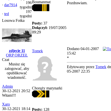
Bosmanmat
196
Pozdrawiam.
·
dar7914
tygodni
197
·
ted
tygodni
Losowa Fotka
Posty:
37
Dołączył:
19/07/2005
09:29
Dodano 04-01-2007
zdjęcie 11
Tomek
15:42
ORP ORZEŁ
*
Czat
Musisz się
Edytowany przez
Tomek
dn
zalogować, aby
05-2007 22:35
opublikować
wiadomość.
Admin
Chorąży marynarki
30-12-2021 20:52
Witam!!!
Xaro
30-12-2021 18:14
Posty:
128