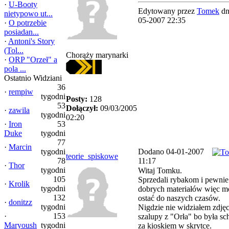
·
U-Booty
Edytowany przez
Tomek
dn
nietypowo ut...
05-2007 22:35
·
O potrzebie
posiadan...
·
Antoni's Story
(Tol...
Chorąży marynarki
·
ORP "Orzeł" a
pola ...
Ostatnio Widziani
36
·
rempiw
tygodni
Posty:
128
53
Dołączył:
09/03/2005
·
zawila
tygodni
02:20
·
Iron
53
Duke
tygodni
77
·
Marcin
tygodni
Dodano 04-01-2007
teorie_spiskowe
78
11:17
·
Thor
tygodni
Witaj Tomku.
105
Sprzedali rybakom i pewnie
·
Krolik
tygodni
dobrych materiałów więc mo
132
ostać do naszych czasów.
·
donitzz
tygodni
Nigdzie nie widziałem zdjęc
·
153
szalupy z "Orła" bo była s
Maryoush
tygodni
za kioskiem w skrytce.