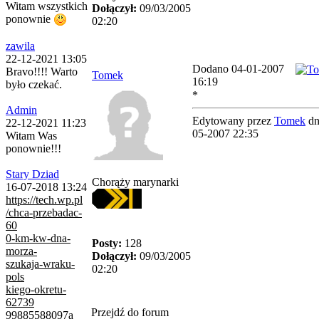
Witam wszystkich
Dołączył:
09/03/2005
ponownie
02:20
zawila
22-12-2021 13:05
Dodano 04-01-2007
Bravo!!!! Warto
Tomek
16:19
było czekać.
*
Admin
Edytowany przez
Tomek
dn
22-12-2021 11:23
05-2007 22:35
Witam Was
ponownie!!!
Stary Dziad
Chorąży marynarki
16-07-2018 13:24
https://tech.wp.pl
/chca-przebadac-
60
0-km-kw-dna-
Posty:
128
morza-
Dołączył:
09/03/2005
szukaja-wraku-
02:20
pols
kiego-okretu-
62739
Przejdź do forum
99885588097a