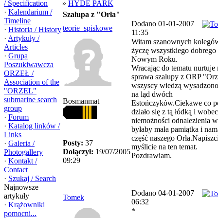
/ Specification
»
HYDE PARK
·
Kalendarium /
Szalupa z "Orła"
Timeline
Dodano 01-01-2007
teorie_spiskowe
·
Historia / History
11:35
·
Artykuły /
Witam szanownych kolegów
Articles
życzę wszystkiego dobrego
·
Grupa
Nowym Roku.
Poszukiwawcza
Wracając do tematu nurtuje
ORZEŁ /
sprawa szalupy z ORP "Orz
Association of the
wszyscy wiedzą wysadzono
"ORZEL"
na ląd dwóch
submarine search
Bosmanmat
Estończyków.Ciekawe co p
group
działo się z tą łódką i wobec
·
Forum
niemożności odnalezienia w
·
Katalog linków /
byłaby mała pamiątka i nam
Links
część naszego Orła.Napiszc
Posty:
37
·
Galeria /
myślicie na ten temat.
Dołączył:
19/07/2005
Photogallery
Pozdrawiam.
09:29
·
Kontakt /
Contact
·
Szukaj / Search
Najnowsze
Dodano 04-01-2007
artykuły
Tomek
06:32
·
Krążowniki
*
pomocni...