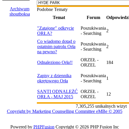
Archiwum
Podobne Tematy
shoutboksa
Temat
Forum
Odpowiedz
"Zatajone" odkrycie
Poszukiwania
2
ORŁA?
- Searching
Co wiadomo dotąd o
Poszukiwania
ostatnim patrolu Orła
2
- Searching
na pewno?
ORZEŁ -
Odnaleziono Orła!!
184
ORZEL
Zapisy z dziennika
Poszukiwania
1
okrętowego Orła
- Searching
SANTI ODNALEŻĆ
ORZEŁ -
12
ORŁA - MAJ 2015
ORZEL
7,305,255 unikalnych wizyt
Copyright by Marketing Counselling Committee eMBe © 2005
Powered by
PHPFusion
Copyright © 2026 PHP Fusion Inc